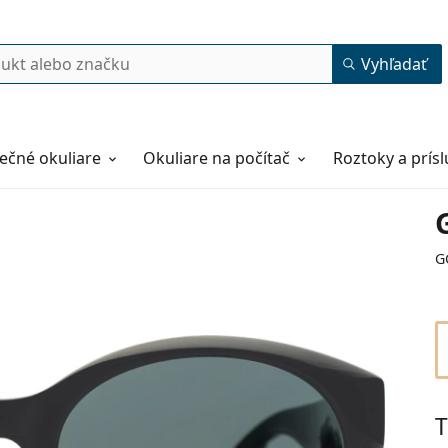
Vyhľadať
ečné okuliare
Okuliare na počítač
Roztoky a prís
G
T
56
20
150
150 mm