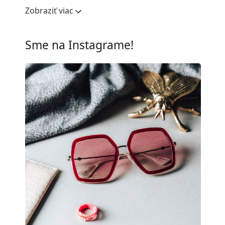
Šírka očnice:
56 mm
Zobraziť viac
Materiál skiel:
Plast
UV filter 400:
Áno
Sme na Instagrame!
Rám
Tvar rámu:
Okrúhle
Farba rámov:
Čierna
Materiál rámov:
Plast
Veľkosť:
M
Šírka:
137 mm
Dĺžka stranice:
150 mm
Šírka mostíka:
20 mm
Hmotnosť:
235 g
Nastaviteľné sedielka:
Áno
Flexi pánt:
Nie