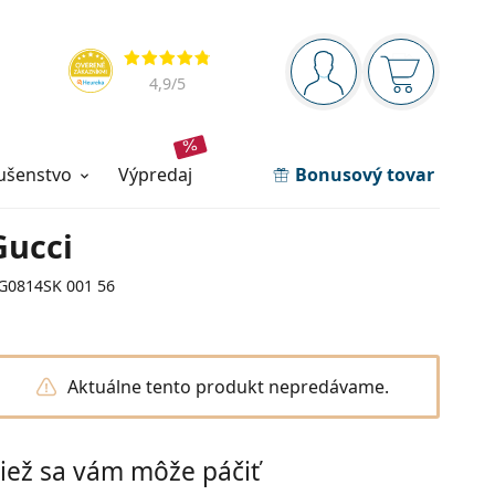
Navigačný panel
Hodnotenia
ste prihlásení
Nákupný ko
4,9
/5
lušenstvo
výpredaj
Bonusový tovar
Gucci
G0814SK 001 56
Aktuálne tento produkt nepredávame.
iež sa vám môže páčiť