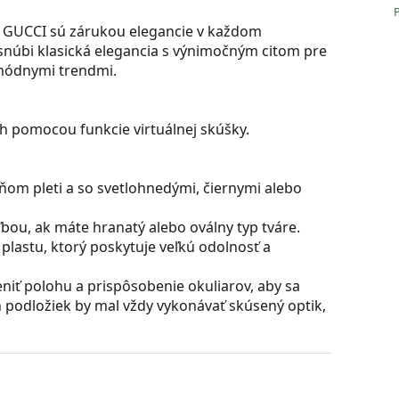
y GUCCI sú zárukou elegancie v každom
 snúbi klasická elegancia s výnimočným citom pre
 módnymi trendmi.
ch pomocou funkcie virtuálnej skúšky.
ňom pleti a so svetlohnedými, čiernymi alebo
bou, ak máte hranatý alebo oválny typ tváre.
plastu, ktorý poskytuje veľkú odolnosť a
iť polohu a prispôsobenie okuliarov, aby sa
 podložiek by mal vždy vykonávať skúsený optik,
ú skvelá pre oči, pretože neovplyvňujú kontrast ani