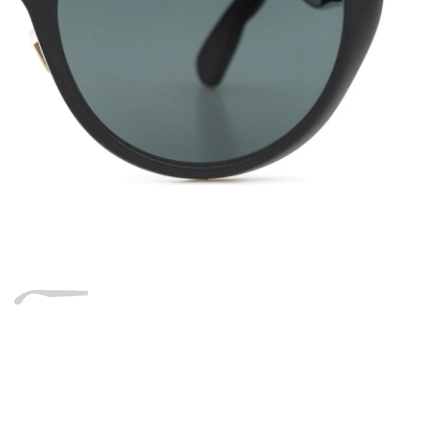
Dĺžka stranice
a
Šírka
Dĺžka
e
mostíka
stranice
20 mm
Šírka mostíka