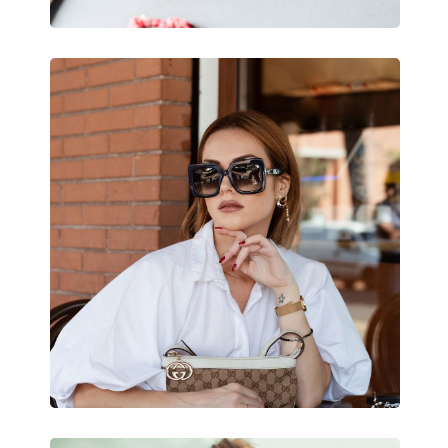
Príslušenstvo
Puzdro:
Áno
Čistiaca handrička:
Áno
Ostatné
Typ:
Dámske
Kategória:
Slnečné okuliare
Značka:
Gucci
Použitie:
Móda
Kód:
GG0814SK 001 56