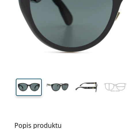
Šírka
Šírk
očnic
48 mm
56 mm
Výška očnice
Šírka očnice
Popis produktu