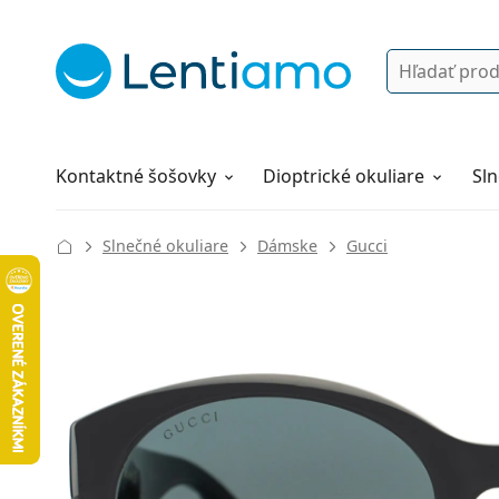
Vyhľadávanie
Prihlásenie
Navigácia webu
Roztoky
Všetko o nákupe
Kontaktné šošovky
Dioptrické okuliare
Sln
Slnečné okuliare
Dámske
Gucci
137 mm