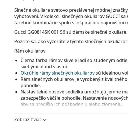
Slnečné okuliare svetovo preslávenej módnej značk
vyhotovení. V kolekcii slnečných okuliarov GUCCI sa
farebné kombinácie spolu s inšpiráciou najnovšími
Gucci GG0814SK 001 56
sú dámske slnečné okuliare.
Pozrite sa, ako vyzeráte v týchto slnečných okuliaro
Rám okuliarov
Čierna farba rámov skvele ladí so studeným odtie
svetlými blond vlasmi.
Okrúhle rámy slnečných okuliarov
sú ideálnou voľ
Rám slnečných okuliarov je vyrobený z kvalitného 
pohodlie.
Nastaviteľné nosové sedielka umožňujú jemne men
zabezpečilo väčšie pohodlie. Nastavenie nosových
aby sa predišlo ich poškodeniu alebo zlomeniu.
Okuliarové šošovky
Zobraziť viac
Sivé sklá okuliarov zmierňujú intenzitu svetla a s