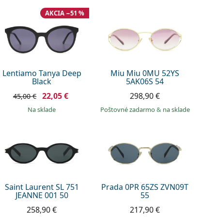
AKCIA −51 %
Lentiamo Tanya Deep
Miu Miu 0MU 52YS
Black
5AK06S 54
22,05 €
298,90 €
45,00 €
na sklade
Poštovné zadarmo
&
na sklade
Saint Laurent SL 751
Prada 0PR 65ZS ZVN09T
JEANNE 001 50
55
258,90 €
217,90 €