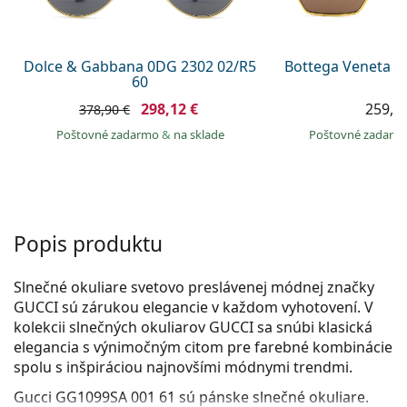
Persol
Prada
Dolce & Gabbana 0DG 2302 02/R5
Bottega Veneta B
60
Všetky značky
298,12 €
259,9
378,90 €
Poštovné zadarmo
&
na sklade
Poštovné zadar
Popis produktu
Slnečné okuliare svetovo preslávenej módnej značky
GUCCI sú zárukou elegancie v každom vyhotovení. V
kolekcii slnečných okuliarov GUCCI sa snúbi klasická
elegancia s výnimočným citom pre farebné kombinácie
spolu s inšpiráciou najnovšími módnymi trendmi.
Gucci GG1099SA 001 61
sú pánske slnečné okuliare.