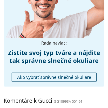
Šírka:
144 mm
Dĺžka stranice:
150 mm
Šírka mostíka:
13 mm
Hmotnosť:
260 g
Nastaviteľné
Áno
Rada naviac:
sedielka:
Zistite svoj typ tváre a nájdite
Flexi pánt:
Nie
Príslušenstvo
tak správne slnečné okuliare
Puzdro:
Áno
Čistiaca
Áno
Ako vybrať správne slnečné okuliare
handrička:
Ostatné
Typ:
Pánske
Komentáre k Gucci
GG1099SA 001 61
Kategória:
Slnečné okuliare