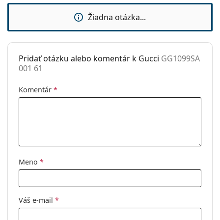
Značka:
Gucci
Žiadna otázka...
Použitie:
Móda
Kód:
GG1099SA 001 61
Pridať otázku alebo komentár k Gucci
GG1099SA
001 61
Komentár
*
Meno
*
Váš e-mail
*