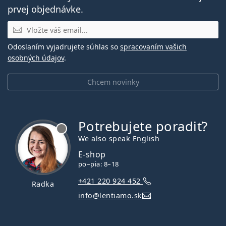
prvej objednávke.
E-mail
Odoslaním vyjadrujete súhlas so
spracovaním vašich
osobných údajov
.
Chcem novinky
Potrebujete poradiť?
je offline
We also speak English
E-shop
po–pia: 8–18
+421 220 924 452
Radka
info@lentiamo.sk