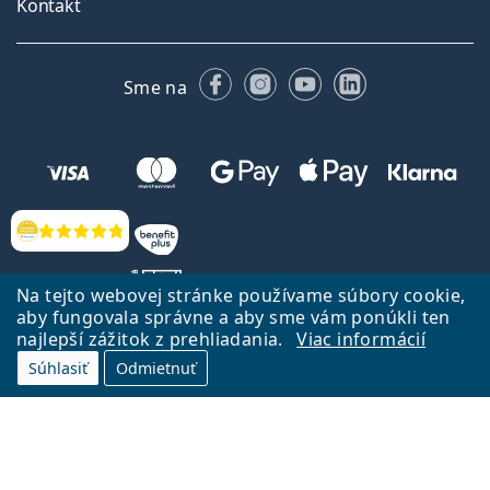
Kontakt
Facebooku
Instagrame
YouTube
LinkedIn
Sme na
Hodnotenia
Na tejto webovej stránke používame súbory cookie,
aby fungovala správne a aby sme vám ponúkli ten
najlepší zážitok z prehliadania.
Viac informácií
Späť na Úvodnu stránku
Prejsť hore
Súhlasiť
Odmietnuť
Lentiamo.sk vlastní a prevádzkuje spoločnosť Lentiamo s.r.o., Česká
republika
Sme tu pre Vás už 18 rokov.