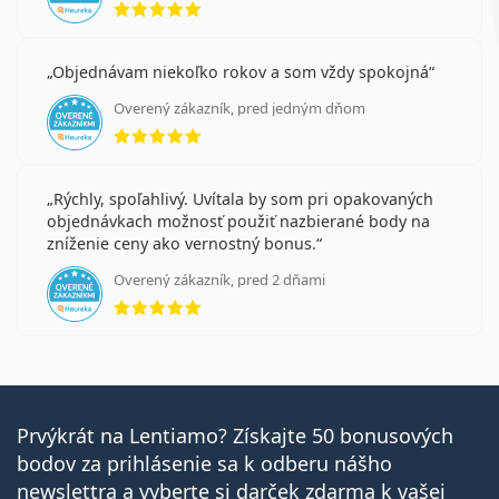
Objednávam niekoľko rokov a som vždy spokojná
Overený zákazník, pred jedným dňom
hodnotenie 5 z 5
Rýchly, spoľahlivý. Uvítala by som pri opakovaných
objednávkach možnosť použiť nazbierané body na
zníženie ceny ako vernostný bonus.
Overený zákazník, pred 2 dňami
hodnotenie 5 z 5
Prvýkrát na Lentiamo? Získajte 50 bonusových
bodov za prihlásenie sa k odberu nášho
newslettra a vyberte si darček zdarma k vašej