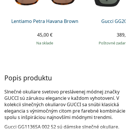
Persol
Prada
Lentiamo Petra Havana Brown
Gucci GG203
Všetky značky
45,00 €
389,9
na sklade
Poštovné zadar
Popis produktu
Slnečné okuliare svetovo preslávenej módnej značky
GUCCI sú zárukou elegancie v každom vyhotovení. V
kolekcii slnečných okuliarov GUCCI sa snúbi klasická
elegancia s výnimočným citom pre farebné kombinácie
spolu s inšpiráciou najnovšími módnymi trendmi.
Gucci GG1136SA 002 52
sú dámske slnečné okuliare.