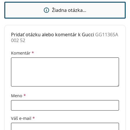
Značka:
Gucci
Žiadna otázka...
Použitie:
Móda
Kód:
GG1136SA 002 52
Pridať otázku alebo komentár k Gucci
GG1136SA
002 52
Komentár
*
Meno
*
Váš e-mail
*