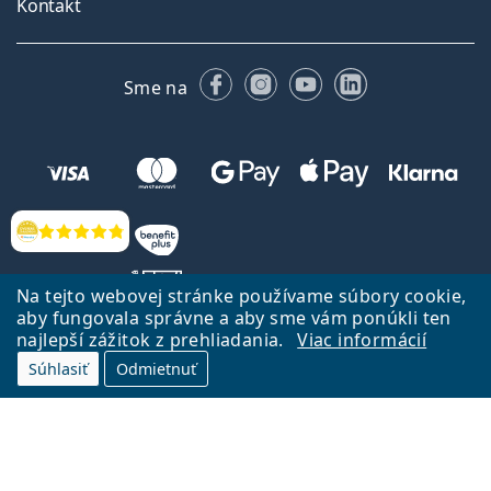
Kontakt
Facebooku
Instagrame
YouTube
LinkedIn
Sme na
Hodnotenia
Na tejto webovej stránke používame súbory cookie,
aby fungovala správne a aby sme vám ponúkli ten
najlepší zážitok z prehliadania.
Viac informácií
Späť na Úvodnu stránku
Prejsť hore
Súhlasiť
Odmietnuť
Lentiamo.sk vlastní a prevádzkuje spoločnosť Lentiamo s.r.o., Česká
republika
Sme tu pre Vás už 18 rokov.