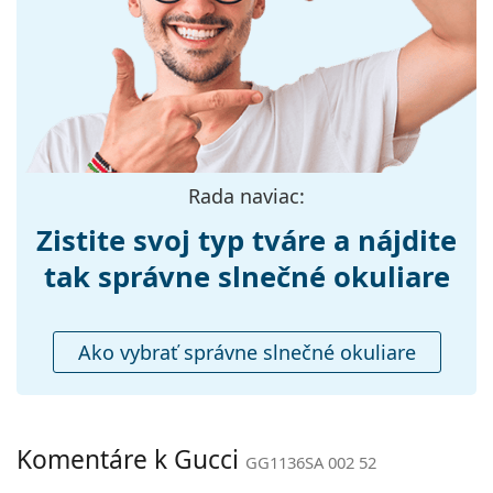
Šírka:
140 mm
Dĺžka stranice:
150 mm
Šírka mostíka:
21 mm
Hmotnosť:
280 g
Nastaviteľné
Nie
Rada naviac:
sedielka:
Zistite svoj typ tváre a nájdite
Flexi pánt:
Nie
Príslušenstvo
tak správne slnečné okuliare
Puzdro:
Áno
Čistiaca
Áno
Ako vybrať správne slnečné okuliare
handrička:
Ostatné
Typ:
Dámske
Komentáre k Gucci
GG1136SA 002 52
Kategória:
Slnečné okuliare