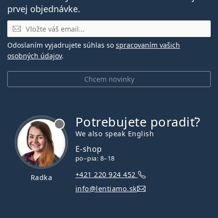
prvej objednávke.
E-mail
Odoslaním vyjadrujete súhlas so
spracovaním vašich
osobných údajov
.
Chcem novinky
Potrebujete poradiť?
je offline
We also speak English
E-shop
po–pia: 8–18
+421 220 924 452
Radka
info@lentiamo.sk