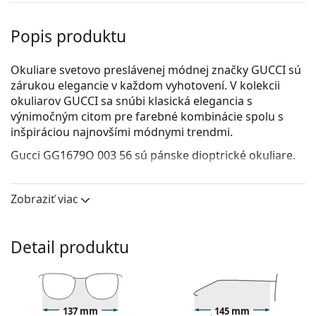
Popis produktu
Okuliare svetovo preslávenej módnej značky GUCCI sú
zárukou elegancie v každom vyhotovení. V kolekcii
okuliarov GUCCI sa snúbi klasická elegancia s
výnimočným citom pre farebné kombinácie spolu s
inšpiráciou najnovšími módnymi trendmi.
Gucci GG1679O 003 56
sú pánske dioptrické okuliare.
Pozrite sa, ako vyzeráte v týchto okuliaroch pomocou
funkcie virtuálnej skúšky.
Zobraziť viac
Okuliarové rámy
Čierna farba rámov skvele ladí so studeným
Detail produktu
odtieňom pleti a so svetlohnedými, čiernymi alebo
svetlými blond vlasmi.
Rámy v tvare pilotiek sú ideálnou voľbou, ak máte
hranatý, oválny alebo trojuholníkový typ tváre.
137 mm
145 mm