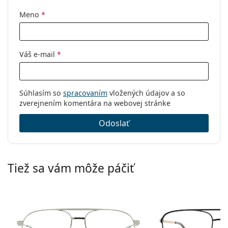
Značka:
Gucci
Meno
*
Kód:
GG1679O 003 56
Váš e-mail
*
Súhlasím so
spracovaním
vložených údajov a so
zverejnením komentára na webovej stránke
Odoslať
Tiež sa vám môže páčiť