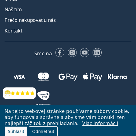
Náš tím
Prečo nakupovať u nás
Kontakt
Facebooku
Instagrame
YouTube
LinkedIn
Sme na
Hodnotenia
Na tejto webovej stránke používame súbory cookie,
aby fungovala správne a aby sme vám ponúkli ten
najlepší zážitok z prehliadania.
Viac informácií
Späť na Úvodnu stránku
Prejsť hore
Súhlasiť
Odmietnuť