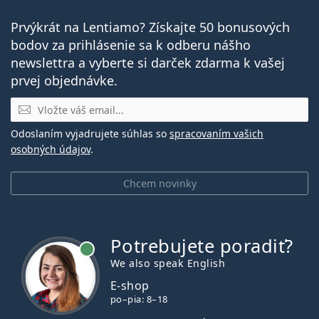
Prvýkrát na Lentiamo? Získajte 50 bonusových
bodov za prihlásenie sa k odberu nášho
newslettra a vyberte si darček zdarma k vašej
prvej objednávke.
E-mail
Odoslaním vyjadrujete súhlas so
spracovaním vašich
osobných údajov
.
Chcem novinky
Potrebujete poradiť?
je online
We also speak English
E-shop
po–pia: 8–18