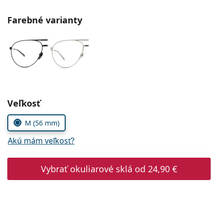
Gucci
Všetky roztoky
je onli
Všetky značky
Farebné varianty
Persol
Prada
Všetky značky
Zvoľte parametre
Veľkosť
M (56 mm)
Akú mám veľkosť?
Vybrať okuliarové sklá od
24,90 €