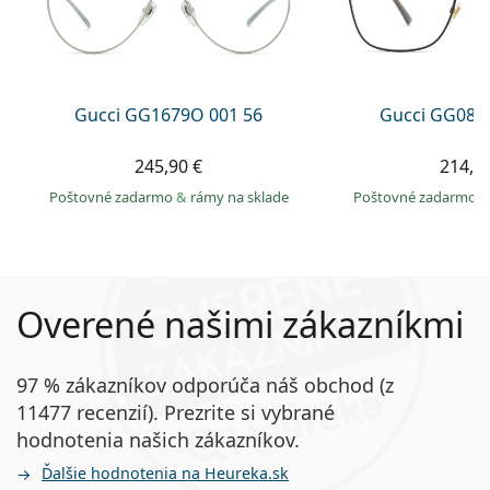
Gucci GG1679O 001 56
Gucci GG083
245,90 €
214,9
Poštovné zadarmo
&
rámy na sklade
Poštovné zadarmo
Overené našimi zákazníkmi
97 % zákazníkov odporúča náš obchod (z
11477 recenzií). Prezrite si vybrané
hodnotenia našich zákazníkov.
Ďalšie hodnotenia na Heureka.sk