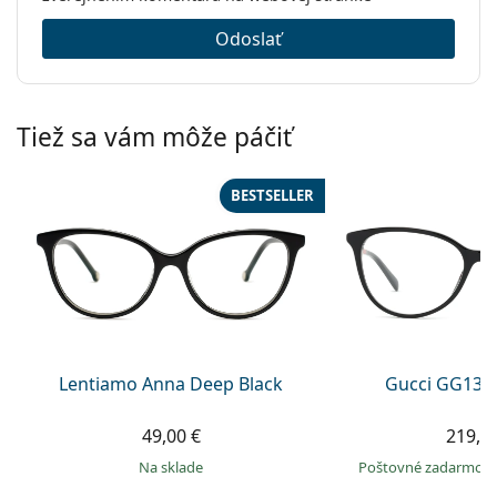
Odoslať
Tiež sa vám môže páčiť
BESTSELLER
Lentiamo Anna Deep Black
Gucci GG135
49,00 €
219,9
na sklade
Poštovné zadarmo