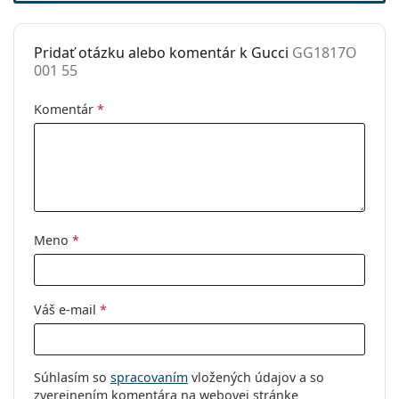
Príslušenstvo
Pridať otázku alebo komentár k Gucci
GG1817O
Puzdro:
Áno
001 55
Čistiaca
Áno
handrička:
Komentár
*
Ostatné
Typ:
Dámske
Kategória:
Dioptrické okuliare
Značka:
Gucci
Meno
*
Kód:
GG1817O 001 55
Váš e-mail
*
Súhlasím so
spracovaním
vložených údajov a so
zverejnením komentára na webovej stránke