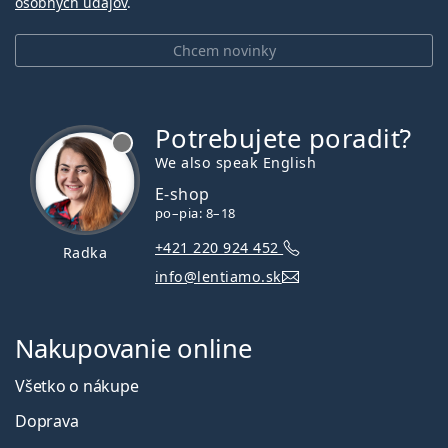
osobných údajov
.
Chcem novinky
Potrebujete poradiť?
je offline
We also speak English
E-shop
po–pia: 8–18
+421 220 924 452
Radka
info@lentiamo.sk
Nakupovanie online
Všetko o nákupe
Doprava