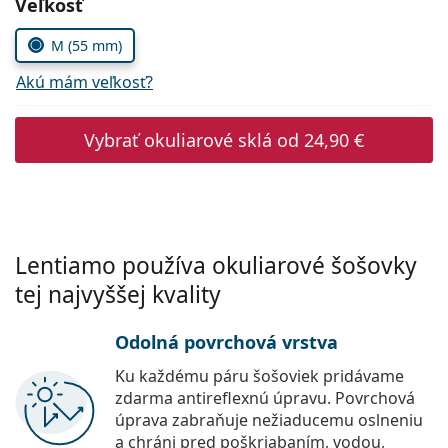
Zvoľte parametre
Veľkosť
Persol
M (55 mm)
Prada
Akú mám veľkosť?
Všetky značky
Vybrať okuliarové sklá od
24,90 €
Lentiamo používa okuliarové šošovky
tej najvyššej kvality
Odolná povrchová vrstva
Ku každému páru šošoviek pridávame
zdarma antireflexnú úpravu. Povrchová
úprava zabraňuje nežiaducemu oslneniu
a chráni pred poškriabaním, vodou,