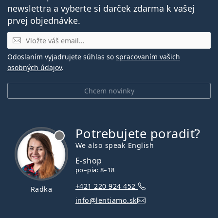
newslettra a vyberte si darček zdarma k vašej
prvej objednávke.
E-mail
Odoslaním vyjadrujete súhlas so
spracovaním vašich
osobných údajov
.
Chcem novinky
Potrebujete poradiť?
je offline
We also speak English
E-shop
po–pia: 8–18
+421 220 924 452
Radka
info@lentiamo.sk