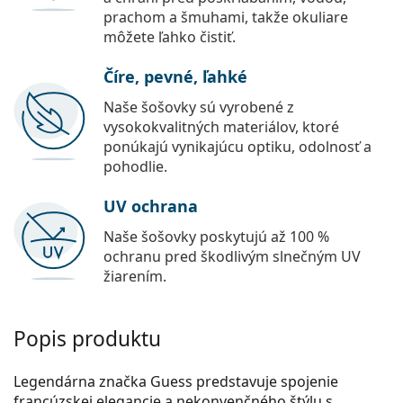
prachom a šmuhami, takže okuliare
môžete ľahko čistiť.
Číre, pevné, ľahké
Naše šošovky sú vyrobené z
vysokokvalitných materiálov, ktoré
ponúkajú vynikajúcu optiku, odolnosť a
pohodlie.
UV ochrana
Naše šošovky poskytujú až 100 %
ochranu pred škodlivým slnečným UV
žiarením.
Popis produktu
Legendárna značka Guess predstavuje spojenie
francúzskej elegancie a nekonvenčného štýlu s