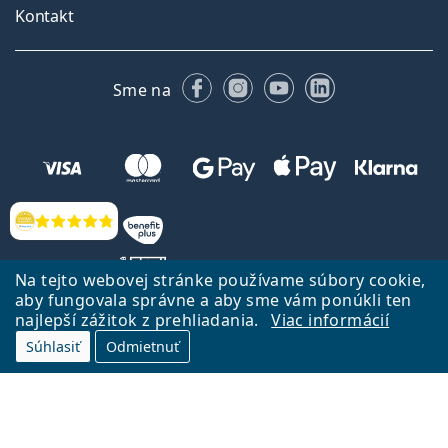
Kontakt
Facebooku
Instagrame
YouTube
LinkedIn
Sme na
Hodnotenia
Na tejto webovej stránke používame súbory cookie,
aby fungovala správne a aby sme vám ponúkli ten
najlepší zážitok z prehliadania.
Viac informácií
Späť na Úvodnu stránku
Prejsť hore
Súhlasiť
Odmietnuť
Lentiamo.sk vlastní a prevádzkuje spoločnosť Lentiamo s.r.o., Česká
republika
Sme tu pre Vás už 18 rokov.