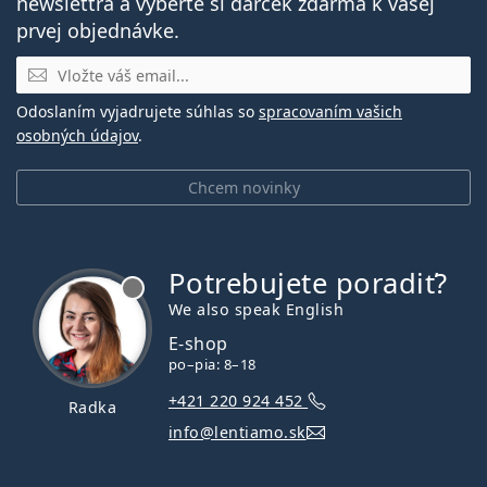
newslettra a vyberte si darček zdarma k vašej
prvej objednávke.
E-mail
Odoslaním vyjadrujete súhlas so
spracovaním vašich
osobných údajov
.
Chcem novinky
Potrebujete poradiť?
je offline
We also speak English
E-shop
po–pia: 8–18
+421 220 924 452
Radka
info@lentiamo.sk