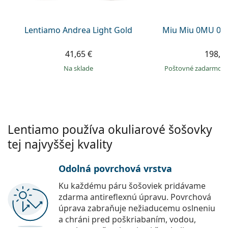
Persol
Prada
Lentiamo Andrea Light Gold
Miu Miu 0MU 09
Všetky značky
41,65 €
198,9
na sklade
Poštovné zadarmo
Lentiamo používa okuliarové šošovky
tej najvyššej kvality
Odolná povrchová vrstva
Ku každému páru šošoviek pridávame
zdarma antireflexnú úpravu. Povrchová
úprava zabraňuje nežiaducemu oslneniu
a chráni pred poškriabaním, vodou,