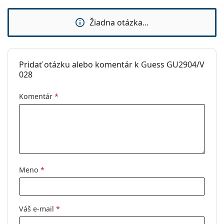
Handrička, ktorá je súčasťou balenia, je ideálna na
čistenie a starostlivosť o okuliare. Niektoré modely
Žiadna otázka...
môžu namiesto handričky obsahovať textilné
vrecko.
Ide o zdravotnícku pomôcku. Pred použitím si
Pridať otázku alebo komentár k Guess GU2904/V
prečítajte pokyny.
028
Komentár
*
Meno
*
Váš e-mail
*