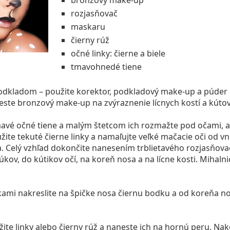
rozjasňovač
maskaru
čierny rúž
očné linky: čierne a biele
tmavohnedé tiene
odkladom – použite korektor, podkladový make-up a púder
ste bronzový make-up na zvýraznenie lícnych kostí a kútov
vé očné tiene a malým štetcom ich rozmažte pod očami, ab
užite tekuté čierne linky a namaľujte veľké mačacie oči od v
. Celý vzhľad dokončite nanesením trblietavého rozjasňova
ov, do kútikov očí, na koreň nosa a na lícne kosti. Mihalni
ami nakreslite na špičke nosa čiernu bodku a od koreňa no
te linky alebo čierny rúž a naneste ich na hornú peru. Nak