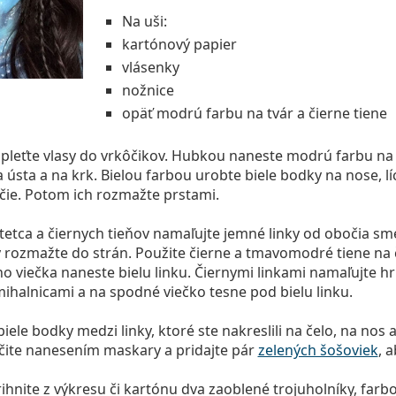
Na uši:
kartónový papier
vlásenky
nožnice
opäť modrú farbu na tvár a čierne tiene
apleťte vlasy do vrkôčikov. Hubkou naneste modrú farbu na 
 ústa a na krk. Bielou farbou urobte biele bodky na nose, lí
čie. Potom ich rozmažte prstami.
tca a čiernych tieňov namaľujte jemné linky od obočia sm
ky rozmažte do strán. Použite čierne a tmavomodré tiene na č
 viečka naneste bielu linku. Čiernymi linkami namaľujte h
ihalnicami a na spodné viečko tesne pod bielu linku.
ele bodky medzi linky, ktoré ste nakreslili na čelo, na nos a 
ite nanesením maskary a pridajte pár
zelených šošoviek
, a
ihnite z výkresu či kartónu dva zaoblené trojuholníky, farbo