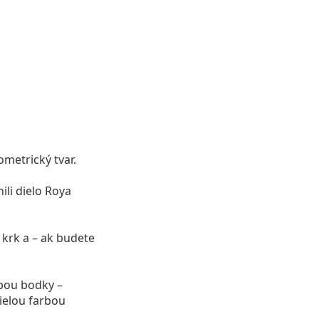
ometrický tvar.
li dielo Roya
 krk a – ak budete
bou bodky –
ielou farbou