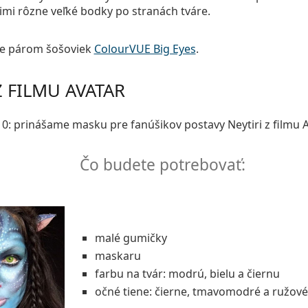
nimi rôzne veľké bodky po stranách tváre.
te párom šošoviek
ColourVUE Big Eyes
.
Z FILMU AVATAR
0: prinášame masku pre fanúšikov postavy Neytiri z filmu A
Čo budete potrebovať:
malé gumičky
maskaru
farbu na tvár: modrú, bielu a čiernu
očné tiene: čierne, tmavomodré a ružov