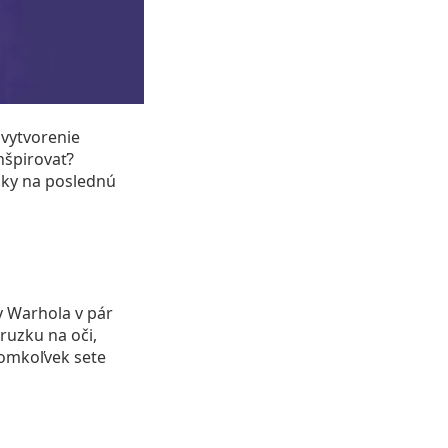
 vytvorenie
nšpirovať?
sky na poslednú
y Warhola v pár
ruzku na oči,
akomkoľvek sete