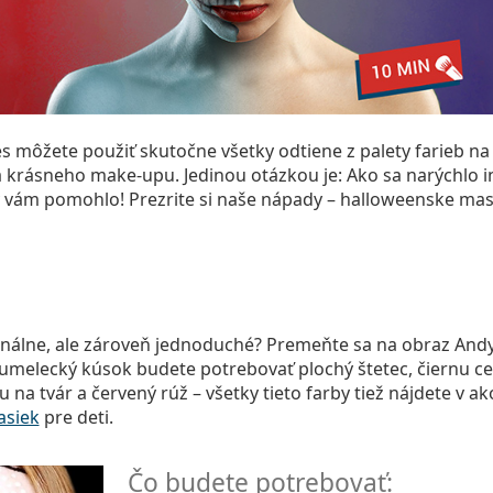
s môžete použiť skutočne všetky odtiene z palety farieb na
krásneho make-upu. Jedinou otázkou je: Ako sa narýchlo i
y vám pomohlo! Prezrite si naše nápady – halloweenske ma
inálne, ale zároveň jednoduché? Premeňte sa na obraz And
umelecký kúsok budete potrebovať plochý štetec, čiernu ce
 na tvár a červený rúž – všetky tieto farby tiež nájdete v 
asiek
pre deti.
Čo budete potrebovať: