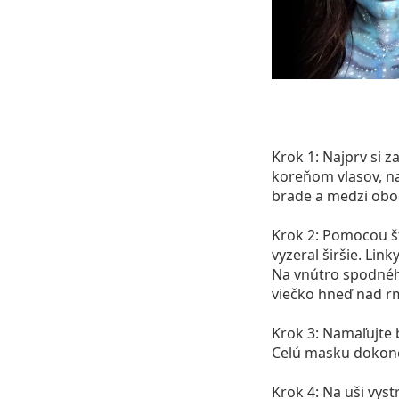
Krok 1:
Najprv si z
koreňom vlasov, na
brade a medzi obo
Krok 2:
Pomocou šte
vyzeral širšie. Lin
Na vnútro spodného
viečko hneď nad rm
Krok 3:
Namaľujte bi
Celú masku dokonč
Krok 4:
Na uši vystr