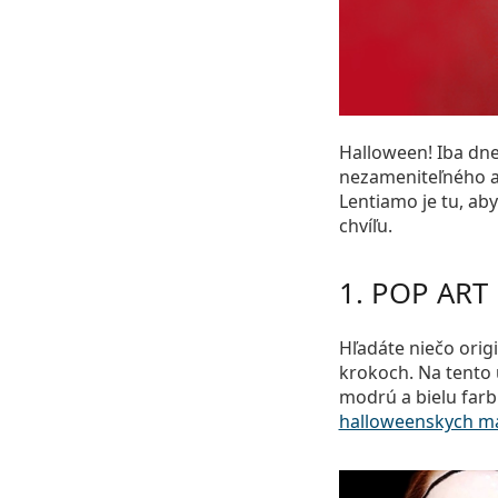
Halloween! Iba dne
nezameniteľného a 
Lentiamo je tu, ab
chvíľu.
1. POP ART
Hľadáte niečo orig
krokoch. Na tento 
modrú a bielu farbu
halloweenskych m