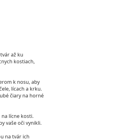
tvár až ku
cnych kostiach,
erom k nosu, aby
ele, lícach a krku.
rubé čiary na horné
na lícne kosti.
by vaše oči vynikli.
u na tvár ich