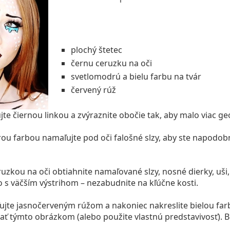
plochý štetec
černu ceruzku na oči
svetlomodrú a bielu farbu na tvár
červený rúž
te čiernou linkou a zvýraznite obočie tak, aby malo viac ge
u farbou namaľujte pod oči falošné slzy, aby ste napodobni
uzkou na oči obtiahnite namaľované slzy, nosné dierky, uši,
 s väčším výstrihom – nezabudnite na kľúčne kosti.
jte jasnočerveným rúžom a nakoniec nakreslite bielou far
ať týmto obrázkom (alebo použite vlastnú predstavivosť). B