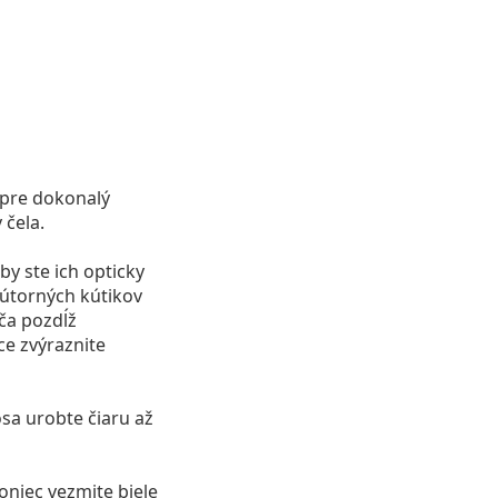
 pre dokonalý
 čela.
y ste ich opticky
nútorných kútikov
ča pozdĺž
ce zvýraznite
sa urobte čiaru až
oniec vezmite biele