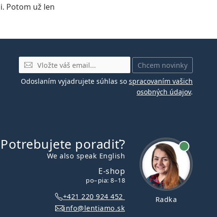
i. Potom už len
E-mail
Chcem novinky
Odoslaním vyjadrujete súhlas so
spracovaním vašich
osobných údajov
.
Potrebujete poradiť?
je online
We also speak English
E-shop
po–pia: 8–18
+421 220 924 452
Radka
info@lentiamo.sk