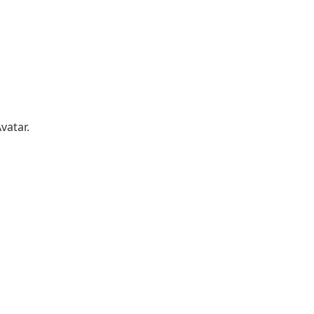
vatar.
é