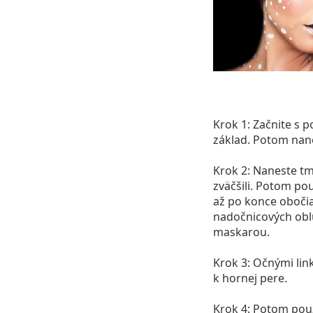
Krok 1:
Začnite s p
základ. Potom nane
Krok 2:
Naneste tma
zväčšili. Potom po
až po konce obočia
nadočnicových oblúk
maskarou.
Krok 3:
Očnými link
k hornej pere.
Krok 4:
Potom použi