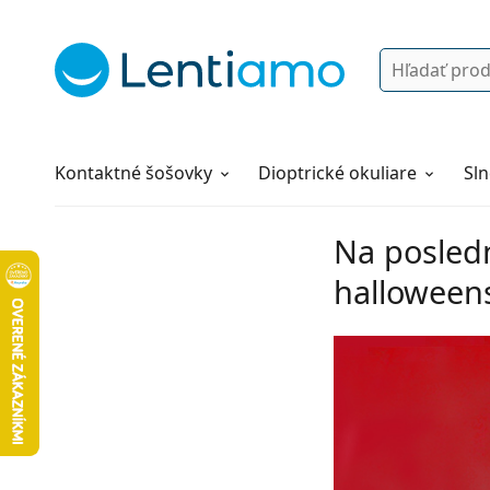
Vyhľadávanie
Prihlásenie
Navigácia webu
Roztoky
Všetko o nákupe
Kontaktné šošovky
Dioptrické okuliare
Sln
Na posled
halloween