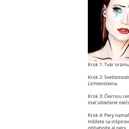
Krok 1:
Tvár orámuj
Krok 2:
Svetlomodro
Lichtensteina.
Krok 3:
Čiernou cer
mať oblečené niečo
Krok 4:
Pery namaľu
môžete sa inšpirov
obtiahnite aj pery.