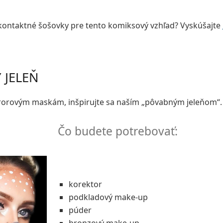
 kontaktné šošovky pre tento komiksový vzhľad? Vyskúšajte
 JELEŇ
rorovým maskám, inšpirujte sa naším „pôvabným jeleňom“.
Čo budete potrebovať:
korektor
podkladový make-up
púder
bronzový make-up