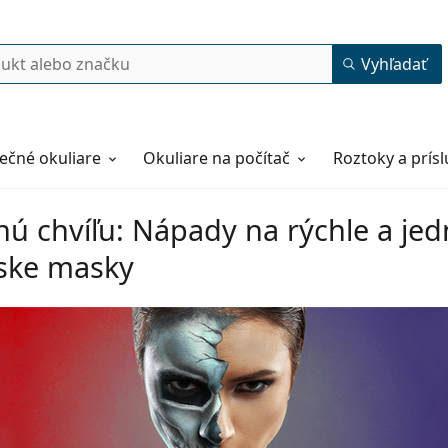
Vyhľadať
ečné okuliare
Okuliare na počítač
Roztoky a prís
nú chvíľu: Nápady na rýchle a je
ske masky