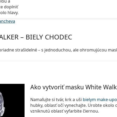
ľou a
e doplniť
olo hlavy.
ancheva
ALKER – BIELY CHODEC
poriadne strašidelné – s jednoduchou, ale ohromujúcou mas
Ako vytvoriť masku White Walk
Namaľujte si tvár, krk a uši
bielym make-up
hubky, oblasť očí vynechajte. Urobte okolo 
vzniknutú oblasť vyfarbite čiernou.