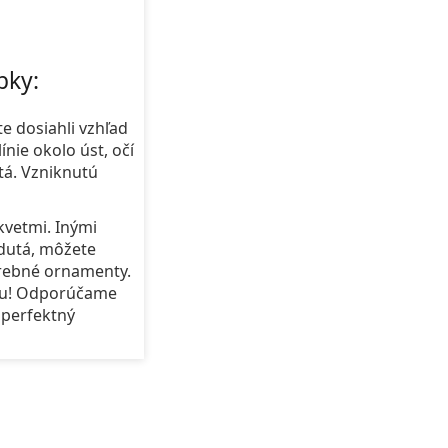
bky:
e dosiahli vzhľad
ínie okolo úst, očí
utá. Vzniknutú
kvetmi. Inými
 dutá, môžete
arebné ornamenty.
alu! Odporúčame
 perfektný