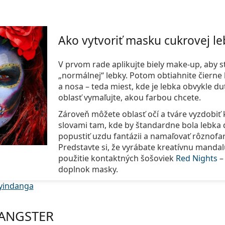
Ako vytvoriť masku cukrovej le
V prvom rade aplikujte biely make-up, aby st
„normálnej“ lebky. Potom obtiahnite čierne l
a nosa – teda miest, kde je lebka obvykle d
oblasť vymaľujte, akou farbou chcete.
Zároveň môžete oblasť očí a tváre vyzdobiť 
slovami tam, kde by štandardne bola lebka
popustiť uzdu fantázii a namaľovať rôznof
Predstavte si, že vyrábate kreatívnu mand
použitie kontaktných šošoviek
Red Nights
–
doplnok masky.
indanga
GANGSTER