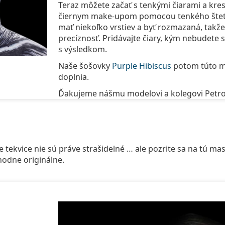
Teraz môžete začať s tenkými čiarami a kresli
čiernym make-upom pomocou tenkého štet
mať niekoľko vrstiev a byť rozmazaná, takž
precíznosť. Pridávajte čiary, kým nebudete 
s výsledkom.
Naše šošovky
Purple Hibiscus
potom túto m
doplnia.
Ďakujeme nášmu modelovi a kolegovi Petro
 tekvice nie sú práve strašidelné … ale pozrite sa na tú mask
hodne originálne.