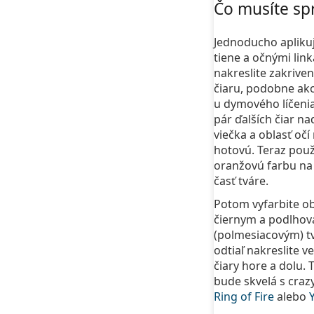
Čo musíte spr
Jednoducho apliku
tiene a očnými lin
nakreslite zakrive
čiaru, podobne ak
u dymového líčeni
pár ďalších čiar n
viečka a oblasť očí
hotovú. Teraz použ
oranžovú farbu n
časť tváre.
Potom vyfarbite ob
čiernym a podlho
(polmesiacovým) t
odtiaľ nakreslite v
čiary hore a dolu.
bude skvelá s craz
Ring of Fire
alebo
Y