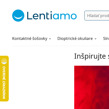
Vyhľadávanie
Prihlásenie
Navigácia webu
Roztoky
Všetko o nákupe
Kontaktné šošovky
Dioptrické okuliare
Sln
Inšpirujte