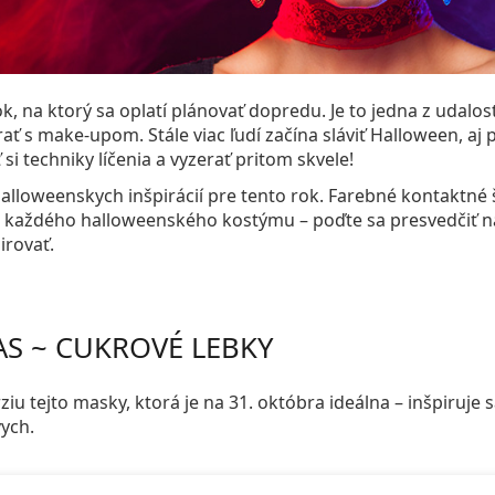
k, na ktorý sa oplatí plánovať dopredu. Je to jedna z udalost
ať s make-upom. Stále viac ľudí začína sláviť Halloween, aj 
ť si techniky líčenia a vyzerať pritom skvele!
lloweenskych inšpirácií pre tento rok. Farebné kontaktné
každého halloweenského kostýmu – poďte sa presvedčiť na 
irovať.
AS ~ CUKROVÉ LEBKY
ziu tejto masky, ktorá je na 31. októbra ideálna – inšpiruje
vych.