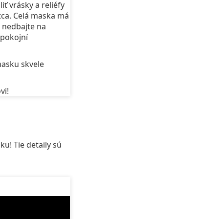
ť vrásky a reliéfy
ca. Celá maska má
e nedbajte na
spokojní
asku skvele
vi!
u! Tie detaily sú