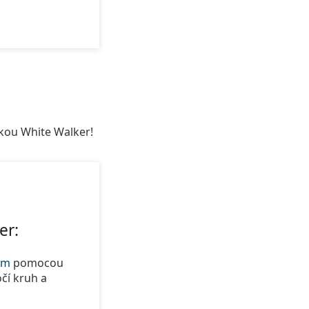
kou White Walker!
er:
om
pomocou
očí kruh a