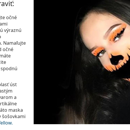
aviť:
jte očné
kami
nú výraznú
o
a. Namaľujte
ad očné
 máte
ite
a spodnú
lasť úst
vastým
varom a
ertikálne
 Táto maska
y šošovkami
ellow.