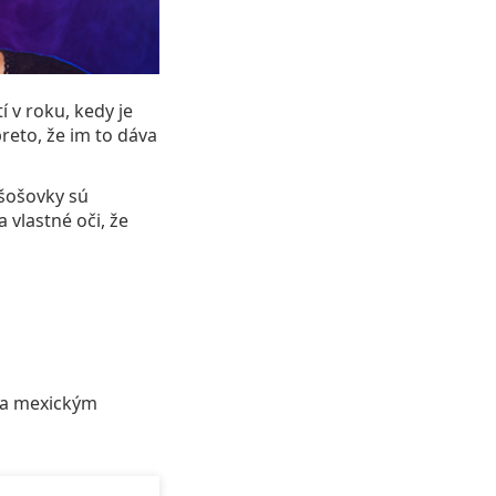
í v roku, kedy je
preto, že im to dáva
 šošovky sú
vlastné oči, že
 sa mexickým