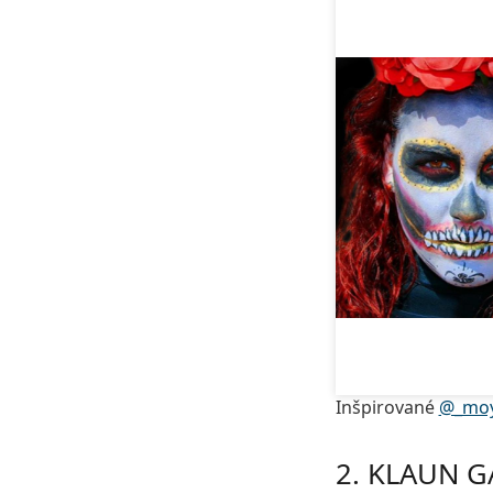
Inšpirované
@_moy
2. KLAUN 