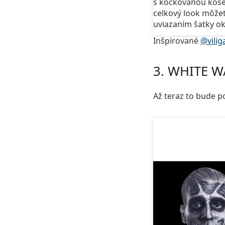
s kockovanou koše
celkový look môžet
uviazaním šatky ok
Inšpirované
@vilig
3. WHITE W
Až teraz to bude 