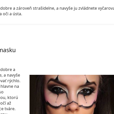
dobre a zároveň strašidelne, a navyše ju zvládnete vyčarov
 oči a ústa.
 masku
 dobre a
e, a navyše
vať rýchlo.
 hlavne na
so
ou, ktorú
očí až
ce tváre.