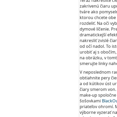
Teraz nakreslite či
zakrivenú čiaru up
tváre ako pomysel
ktorou chcete obe 
rozdeliť. Na oči vy
dymové líčenie. Pr
dramatickejší efek
nakresliť zvislé či
od očí nadol. To is
urobiť aj s obočím, 
na obrázku, v tom
smerujte linky naho
V neposlednom ra
obtiahnite pery č
a od kútikov úst u
čiary smerom von.
make-up spoločne 
šošovkami
BlackO
priateľov ohromí.
výborne vyzerať na