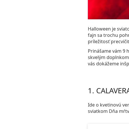
Halloween je sviato
fajn sa trochu pohr
príležitosť precviči
Prinášame vám 9 ha
skvelým doplnkom 
vás dokážeme inšp
1. CALAVER
Ide o kvetinovú ver
sviatkom Dňa mŕt