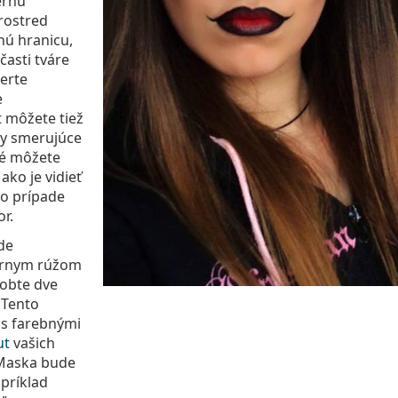
ernu
rostred
nú hranicu,
časti tváre
berte
e
t môžete tiež
ary smerujúce
té môžete
ako je vidieť
to prípade
r.
de
iernym rúžom
robte dve
 Tento
s farebnými
ut
vašich
 Maska bude
príklad