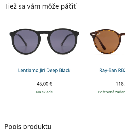
Persol
Tiež sa vám môže páčiť
Prada
Všetky značky
Lentiamo Jiri Deep Black
Ray-Ban RB21
45,00 €
118,9
na sklade
Poštovné zadar
Popis produktu