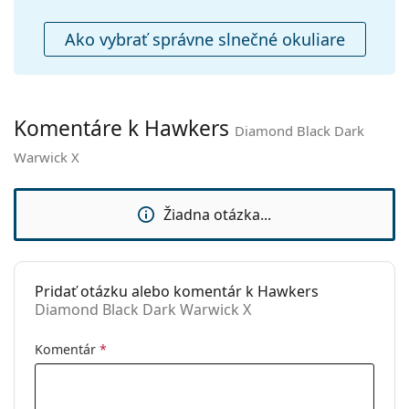
Čistiaca
Nie
handrička:
Ako vybrať správne slnečné okuliare
Ostatné
Typ:
Unisex
Kategória:
Slnečné okuliare
Komentáre k Hawkers
Diamond Black Dark
Značka:
Hawkers
Warwick X
Použitie:
Móda
Kód:
Diamond Black Dark Warwick X
Žiadna otázka...
Pridať otázku alebo komentár k Hawkers
Diamond Black Dark Warwick X
Komentár
*