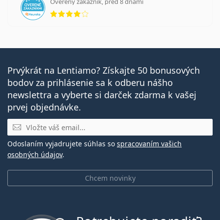
Overený zákazník, pred 8 dňami
hodnotenie 4 z 5
Prvýkrát na Lentiamo? Získajte 50 bonusových
bodov za prihlásenie sa k odberu nášho
newslettra a vyberte si darček zdarma k vašej
prvej objednávke.
E-mail
Odoslaním vyjadrujete súhlas so
spracovaním vašich
osobných údajov
.
Chcem novinky
je offline