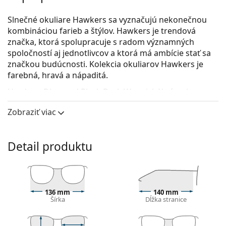
Slnečné okuliare Hawkers sa vyznačujú nekonečnou
kombináciou farieb a štýlov. Hawkers je trendová
značka, ktorá spolupracuje s radom významných
spoločností aj jednotlivcov a ktorá má ambície stať sa
značkou budúcnosti. Kolekcia okuliarov Hawkers je
farebná, hravá a nápaditá.
Hawkers Diamond Black Dark Warwick X
sú unisex
slnečné okuliare.
Zobraziť viac
Pozrite sa, ako vyzeráte v týchto slnečných okuliaroch
pomocou funkcie virtuálnej skúšky.
Detail produktu
Rám okuliarov
Čierna farba rámov skvele ladí so studeným
odtieňom pleti a so svetlohnedými, čiernymi alebo
svetlými blond vlasmi.
136 mm
140 mm
Okrúhle rámy slnečných okuliarov
sú ideálnou
Šírka
Dĺžka stranice
voľbou, ak máte hranatý alebo oválny typ tváre.
Rám slnečných okuliarov je vyrobený z kvalitného