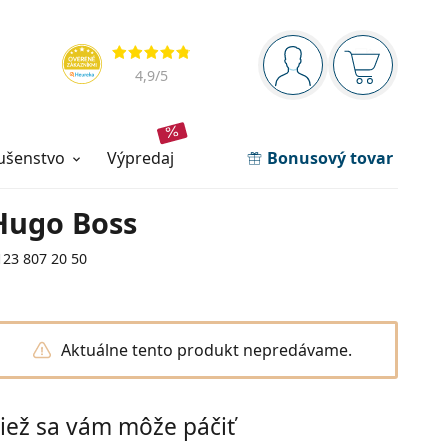
Navigačný panel
Hodnotenia
ste prihlásení
Nákupný ko
4,9
/5
lušenstvo
výpredaj
Bonusový tovar
Hugo Boss
123 807 20 50
Aktuálne tento produkt nepredávame.
iež sa vám môže páčiť