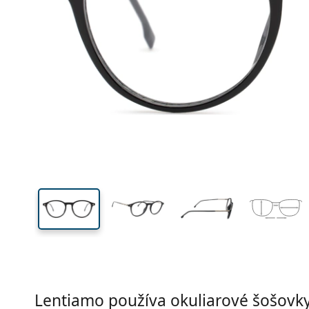
Šírka
Šírk
očnic
44 mm
50 mm
Výška očnice
Šírka očnice
Lentiamo používa okuliarové šošovky 