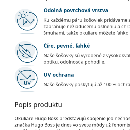
Odolná povrchová vrstva
Ku každému páru šošoviek pridávame z
zabraňuje nežiaducemu oslneniu a chr
šmuhami, takže okuliare môžete ľahko č
Číre, pevné, ľahké
Naše šošovky sú vyrobené z vysokokval
optiku, odolnosť a pohodlie.
UV ochrana
Naše šošovky poskytujú až 100 % ochr
Popis produktu
Okuliare Hugo Boss predstavujú spojenie jedinečnost
značka Hugo Boss je dnes vo svete módy už fenomén