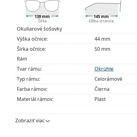
Príslušenstvo
Okuliare dodávame s originálnym puzdrom. Farba 
139 mm
145 mm
Handrička, ktorá je súčasťou balenia, je ideálna na
Šírka
Dĺžka stranice
modely môžu namiesto handričky obsahovať texti
Okuliarové šošovky
Ide o zdravotnícku pomôcku. Pred použitím si prečít
Výška očnice:
44 mm
Šírka očnice:
50 mm
Rám
Tvar rámu:
Okrúhle
Typ rámu:
Celorámové
Farba rámov:
Čierna
Materiál rámov:
Plast
Veľkosť:
M
Šírka:
139 mm
Zobraziť viac
Dĺžka stranice:
145 mm