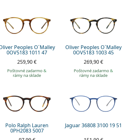
Oliver Peoples O´Malley
Oliver Peoples O´Malley
0OV5183 1011 47
0OV5183 1003 45
259,90 €
269,90 €
Poštovné zadarmo
&
Poštovné zadarmo
&
rámy na sklade
rámy na sklade
Polo Ralph Lauren
Jaguar 36808 3100 19 51
0PH2083 5007