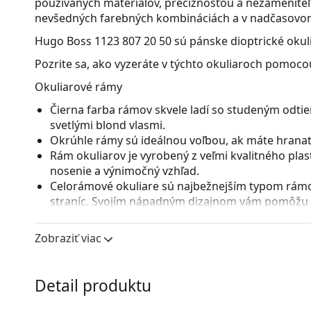
používaných materiálov, precíznosťou a nezameniteľ
nevšedných farebných kombináciách a v nadčasovom p
Hugo Boss 1123 807 20 50
sú pánske dioptrické okul
Pozrite sa, ako vyzeráte v týchto okuliaroch pomocou
Okuliarové rámy
Čierna farba rámov skvele ladí so studeným odtie
svetlými blond vlasmi.
Okrúhle rámy sú ideálnou voľbou, ak máte hranatý
Rám okuliarov je vyrobený z veľmi kvalitného pla
nosenie a výnimočný vzhľad.
Celorámové okuliare sú najbežnejším typom rámov
straníc. Svojím nápadným dizajnom vám pomôžu zvý
patrí pevnosť, odolnosť, spoľahlivé uchytenie ok
pred poškodením. Tento druh rámu je vhodný pre 
Zobraziť viac
s vyššou optickou mohutnosťou.
Flexi pánt so zabudovanou pružinou dovoľuje rozt
pohodlnejšie nasadenie okuliarov. Rám je vďaka nej
Detail produktu
správne nastavenie.