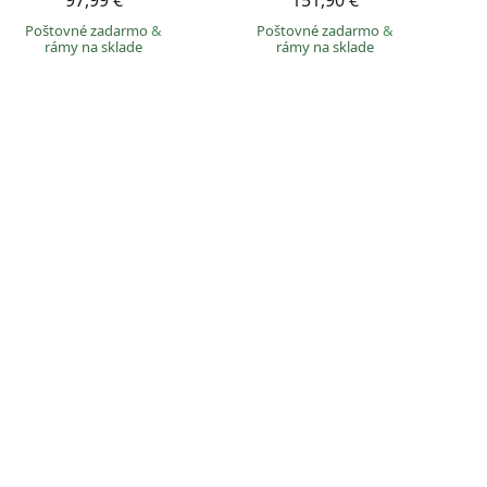
97,99 €
151,90 €
Poštovné zadarmo
&
Poštovné zadarmo
&
rámy na sklade
rámy na sklade