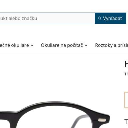
Vyhľadať
ečné okuliare
Okuliare na počítač
Roztoky a prís
1
T
50
20
145
145 mm