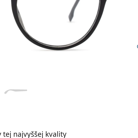
Dĺžka stranice
a
Šírka
Dĺžka
e
mostíka
stranice
20 mm
Šírka mostíka
tej najvyššej kvality