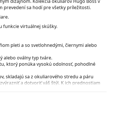
ným dizajnom. Kolekcia okuliarov Hugo Boss v
revedení sa hodí pre všetky príležitosti.
iare.
 funkcie virtuálnej skúšky.
ňom pleti a so svetlohnedými, čiernymi alebo
 alebo oválny typ tváre.
stu, ktorý ponúka vysokú odolnosť, pohodlné
, skladajú sa z okuliarového stredu a páru
razniť a dotvoriť váš štýl. K ich prednostiam
uliarových šošoviek a predovšetkým ich ochrana
všetky typy okuliarových šošoviek, vrátane tých
voriť stranice o viac ako 90° a umožňuje tak
 odolnejší proti zlomeniu a tiež si dlhší čas udrží