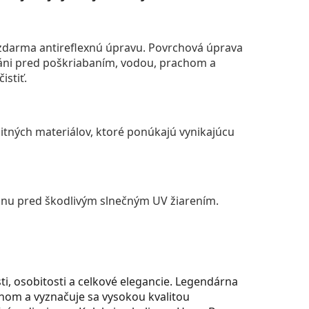
darma antireflexnú úpravu. Povrchová úprava
áni pred poškriabaním, vodou, prachom a
istiť.
itných materiálov, ktoré ponúkajú vynikajúcu
anu pred škodlivým slnečným UV žiarením.
i, osobitosti a celkové elegancie. Legendárna
om a vyznačuje sa vysokou kvalitou