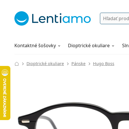
Vyhľadávanie
Prihlásenie
Navigácia webu
Roztoky
Všetko o nákupe
Kontaktné šošovky
Dioptrické okuliare
Sln
Dioptrické okuliare
Pánske
Hugo Boss
139 mm