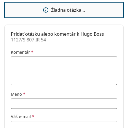
Použitie:
Móda
Žiadna otázka...
Kód:
1127/S 807 IR 54
Pridať otázku alebo komentár k Hugo Boss
1127/S 807 IR 54
Komentár
*
Meno
*
Váš e-mail
*