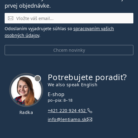
prvej objednávke.
E-mail
Odoslaním vyjadrujete súhlas so
spracovaním vašich
osobných údajov
.
Chcem novinky
Potrebujete poradiť?
je offline
We also speak English
E-shop
po–pia: 8–18
+421 220 924 452
Radka
info@lentiamo.sk