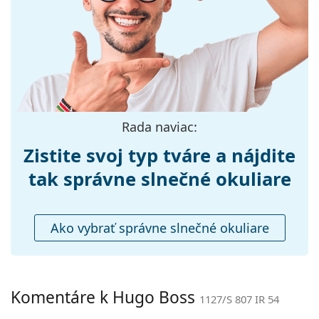
Šírka:
136 mm
Dĺžka stranice:
145 mm
Šírka mostíka:
18 mm
Hmotnosť:
150 g
Nastaviteľné
Nie
Rada naviac:
sedielka:
Príslušenstvo
Zistite svoj typ tváre a nájdite
Puzdro:
Áno
tak správne slnečné okuliare
Čistiaca
Áno
handrička:
Ako vybrať správne slnečné okuliare
Ostatné
Typ:
Pánske
Kategória:
Slnečné okuliare
Komentáre k Hugo Boss
1127/S 807 IR 54
Značka:
Hugo Boss