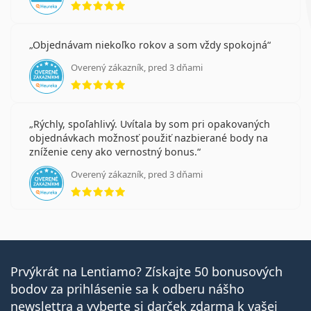
Objednávam niekoľko rokov a som vždy spokojná
Overený zákazník, pred 3 dňami
hodnotenie 5 z 5
Rýchly, spoľahlivý. Uvítala by som pri opakovaných
objednávkach možnosť použiť nazbierané body na
zníženie ceny ako vernostný bonus.
Overený zákazník, pred 3 dňami
hodnotenie 5 z 5
Prvýkrát na Lentiamo? Získajte 50 bonusových
bodov za prihlásenie sa k odberu nášho
newslettra a vyberte si darček zdarma k vašej