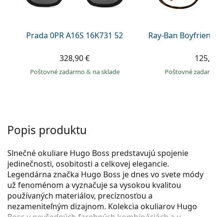
Persol
Prada
Prada 0PR A16S 16K731 52
Ray-Ban Boyfriend
Všetky značky
328,90 €
125,9
Poštovné zadarmo
&
na sklade
Poštovné zadar
Popis produktu
Slnečné okuliare Hugo Boss predstavujú spojenie
jedinečnosti, osobitosti a celkovej elegancie.
Legendárna značka Hugo Boss je dnes vo svete módy
už fenoménom a vyznačuje sa vysokou kvalitou
používaných materiálov, precíznosťou a
nezameniteľným dizajnom. Kolekcia okuliarov Hugo