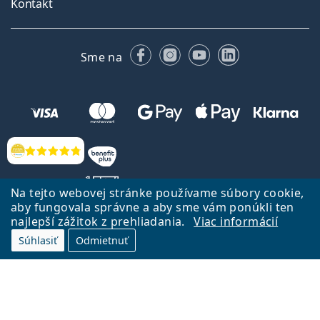
Kontakt
Facebooku
Instagrame
YouTube
LinkedIn
Sme na
Hodnotenia
Na tejto webovej stránke používame súbory cookie,
aby fungovala správne a aby sme vám ponúkli ten
najlepší zážitok z prehliadania.
Viac informácií
Späť na Úvodnu stránku
Prejsť hore
Súhlasiť
Odmietnuť
Lentiamo.sk vlastní a prevádzkuje spoločnosť Lentiamo s.r.o., Česká
republika
Sme tu pre Vás už 18 rokov.