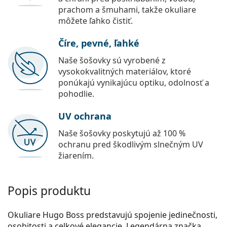
prachom a šmuhami, takže okuliare
môžete ľahko čistiť.
Číre, pevné, ľahké
Naše šošovky sú vyrobené z
vysokokvalitných materiálov, ktoré
ponúkajú vynikajúcu optiku, odolnosť a
pohodlie.
UV ochrana
Naše šošovky poskytujú až 100 %
ochranu pred škodlivým slnečným UV
žiarením.
Popis produktu
Okuliare Hugo Boss predstavujú spojenie jedinečnosti,
osobitosti a celkové elegancie. Legendárna značka