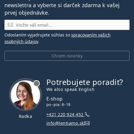
newslettra a vyberte si darček zdarma k vašej
prvej objednávke.
E-mail
Odoslaním vyjadrujete súhlas so
spracovaním vašich
osobných údajov
.
Chcem novinky
Potrebujete poradiť?
je offline
We also speak English
E-shop
po–pia: 8–18
+421 220 924 452
Radka
info@lentiamo.sk