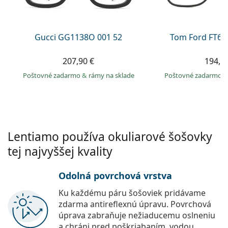
Persol
Prada
Gucci GG1138O 001 52
Tom Ford FT60
Všetky značky
207,90 €
194,9
Poštovné zadarmo
&
rámy na sklade
Poštovné zadarmo
Lentiamo používa okuliarové šošovky
tej najvyššej kvality
Odolná povrchová vrstva
Ku každému páru šošoviek pridávame
zdarma antireflexnú úpravu. Povrchová
úprava zabraňuje nežiaducemu oslneniu
a chráni pred poškriabaním, vodou,