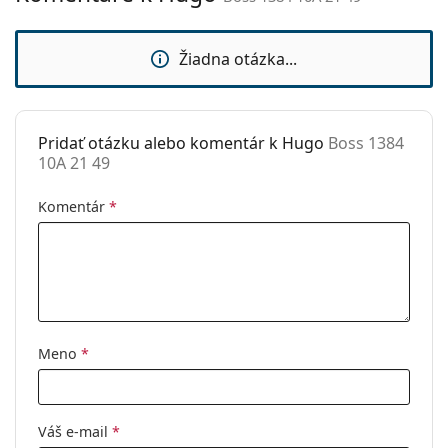
môžu namiesto handričky obsahovať textilné
sedielka:
vrecko.
Flexi pánt:
Áno
Žiadna otázka...
Ide o zdravotnícku pomôcku. Pred použitím si
Príslušenstvo
prečítajte pokyny.
Puzdro:
Áno
Pridať otázku alebo komentár k Hugo
Boss 1384
Čistiaca
Áno
10A 21 49
handrička:
Ostatné
Komentár
*
Typ:
Pánske
Kategória:
Dioptrické okuliare
Značka:
Hugo Boss
Kód:
Boss 1384 10A 21 49
Meno
*
Váš e-mail
*