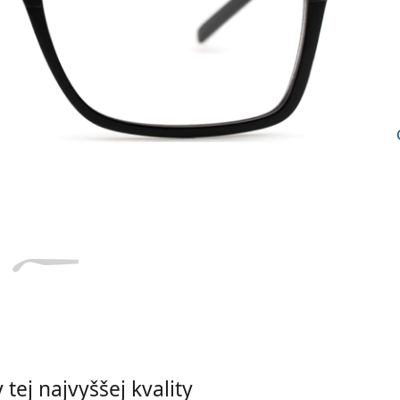
Dĺžka stranice
a
Šírka
Dĺžka
e
mostíka
stranice
15 mm
Šírka mostíka
tej najvyššej kvality