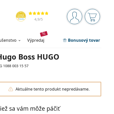
Navigačný panel
Hodnotenia
ste prihlásení
Nákupný ko
4,9
/5
lušenstvo
výpredaj
Bonusový tovar
Hugo Boss HUGO
G 1088 003 15 57
Aktuálne tento produkt nepredávame.
iež sa vám môže páčiť