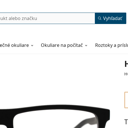
Vyhľadať
ečné okuliare
Okuliare na počítač
Roztoky a prís
H
T
57
15
140
140 mm