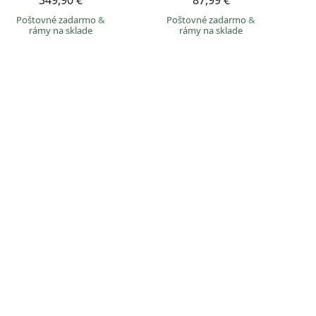
349,90 €
87,99 €
Poštovné zadarmo
&
Poštovné zadarmo
&
rámy na sklade
rámy na sklade