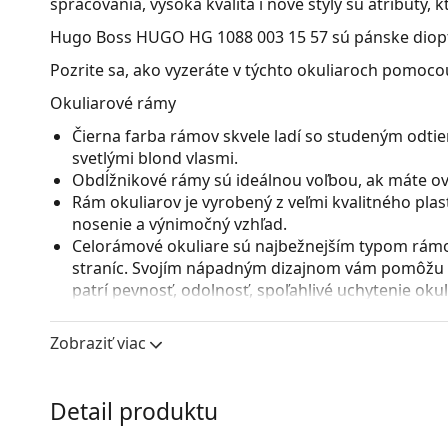
spracovania, vysoká kvalita i nové štýly sú atribúty,
Hugo Boss HUGO HG 1088 003 15 57
sú pánske diopt
Pozrite sa, ako vyzeráte v týchto okuliaroch pomocou
Okuliarové rámy
Čierna farba rámov skvele ladí so studeným odtie
svetlými blond vlasmi.
Obdĺžnikové rámy sú ideálnou voľbou, ak máte ová
Rám okuliarov je vyrobený z veľmi kvalitného pla
nosenie a výnimočný vzhľad.
Celorámové okuliare sú najbežnejším typom rámov
straníc. Svojím nápadným dizajnom vám pomôžu zvý
patrí pevnosť, odolnosť, spoľahlivé uchytenie ok
pred poškodením. Tento druh rámu je vhodný pre 
s vyššou optickou mohutnosťou.
Zobraziť viac
Príslušenstvo
Okuliare dodávame s originálnym puzdrom. Farba 
Detail produktu
Handrička, ktorá je súčasťou balenia, je ideálna na
modely môžu namiesto handričky obsahovať texti