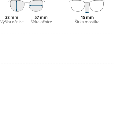
ajte pokyny.
38 mm
57 mm
15 mm
Výška očnice
Šírka očnice
Šírka mostíka