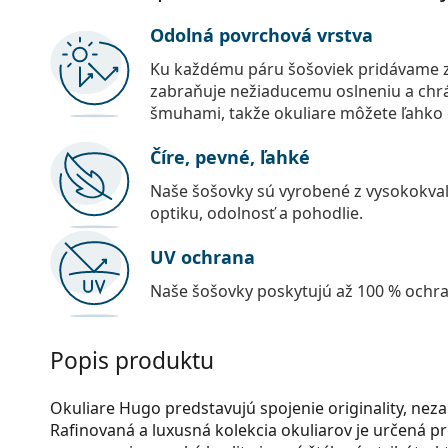
Odolná povrchová vrstva
Ku každému páru šošoviek pridávame z
zabraňuje nežiaducemu oslneniu a chr
šmuhami, takže okuliare môžete ľahko č
Číre, pevné, ľahké
Naše šošovky sú vyrobené z vysokokval
optiku, odolnosť a pohodlie.
UV ochrana
Naše šošovky poskytujú až 100 % ochr
Popis produktu
Okuliare Hugo predstavujú spojenie originality, neza
Rafinovaná a luxusná kolekcia okuliarov je určená 