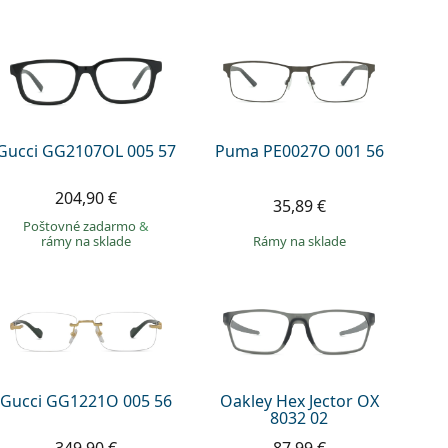
Gucci GG2107OL 005 57
Puma PE0027O 001 56
204,90 €
35,89 €
Poštovné zadarmo
&
rámy na sklade
rámy na sklade
Gucci GG1221O 005 56
Oakley Hex Jector OX
8032 02