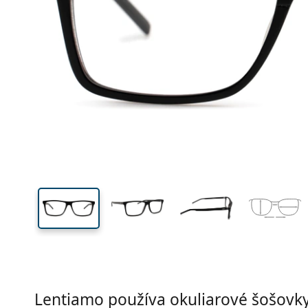
Šírka
Šírk
očnic
38 mm
57 mm
Výška očnice
Šírka očnice
Lentiamo používa okuliarové šošovky 