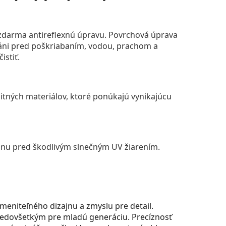
darma antireflexnú úpravu. Povrchová úprava
áni pred poškriabaním, vodou, prachom a
istiť.
itných materiálov, ktoré ponúkajú vynikajúcu
anu pred škodlivým slnečným UV žiarením.
meniteľného dizajnu a zmyslu pre detail.
predovšetkým pre mladú generáciu. Precíznosť