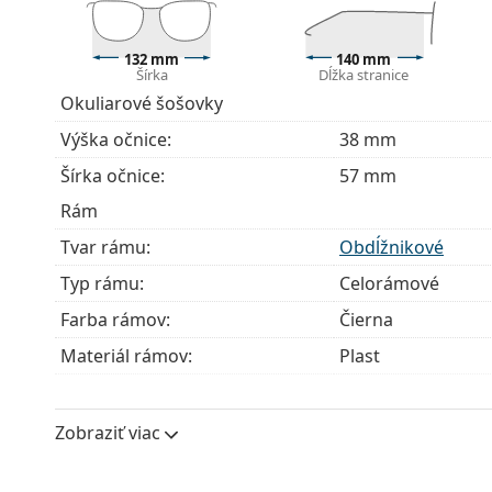
Ide o zdravotnícku pomôcku. Pred použitím si prečít
132 mm
140 mm
Šírka
Dĺžka stranice
Okuliarové šošovky
Výška očnice:
38 mm
Šírka očnice:
57 mm
Rám
Tvar rámu:
Obdĺžnikové
Typ rámu:
Celorámové
Farba rámov:
Čierna
Materiál rámov:
Plast
Veľkosť:
M
Šírka:
132 mm
Zobraziť viac
Dĺžka stranice:
140 mm