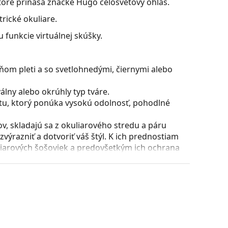
 ktoré prináša značke Hugo celosvetový ohlas.
rické okuliare.
 funkcie virtuálnej skúšky.
ňom pleti a so svetlohnedými, čiernymi alebo
lny alebo okrúhly typ tváre.
stu, ktorý ponúka vysokú odolnosť, pohodlné
, skladajú sa z okuliarového stredu a páru
razniť a dotvoriť váš štýl. K ich prednostiam
uliarových šošoviek a predovšetkým ich ochrana
všetky typy okuliarových šošoviek, vrátane tých
puzdra a jeho vyhotovenie sa môžu líšiť.
 čistenie a starostlivosť o okuliare. Niektoré
lné vrecko.