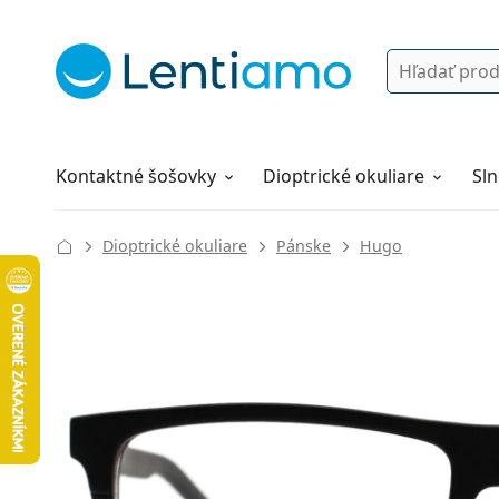
Vyhľadávanie
Prihlásenie
Navigácia webu
Roztoky
Všetko o nákupe
Kontaktné šošovky
Dioptrické okuliare
Sln
Dioptrické okuliare
Pánske
Hugo
132 mm