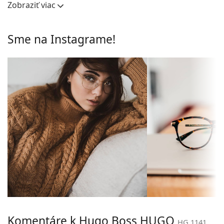
Zobraziť viac
Okuliarové šošovky
skladajú sa z okuliarového stredu a páru straníc.
Svojím nápadným dizajnom vám pomôžu zvýrazniť
Výška očnice:
45 mm
a dotvoriť váš štýl. K ich prednostiam patrí pevnosť,
Sme na Instagrame!
Šírka očnice:
54 mm
odolnosť, spoľahlivé uchytenie okuliarových
šošoviek a predovšetkým ich ochrana pred
Rám
poškodením. Tento druh rámu je vhodný pre všetky
Tvar rámu:
Štvorcové
typy okuliarových šošoviek, vrátane tých s vyššou
optickou mohutnosťou.
Typ rámu:
Celorámové
Príslušenstvo
Farba rámov:
Čierna
Okuliare dodávame s originálnym puzdrom. Farba
Materiál rámov:
Plast
puzdra a jeho vyhotovenie sa môžu líšiť.
Veľkosť:
M
Handrička, ktorá je súčasťou balenia, je ideálna na
čistenie a starostlivosť o okuliare. Niektoré modely
Šírka:
140 mm
môžu namiesto handričky obsahovať textilné
Dĺžka stranice:
145 mm
vrecko.
Šírka mostíka:
19 mm
Ide o zdravotnícku pomôcku. Pred použitím si
prečítajte pokyny.
Hmotnosť:
115 g
Komentáre k Hugo Boss HUGO
Nastaviteľné
Nie
HG 1141