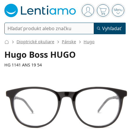
Navigačný panel
ste prihlásení
Nákupný koš
Otvor
Vyhľadávanie
Vyhľadať
Prihlásenie
Navigácia webu
Dioptrické okuliare
Pánske
Hugo
Kontaktné šošovky
Hugo Boss HUGO
Doba nosenia
HG 1141 ANS 19 54
Roztoky
Typ
Jednodenné
Podľa typu
Dioptrické okuliare
Značky
Sférické a asférické
Týždenné
Podľa objemu
Viacúčelové
Príslušenstvo
140 mm
145 mm
Acuvue
Tórické na astigmatizmus
2 týždenné
54
19
145
Typ
Akcie
Dámske
Pánske
Detské
Šírka
Dĺžka stranice
Slnečné okuliare
Výhodnejšie balenia
50 až 120 ml
Peroxidové
Rady a tipy
Roztoky
Biofinity
Multifokálne na presbyopiu
Mesačné
Použitie
Nové produkty
Šírka
Šírka
Dĺžka
Výhodné balenia po 2
225 až 500 ml
Bez konzervačných látok
Typ
Akcie
Dámske
Pánske
Detské
Všetky šošovky
Ako nakupovať šošovky online
očnice
mostíka
stranice
Okuliare na počítač
Očné kvapky
Dailies
Silikón-hydrogélové
Značky
Štvrťročné
Dioptrické okuliare
Limitovaná edícia
45 mm
54 mm
19 mm
Výhodné balenia po 3