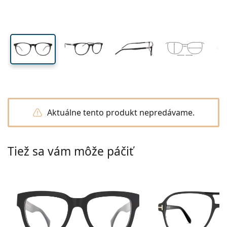
Cestovné
Tvar rámu
Nové produkty
Výška očnice
Šírka očnice
Šírka mostíka
Pravidelné zasielanie šošoviek
Puzdrá
Air Optix
Tvar rámu
Farebné
Lentiamo
Kontinuálne
Okuliare na počítač
Výpredaj
Typ
Akcie
Dámske
Pánske
Detské
Príslušenstvo
Výhodné balenia po 4
Typ skiel
Na tvrdé kontaktné šošovky
Štvorcové
Výpredaj
Darčekový poukaz
Rady a tipy
Lenjoy
Štvorcové
Výhodné balíčky
Ray-Ban
Okuliare pre hráčov
Udržateľné
Tvar rámu
Nové produkty
Značky
Zrkadlové
Na mäkké kontaktné šošovky
Obdĺžnikové
Udržateľné
Roztoky
–
podľa typu
Všetky okuliare
Nakupovanie okuliarov online
výpredaj
Soflens
Obdĺžnikové
Vogue
Slnečný klip
Značky
Darčekový poukaz
Štvorcové
Limitovaná edícia
Použitie
Lentiamo
Polarizačné
Fyziologický roztok
Okrúhle
Darčekový poukaz
Roztoky –
podľa objemu
Viacúčelové
Sprievodca nákupom okuliarov
Purevision
Okrúhle
Esprit
Rady a tipy
Okuliare na čítanie
Lentiamo
Obdĺžnikové
Výpredaj
Rady a tipy
Šport
Bonusový tovar
Ray-Ban
Fotochromatické
Všetky roztoky
Pilotské
Roztoky –
Výhodnejšie balenia
50 až 120 ml
Peroxidové
Zmerajte si svoj rozostup zreníc
Proclear
Pilotské
Všetky počítačové okuliare
Polaroid
Sprievodca nákupom okuliarov
Slnečné okuliare na čítanie
Izipizi
Okrúhle
Udržateľné
Všetky slnečné okuliare
Sprievodca slnečnými okuliarmi
Móda
Polaroid
Gradálne
Okuliare
Výhodné balenia po 2
Cat Eye
225 až 500 ml
Bez konzervačných látok
Aktuálne tento produkt nepredávame.
Sprievodca dioptrickými slnečnými okuliarmi
Clariti
Cat Eye
Všetko o nákupe
Emporio Armani
Počítačové okuliare na čítanie
Počítačové okuliare na čítanie
Ray-Ban
Cat Eye
Darčekový poukaz
Sprievodca športovými slnečnými okuliarmi
Okuliare cez okuliare
Meller
Kontaktné šošovky
Retiazky na okuliare
Výhodné balenia po 3
Cestovné
Sprievodca darčekmi
Precision
Armani Exchange
Sprievodca darčekmi
Všetky značky
Spôsoby doručenia
Sprievodca detskými slnečnými okuliarmi
Potrebujete poradiť?
Slnečné okuliare na čítanie
Akcie
Oakley
Puzdrá
Puzdrá na okuliare
Tiež sa vám môže páčiť
Výhodné balenia po 4
Na tvrdé kontaktné šošovky
We also speak English
Total
Hugo Boss
Výdajné miesta
Sprievodca dioptrickými slnečnými okuliarmi
Všetko príslušenstvo
Dioptrické slnečné okuliare
Darčekový poukaz
po–pia: 8–18
Michael Kors
Kozmetika
Ostatné príslušenstvo
Na mäkké kontaktné šošovky
info@lentiamo.sk
Michael Kors
Spôsoby platby
Sprievodca darčekmi
Emporio Armani
Očné kvapky
Fyziologický roztok
+421 220 924 452
Marc Jacobs
Bonusový program
Gucci
Všetky roztoky
je offli
Všetky značky