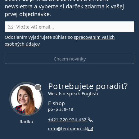
newslettra a vyberte si darček zdarma k vašej
prvej objednávke.
E-mail
Odoslaním vyjadrujete súhlas so
spracovaním vašich
osobných údajov
.
Chcem novinky
Potrebujete poradiť?
je offline
We also speak English
E-shop
po–pia: 8–18
+421 220 924 452
Radka
info@lentiamo.sk