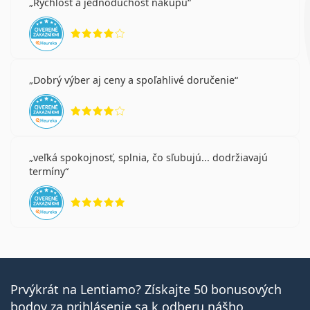
Rychlost a jednoduchost nakupu
hodnotenie 4 z 5
Dobrý výber aj ceny a spoľahlivé doručenie
hodnotenie 4 z 5
veľká spokojnosť, splnia, čo sľubujú... dodržiavajú
termíny
hodnotenie 5 z 5
Prvýkrát na Lentiamo? Získajte 50 bonusových
bodov za prihlásenie sa k odberu nášho