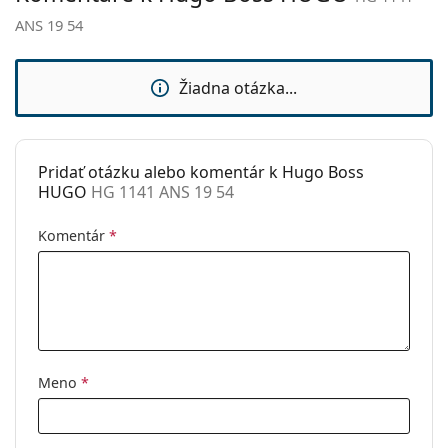
sedielka:
ANS 19 54
Flexi pánt:
Nie
Príslušenstvo
Žiadna otázka...
Puzdro:
Áno
Čistiaca
Áno
handrička:
Pridať otázku alebo komentár k Hugo Boss
HUGO
HG 1141 ANS 19 54
Ostatné
Typ:
Pánske
Komentár
*
Kategória:
Dioptrické okuliare
Značka:
Hugo
Kód:
HG 1141 ANS 19 54
Meno
*