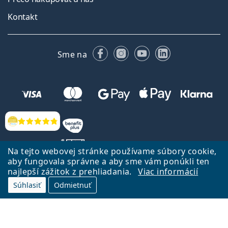
Kontakt
Facebooku
Instagrame
YouTube
LinkedIn
Sme na
Hodnotenia
Na tejto webovej stránke používame súbory cookie,
aby fungovala správne a aby sme vám ponúkli ten
najlepší zážitok z prehliadania.
Viac informácií
Späť na Úvodnu stránku
Prejsť hore
Súhlasiť
Odmietnuť
Lentiamo.sk vlastní a prevádzkuje spoločnosť Lentiamo s.r.o., Česká
republika
Sme tu pre Vás už 18 rokov.