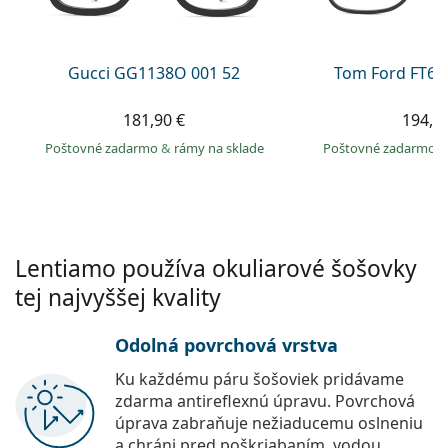
Persol
Prada
Gucci GG1138O 001 52
Tom Ford FT60
Všetky značky
181,90 €
194,9
Poštovné zadarmo
&
rámy na sklade
Poštovné zadarmo
Lentiamo používa okuliarové šošovky
tej najvyššej kvality
Odolná povrchová vrstva
Ku každému páru šošoviek pridávame
zdarma antireflexnú úpravu. Povrchová
úprava zabraňuje nežiaducemu oslneniu
a chráni pred poškriabaním, vodou,