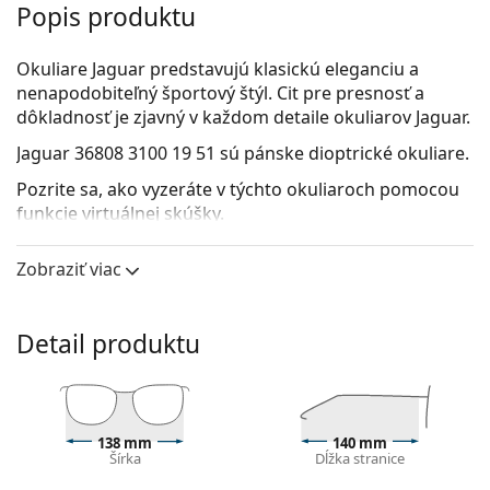
Popis produktu
Okuliare Jaguar predstavujú klasickú eleganciu a
nenapodobiteľný športový štýl. Cit pre presnosť a
dôkladnosť je zjavný v každom detaile okuliarov Jaguar.
Jaguar 36808 3100 19 51
sú pánske dioptrické okuliare.
Pozrite sa, ako vyzeráte v týchto okuliaroch pomocou
funkcie virtuálnej skúšky.
Okuliarové rámy
Zobraziť viac
Modrá farba rámov skvele ladí so studeným
odtieňom pleti a so svetlohnedými, čiernymi alebo
svetlými blond vlasmi.
Detail produktu
Okrúhle rámy sú ideálnou voľbou, ak máte hranatý
alebo oválny typ tváre.
Rám okuliarov je vyrobený z veľmi kvalitného plastu,
ktorý ponúka vysokú odolnosť, pohodlné nosenie a
138 mm
140 mm
výnimočný vzhľad.
Šírka
Dĺžka stranice
Celorámové okuliare sú najbežnejším typom rámov,