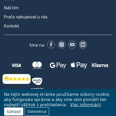
Náš tím
Prečo nakupovať u nás
Kontakt
Facebooku
Instagrame
YouTube
LinkedIn
Sme na
Hodnotenia
Na tejto webovej stránke používame súbory cookie,
aby fungovala správne a aby sme vám ponúkli ten
najlepší zážitok z prehliadania.
Viac informácií
Späť na Úvodnu stránku
Prejsť hore
Súhlasiť
Odmietnuť