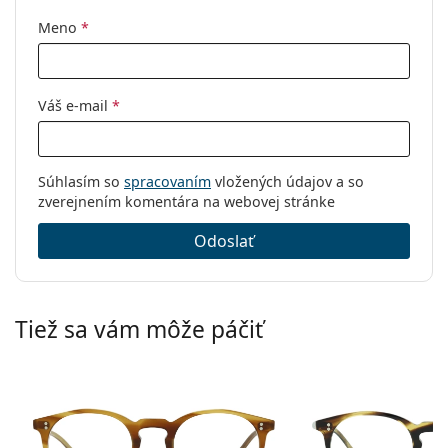
Meno
*
Váš e-mail
*
Súhlasím so
spracovaním
vložených údajov a so
zverejnením komentára na webovej stránke
Odoslať
Tiež sa vám môže páčiť