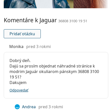
Šírka mostíka:
19 mm
Hmotnosť:
120 g
Komentáre k Jaguar
Nastaviteľné
Nie
36808 3100 19 51
sedielka:
Flexi pánt:
Nie
Pridať otázku
Príslušenstvo
Monika
pred 3 rokmi
Puzdro:
Áno
Čistiaca
Nie
Dobrý deň.
handrička:
Dajú sa prosím objednat náhradné stránice k
Ostatné
modrim Jaguár okuliarom pánskym 36808 3100
19 51?
Typ:
Pánske
Dakujem
Kategória:
Dioptrické okuliare
Odpovedať
Značka:
Jaguar
Kód:
36808 3100 19 51
Andrea
pred 3 rokmi