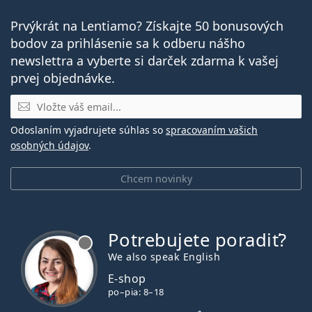
Prvýkrát na Lentiamo? Získajte 50 bonusových
bodov za prihlásenie sa k odberu nášho
newslettra a vyberte si darček zdarma k vašej
prvej objednávke.
E-mail
Odoslaním vyjadrujete súhlas so
spracovaním vašich
osobných údajov
.
Chcem novinky
Potrebujete poradiť?
je offline
We also speak English
E-shop
po–pia: 8–18