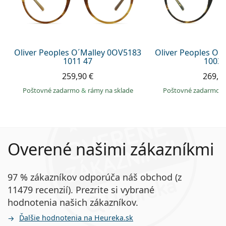
Oliver Peoples O´Malley 0OV5183
Oliver Peoples O´
1011 47
1003 
259,90 €
269,9
Poštovné zadarmo
&
rámy na sklade
Poštovné zadarmo
Overené našimi zákazníkmi
97 % zákazníkov odporúča náš obchod (z
11479 recenzií). Prezrite si vybrané
hodnotenia našich zákazníkov.
Ďalšie hodnotenia na Heureka.sk