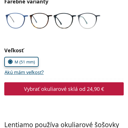
Farebné varianty
Persol
Prada
Všetky značky
Zvoľte parametre
Veľkosť
M (51 mm)
Akú mám veľkosť?
Vybrať okuliarové sklá od
24,90 €
Lentiamo používa okuliarové šošovky