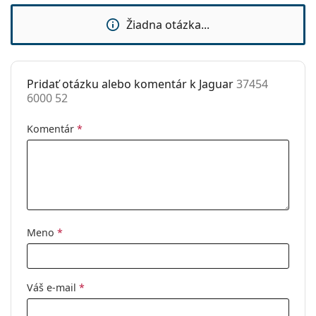
Použitie:
Móda
Žiadna otázka...
Kód:
37454 6000 52
Pridať otázku alebo komentár k Jaguar
37454
6000 52
Komentár
*
Meno
*
Váš e-mail
*