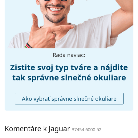
Šírka:
133 mm
Dĺžka stranice:
145 mm
Šírka mostíka:
20 mm
Hmotnosť:
100 g
Nastaviteľné
Áno
Rada naviac:
sedielka:
Príslušenstvo
Zistite svoj typ tváre a nájdite
Puzdro:
Áno
tak správne slnečné okuliare
Čistiaca
Nie
handrička:
Ako vybrať správne slnečné okuliare
Ostatné
Typ:
Pánske
Kategória:
Slnečné okuliare
Komentáre k Jaguar
37454 6000 52
Značka:
Jaguar