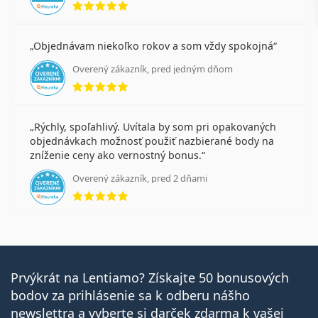
Objednávam niekoľko rokov a som vždy spokojná
Overený zákazník, pred jedným dňom
hodnotenie 5 z 5
Rýchly, spoľahlivý. Uvítala by som pri opakovaných
objednávkach možnosť použiť nazbierané body na
zníženie ceny ako vernostný bonus.
Overený zákazník, pred 2 dňami
hodnotenie 5 z 5
Prvýkrát na Lentiamo? Získajte 50 bonusových
bodov za prihlásenie sa k odberu nášho
newslettra a vyberte si darček zdarma k vašej