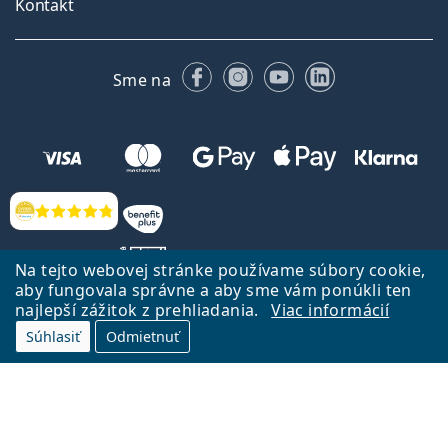
Kontakt
Facebooku
Instagrame
YouTube
LinkedIn
Sme na
Hodnotenia
Na tejto webovej stránke používame súbory cookie,
aby fungovala správne a aby sme vám ponúkli ten
najlepší zážitok z prehliadania.
Viac informácií
Späť na Úvodnu stránku
Prejsť hore
Súhlasiť
Odmietnuť
Lentiamo.sk vlastní a prevádzkuje spoločnosť Lentiamo s.r.o., Česká
republika
Sme tu pre Vás už 18 rokov.