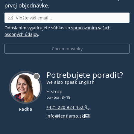
prvej objednávke.
E-mail
Odoslaním vyjadrujete súhlas so
spracovaním vašich
osobných údajov
.
Chcem novinky
Potrebujete poradiť?
je offline
We also speak English
E-shop
po–pia: 8–18
+421 220 924 452
Radka
info@lentiamo.sk