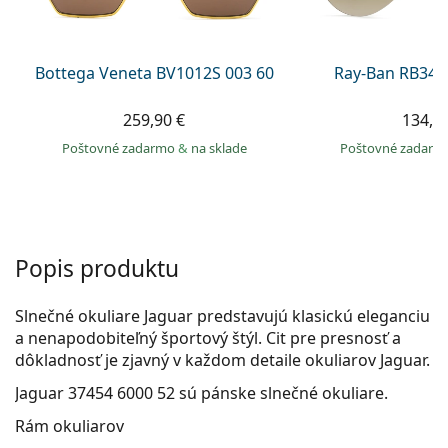
Persol
Prada
Bottega Veneta BV1012S 003 60
Ray-Ban RB344
Všetky značky
259,90 €
134,9
Poštovné zadarmo
&
na sklade
Poštovné zadar
Popis produktu
Slnečné okuliare Jaguar predstavujú klasickú eleganciu
a nenapodobiteľný športový štýl. Cit pre presnosť a
dôkladnosť je zjavný v každom detaile okuliarov Jaguar.
Jaguar 37454 6000 52
sú pánske slnečné okuliare.
Rám okuliarov