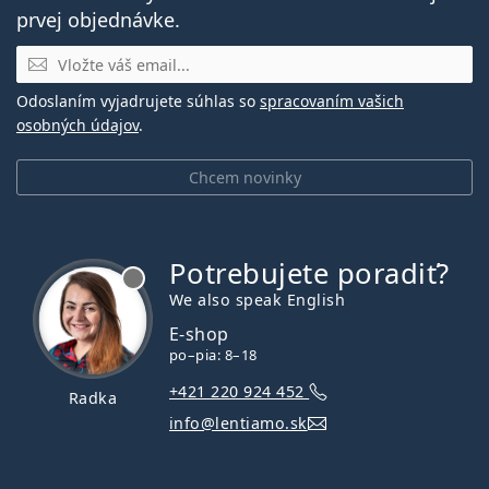
prvej objednávke.
E-mail
Odoslaním vyjadrujete súhlas so
spracovaním vašich
osobných údajov
.
Chcem novinky
Potrebujete poradiť?
je offline
We also speak English
E-shop
po–pia: 8–18
+421 220 924 452
Radka
info@lentiamo.sk