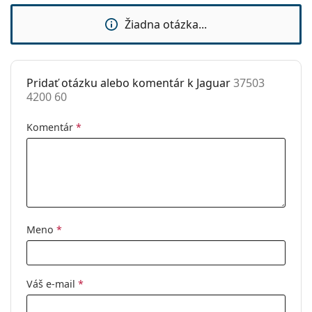
Značka:
Jaguar
Žiadna otázka...
Použitie:
Móda
Kód:
37503 4200 60
Pridať otázku alebo komentár k Jaguar
37503
4200 60
Komentár
*
Meno
*
Váš e-mail
*