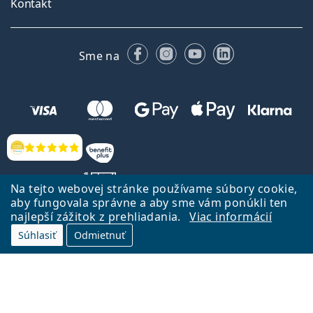
Kontakt
Facebooku
Instagrame
YouTube
LinkedIn
Sme na
Hodnotenia
Na tejto webovej stránke používame súbory cookie,
aby fungovala správne a aby sme vám ponúkli ten
najlepší zážitok z prehliadania.
Viac informácií
Späť na Úvodnu stránku
Prejsť hore
Súhlasiť
Odmietnuť
Lentiamo.sk vlastní a prevádzkuje spoločnosť Lentiamo s.r.o., Česká
republika
Sme tu pre Vás už 18 rokov.