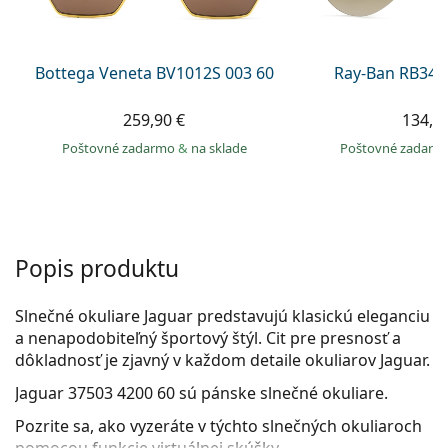
Persol
Prada
Bottega Veneta BV1012S 003 60
Ray-Ban RB344
Všetky značky
259,90 €
134,9
Poštovné zadarmo
&
na sklade
Poštovné zadar
Popis produktu
Slnečné okuliare Jaguar predstavujú klasickú eleganciu
a nenapodobiteľný športový štýl. Cit pre presnosť a
dôkladnosť je zjavný v každom detaile okuliarov Jaguar.
Jaguar 37503 4200 60
sú pánske slnečné okuliare.
Pozrite sa, ako vyzeráte v týchto slnečných okuliaroch