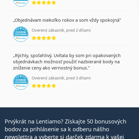
Objednávam niekoľko rokov a som vždy spokojná
Overený zákazník, pred 2 dňami
hodnotenie 5 z 5
Rýchly, spoľahlivý. Uvítala by som pri opakovaných
objednávkach možnosť použiť nazbierané body na
zníženie ceny ako vernostný bonus.
Overený zákazník, pred 3 dňami
hodnotenie 5 z 5
Prvýkrát na Lentiamo? Získajte 50 bonusových
bodov za prihlásenie sa k odberu nášho
newslettra a vyberte si darček zdarma k vašej