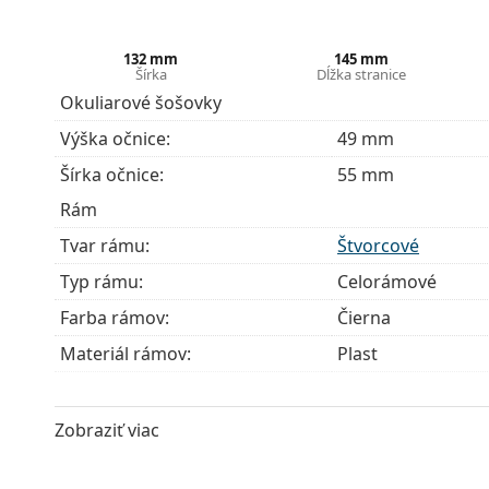
Ide o zdravotnícku pomôcku. Pred použitím si prečít
132 mm
145 mm
Šírka
Dĺžka stranice
Okuliarové šošovky
Výška očnice:
49 mm
Šírka očnice:
55 mm
Rám
Tvar rámu:
Štvorcové
Typ rámu:
Celorámové
Farba rámov:
Čierna
Materiál rámov:
Plast
Veľkosť:
M
Šírka:
132 mm
Zobraziť viac
Dĺžka stranice:
145 mm