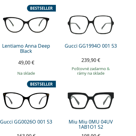
BESTSELLER
Lentiamo Anna Deep
Gucci GG1994O 001 53
Black
239,90 €
49,00 €
Poštovné zadarmo
&
na sklade
rámy na sklade
BESTSELLER
Gucci GG0026O 001 53
Miu Miu 0MU 04UV
1AB1O1 52