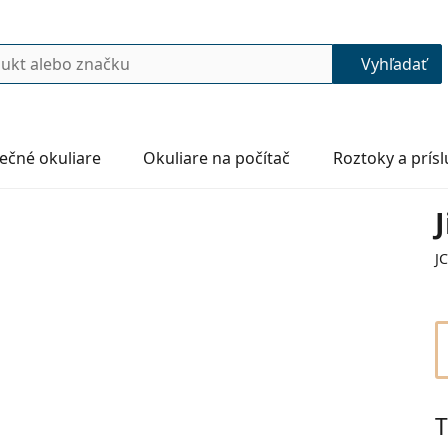
Vyhľadať
ečné okuliare
Okuliare na počítač
Roztoky a prís
J
T
55
17
145
145 mm