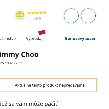
Navigačný panel
Hodnotenia
ste prihlásení
Nákupný ko
4,9
/5
lušenstvo
výpredaj
Bonusový tovar
Jimmy Choo
C257 807 17 55
Aktuálne tento produkt nepredávame.
iež sa vám môže páčiť