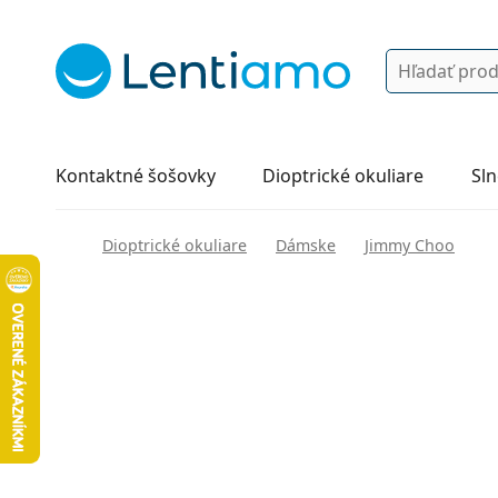
Vyhľadávanie
Prihlásenie
Navigácia webu
Roztoky
Všetko o nákupe
Kontaktné šošovky
Dioptrické okuliare
Sln
Dioptrické okuliare
Dámske
Jimmy Choo
132 mm