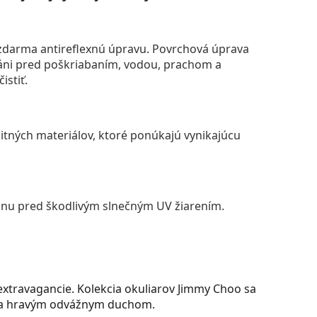
darma antireflexnú úpravu. Povrchová úprava
áni pred poškriabaním, vodou, prachom a
istiť.
itných materiálov, ktoré ponúkajú vynikajúcu
anu pred škodlivým slnečným UV žiarením.
extravagancie. Kolekcia okuliarov Jimmy Choo sa
 a hravým odvážnym duchom.