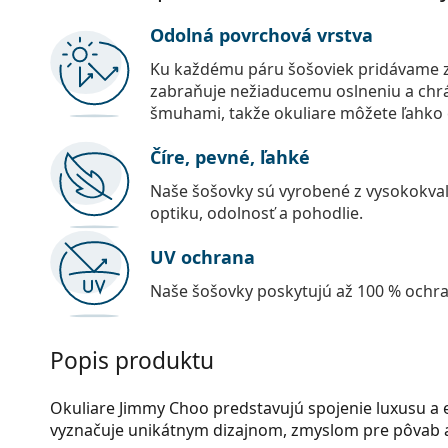
Odolná povrchová vrstva
Ku každému páru šošoviek pridávame z
zabraňuje nežiaducemu oslneniu a chr
šmuhami, takže okuliare môžete ľahko č
Číre, pevné, ľahké
Naše šošovky sú vyrobené z vysokokval
optiku, odolnosť a pohodlie.
UV ochrana
Naše šošovky poskytujú až 100 % ochr
Popis produktu
Okuliare Jimmy Choo predstavujú spojenie luxusu a 
vyznačuje unikátnym dizajnom, zmyslom pre pôvab