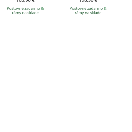
163,90 €
198,90 €
Poštovné zadarmo
&
Poštovné zadarmo
&
rámy na sklade
rámy na sklade