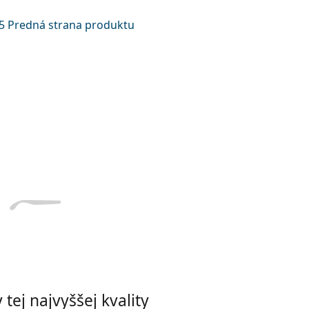
Dĺžka stranice
a
Šírka
Dĺžka
e
mostíka
stranice
17 mm
Šírka mostíka
tej najvyššej kvality