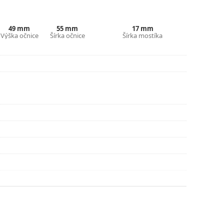
ajte pokyny.
49 mm
55 mm
17 mm
Výška očnice
Šírka očnice
Šírka mostíka