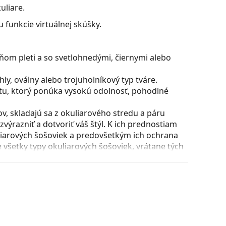
uliare.
 funkcie virtuálnej skúšky.
ňom pleti a so svetlohnedými, čiernymi alebo
y, oválny alebo trojuholníkový typ tváre.
stu, ktorý ponúka vysokú odolnosť, pohodlné
, skladajú sa z okuliarového stredu a páru
razniť a dotvoriť váš štýl. K ich prednostiam
uliarových šošoviek a predovšetkým ich ochrana
všetky typy okuliarových šošoviek, vrátane tých
puzdra a jeho vyhotovenie sa môžu líšiť.
 čistenie a starostlivosť o okuliare. Niektoré
lné vrecko.