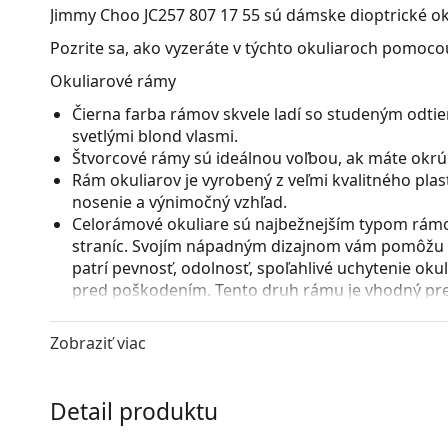
Jimmy Choo JC257 807 17 55
sú dámske dioptrické ok
Pozrite sa, ako vyzeráte v týchto okuliaroch pomocou
Okuliarové rámy
Čierna farba rámov skvele ladí so studeným odtie
svetlými blond vlasmi.
Štvorcové rámy sú ideálnou voľbou, ak máte okrúhl
Rám okuliarov je vyrobený z veľmi kvalitného pla
nosenie a výnimočný vzhľad.
Celorámové okuliare sú najbežnejším typom rámov
straníc. Svojím nápadným dizajnom vám pomôžu zvý
patrí pevnosť, odolnosť, spoľahlivé uchytenie ok
pred poškodením. Tento druh rámu je vhodný pre 
s vyššou optickou mohutnosťou.
Zobraziť viac
Príslušenstvo
Okuliare dodávame s originálnym puzdrom. Farba 
Handrička, ktorá je súčasťou balenia, je ideálna na
Detail produktu
modely môžu namiesto handričky obsahovať texti