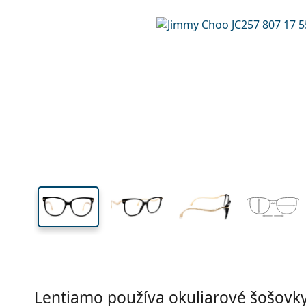
Šírka
Šírk
očnic
49 mm
55 mm
Výška očnice
Šírka očnice
Lentiamo používa okuliarové šošovky 