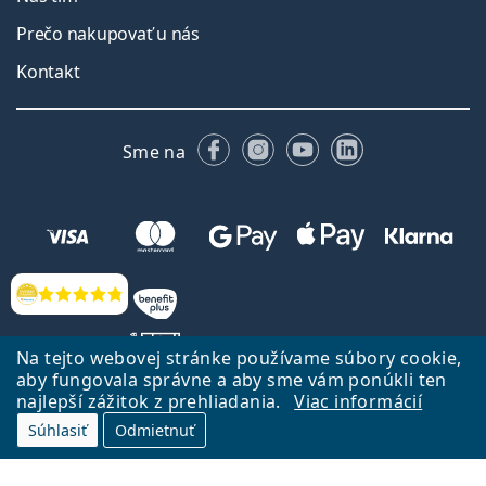
Prečo nakupovať u nás
Kontakt
Facebooku
Instagrame
YouTube
LinkedIn
Sme na
Hodnotenia
Na tejto webovej stránke používame súbory cookie,
aby fungovala správne a aby sme vám ponúkli ten
najlepší zážitok z prehliadania.
Viac informácií
Späť na Úvodnu stránku
Prejsť hore
Súhlasiť
Odmietnuť
Lentiamo.sk vlastní a prevádzkuje spoločnosť Lentiamo s.r.o., Česká
republika
Sme tu pre Vás už 18 rokov.