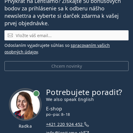
Prvýkrát na Lentiamo? Získajte 50 bonusových
bodov za prihlásenie sa k odberu nášho
newslettra a vyberte si darček zdarma k vašej
prvej objednávke.
E-mail
Odoslaním vyjadrujete súhlas so
spracovaním vašich
osobných údajov
.
Chcem novinky
Potrebujete poradiť?
je online
We also speak English
E-shop
po–pia: 8–18
+421 220 924 452
Radka
info@lentiamo.sk