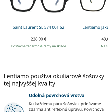
Gucci
Všetky roztoky
je onli
Všetky značky
Persol
Prada
Saint Laurent SL 574 001 52
Lentiamo Jakub
Všetky značky
228,90 €
49,00
Poštovné zadarmo
&
rámy na sklade
na skl
Lentiamo používa okuliarové šošovky
tej najvyššej kvality
Odolná povrchová vrstva
Ku každému páru šošoviek pridávame
zdarma antireflexnú úpravu. Povrchová