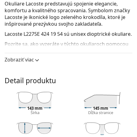
Okuliare Lacoste predstavujú spojenie elegancie,
komfortu a kvalitného spracovania. Symbolom značky
Lacoste je ikonické logo zeleného krokodíla, ktoré je
inšpirované prezývkou svojho zakladateľa.
Lacoste L2275E 424 19 54
sú unisex dioptrické okuliare.
Pozrite sa, ako vyzeráte v týchto okuliaroch pomocou
funkcie virtuálnej skúšky.
Zobraziť viac
Okuliarové rámy
Zelená farba rámov skvele ladí so studeným
odtieňom pleti a s tmavohnedými, čiernymi alebo
Detail produktu
ryšavými vlasmi.
Obdĺžnikové rámy sú ideálnou voľbou, ak máte
oválny alebo okrúhly typ tváre.
Rám okuliarov je vyrobený z kovu, ktorý dobre drží
143 mm
145 mm
tvar a ponúka vysokú pevnosť a unikátny vzhľad.
Šírka
Dĺžka stranice
Celorámové okuliare sú najbežnejším typom rámov,
skladajú sa z okuliarového stredu a páru straníc.
Svojím nápadným dizajnom vám pomôžu zvýrazniť