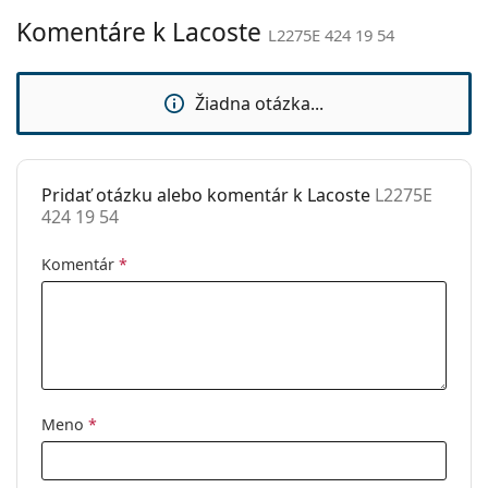
Komentáre k Lacoste
Nastaviteľné
Áno
L2275E 424 19 54
sedielka:
Flexi pánt:
Nie
Žiadna otázka...
Príslušenstvo
Puzdro:
Áno
Pridať otázku alebo komentár k Lacoste
L2275E
Čistiaca
Nie
424 19 54
handrička:
Ostatné
Komentár
*
Typ:
Unisex
Kategória:
Dioptrické okuliare
Značka:
Lacoste
Kód:
L2275E 424 19 54
Meno
*