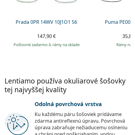
Persol
Prada
Prada 0PR 14WV 10J1O1 56
Puma PE0027
Všetky značky
147,90 €
35,89
Poštovné zadarmo
&
rámy na sklade
rámy na 
Lentiamo používa okuliarové šošovky
tej najvyššej kvality
Odolná povrchová vrstva
Ku každému páru šošoviek pridávame
zdarma antireflexnú úpravu. Povrchová
úprava zabraňuje nežiaducemu oslneniu
a chráni pred poškriabaním, vodou,