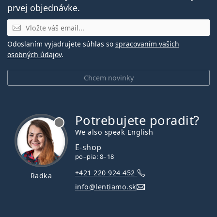
prvej objednávke.
E-mail
Odoslaním vyjadrujete súhlas so
spracovaním vašich
osobných údajov
.
Chcem novinky
Potrebujete poradiť?
je offline
We also speak English
E-shop
po–pia: 8–18
+421 220 924 452
Radka
info@lentiamo.sk