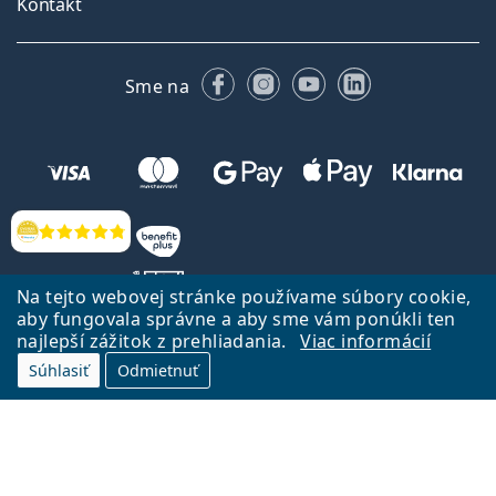
Kontakt
Facebooku
Instagrame
YouTube
LinkedIn
Sme na
Hodnotenia
Na tejto webovej stránke používame súbory cookie,
aby fungovala správne a aby sme vám ponúkli ten
najlepší zážitok z prehliadania.
Viac informácií
Späť na Úvodnu stránku
Prejsť hore
Súhlasiť
Odmietnuť
Lentiamo.sk vlastní a prevádzkuje spoločnosť Lentiamo s.r.o., Česká
republika
Sme tu pre Vás už 18 rokov.