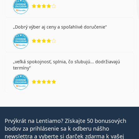
hodnotenie 4 z 5
Dobrý výber aj ceny a spoľahlivé doručenie
hodnotenie 4 z 5
veľká spokojnosť, splnia, čo sľubujú... dodržiavajú
termíny
hodnotenie 5 z 5
Prvýkrát na Lentiamo? Získajte 50 bonusových
bodov za prihlásenie sa k odberu nášho
newslettra a vyberte si darček zdarma k vašej