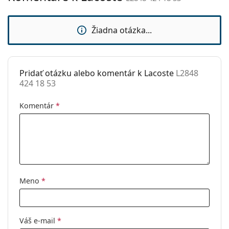
sedielka:
Flexi pánt:
Áno
Žiadna otázka...
Príslušenstvo
Puzdro:
Áno
Pridať otázku alebo komentár k Lacoste
L2848
Čistiaca
Nie
424 18 53
handrička:
Ostatné
Komentár
*
Typ:
Pánske
Kategória:
Dioptrické okuliare
Značka:
Lacoste
Kód:
L2848 424 18 53
Meno
*
Váš e-mail
*