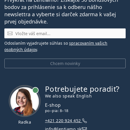
bodov za prihlásenie sa k odberu nášho
newslettra a vyberte si darček zdarma k vašej
prvej objednávke.
E-mail
Odoslaním vyjadrujete súhlas so
spracovaním vašich
osobných údajov
.
Chcem novinky
Potrebujete poradiť?
je online
We also speak English
E-shop
po–pia: 8–18
+421 220 924 452
Radka
info@lentiamo.sk