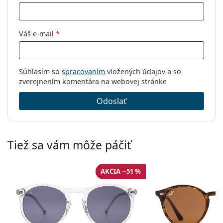
Váš e-mail
*
Súhlasím so
spracovaním
vložených údajov a so
zverejnením komentára na webovej stránke
Odoslať
Tiež sa vám môže páčiť
AKCIA −51 %