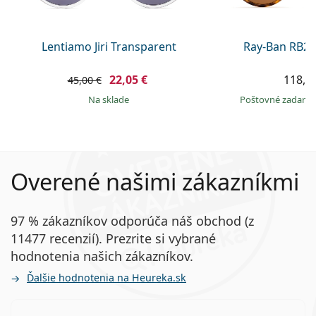
Lentiamo Jiri Transparent
Ray-Ban RB21
22,05 €
118,9
45,00 €
na sklade
Poštovné zadar
Overené našimi zákazníkmi
97 % zákazníkov odporúča náš obchod (z
11477 recenzií). Prezrite si vybrané
hodnotenia našich zákazníkov.
Ďalšie hodnotenia na Heureka.sk