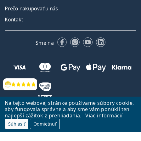
Prečo nakupovať u nás
Kontakt
Facebooku
Instagrame
YouTube
LinkedIn
Sme na
Hodnotenia
Na tejto webovej stránke používame súbory cookie,
aby fungovala správne a aby sme vám ponúkli ten
najlepší zážitok z prehliadania.
Viac informácií
Späť na Úvodnu stránku
Prejsť hore
Súhlasiť
Odmietnuť
Lentiamo.sk vlastní a prevádzkuje spoločnosť Lentiamo s.r.o., Česká
republika
Sme tu pre Vás už 18 rokov.