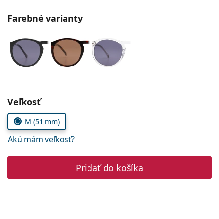
Gucci
Všetky roztoky
je onli
Všetky značky
Farebné varianty
Persol
Prada
Všetky značky
Zvoľte parametre
Veľkosť
M (51 mm)
Akú mám veľkosť?
Pridať do košíka