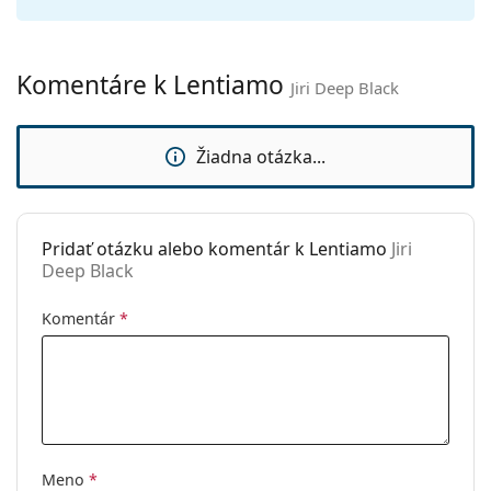
Ostatné
Typ:
Unisex
Komentáre k Lentiamo
Jiri Deep Black
Kategória:
Slnečné okuliare
Značka:
Lentiamo
Žiadna otázka...
Použitie:
Móda
Kód:
Jiri Deep Black
Dostupné s
Nie
Pridať otázku alebo komentár k Lentiamo
Jiri
Deep Black
dioptrickými
šošovkami:
Komentár
*
Meno
*