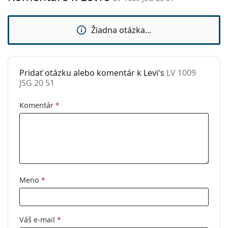
čistenie a starostlivosť o okuliare. Niektoré modely
sedielka:
môžu namiesto handričky obsahovať textilné
Príslušenstvo
vrecko.
Žiadna otázka...
Puzdro:
Áno
Ide o zdravotnícku pomôcku. Pred použitím si
prečítajte pokyny.
Čistiaca
Áno
handrička:
Pridať otázku alebo komentár k Levi's
LV 1009
J5G 20 51
Ostatné
Typ:
Unisex
Komentár
*
Kategória:
Dioptrické okuliare
Značka:
Levi´s
Kód:
LV 1009 J5G 20 51
Meno
*
Váš e-mail
*