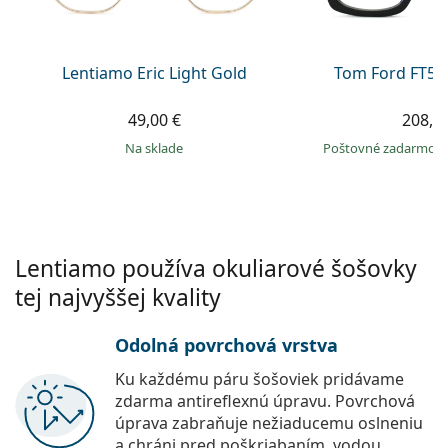
Persol
Prada
Lentiamo Eric Light Gold
Tom Ford FT56
Všetky značky
49,00 €
208,9
na sklade
Poštovné zadarmo
Lentiamo používa okuliarové šošovky
tej najvyššej kvality
Odolná povrchová vrstva
Ku každému páru šošoviek pridávame
zdarma antireflexnú úpravu. Povrchová
úprava zabraňuje nežiaducemu oslneniu
a chráni pred poškriabaním, vodou,