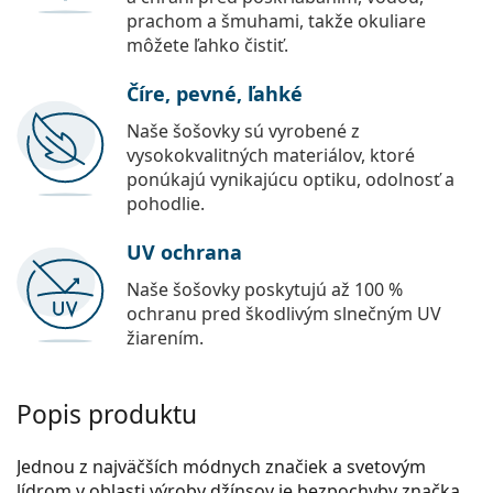
prachom a šmuhami, takže okuliare
môžete ľahko čistiť.
Číre, pevné, ľahké
Naše šošovky sú vyrobené z
vysokokvalitných materiálov, ktoré
ponúkajú vynikajúcu optiku, odolnosť a
pohodlie.
UV ochrana
Naše šošovky poskytujú až 100 %
ochranu pred škodlivým slnečným UV
žiarením.
Popis produktu
Jednou z najväčších módnych značiek a svetovým
lídrom v oblasti výroby džínsov je bezpochyby značka