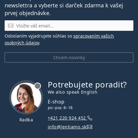
newslettra a vyberte si darček zdarma k vašej
prvej objednávke.
E-mail
Odoslaním vyjadrujete súhlas so
spracovaním vašich
osobných údajov
.
Chcem novinky
Potrebujete poradiť?
je offline
We also speak English
E-shop
po–pia: 8–18
+421 220 924 452
Radka
info@lentiamo.sk