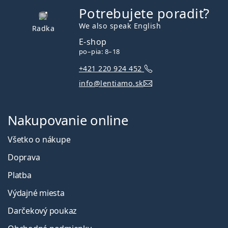
Potrebujete poradiť?
je offline
We also speak English
Radka
E-shop
po–pia: 8–18
+421 220 924 452
info@lentiamo.sk
Nakupovanie online
Všetko o nákupe
Doprava
Platba
Výdajné miesta
Darčekový poukaz