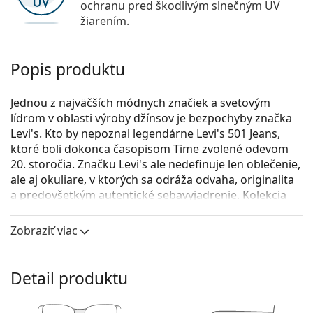
ochranu pred škodlivým slnečným UV
žiarením.
Popis produktu
Jednou z najväčších módnych značiek a svetovým
lídrom v oblasti výroby džínsov je bezpochyby značka
Levi's. Kto by nepoznal legendárne Levi's 501 Jeans,
ktoré boli dokonca časopisom Time zvolené odevom
20. storočia. Značku Levi's ale nedefinuje len oblečenie,
ale aj okuliare, v ktorých sa odráža odvaha, originalita
a predovšetkým autentické sebavyjadrenie. Kolekcia
okuliarov Levi's je osobitá a jedinečná, vyhľadávaná
medzi naozajstnými milovníkmi módy.
Zobraziť viac
Levi's LV 5012/CS 807 IR 53 (slnečný klip)
sú dámske
dioptrické okuliare.
Detail produktu
Pozrite sa, ako vyzeráte v týchto okuliaroch pomocou
funkcie virtuálnej skúšky.