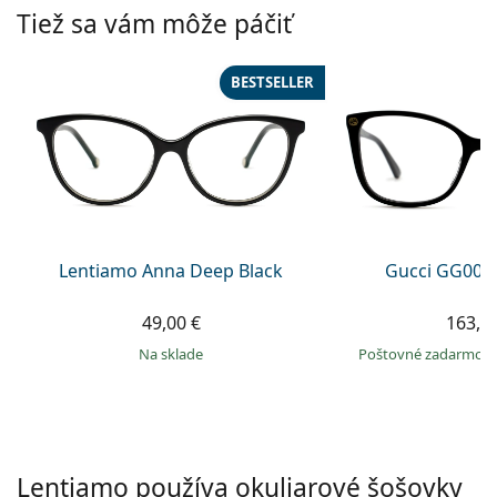
Persol
Tiež sa vám môže páčiť
Prada
BESTSELLER
Všetky značky
Lentiamo Anna Deep Black
Gucci GG002
49,00 €
163,9
na sklade
Poštovné zadarmo
Lentiamo používa okuliarové šošovky