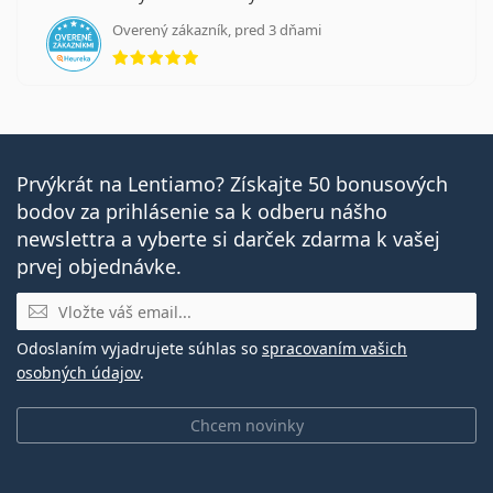
Overený zákazník, pred 3 dňami
hodnotenie 5 z 5
Prvýkrát na Lentiamo? Získajte 50 bonusových
bodov za prihlásenie sa k odberu nášho
newslettra a vyberte si darček zdarma k vašej
prvej objednávke.
E-mail
Odoslaním vyjadrujete súhlas so
spracovaním vašich
osobných údajov
.
Chcem novinky