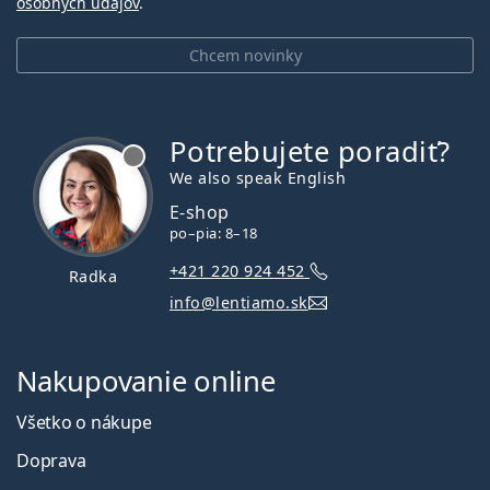
osobných údajov
.
Chcem novinky
Potrebujete poradiť?
je offline
We also speak English
E-shop
po–pia: 8–18
+421 220 924 452
Radka
info@lentiamo.sk
Nakupovanie online
Všetko o nákupe
Doprava