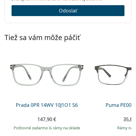
Odoslať
Tiež sa vám môže páčiť
Prada 0PR 14WV 10J1O1 56
Puma PE0027
147,90 €
35,89
Poštovné zadarmo
&
rámy na sklade
rámy na 