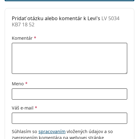
prečítajte pokyny.
Príslušenstvo
Pridať otázku alebo komentár k Levi's
LV 5034
Puzdro:
Áno
KB7 18 52
Čistiaca
Áno
handrička:
Komentár
*
Ostatné
Typ:
Pánske
Kategória:
Dioptrické okuliare
Značka:
Levi´s
Meno
*
Kód:
LV 5034 KB7 18 52
Váš e-mail
*
Súhlasím so
spracovaním
vložených údajov a so
zverejnením komentára na webovej stránke