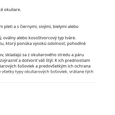
é okuliare.
pleti a s čiernymi, sivými, bielymi alebo
, oválny alebo kosoštvorcový typ tváre.
stu, ktorý ponúka vysokú odolnosť, pohodlné
, skladajú sa z okuliarového stredu a páru
razniť a dotvoriť váš štýl. K ich prednostiam
uliarových šošoviek a predovšetkým ich ochrana
všetky typy okuliarových šošoviek, vrátane tých
puzdra a jeho vyhotovenie sa môžu líšiť.
 čistenie a starostlivosť o okuliare. Niektoré
lné vrecko.
ajte pokyny.