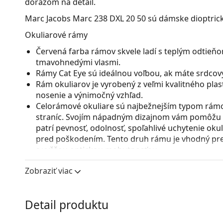
dôrazom na detail.
Marc Jacobs Marc 238 DXL 20 50
sú dámske dioptrick
Okuliarové rámy
Červená farba rámov skvele ladí s teplým odtieňom 
tmavohnedými vlasmi.
Rámy Cat Eye sú ideálnou voľbou, ak máte srdcový
Rám okuliarov je vyrobený z veľmi kvalitného pla
nosenie a výnimočný vzhľad.
Celorámové okuliare sú najbežnejším typom rámov
straníc. Svojím nápadným dizajnom vám pomôžu zvý
patrí pevnosť, odolnosť, spoľahlivé uchytenie ok
pred poškodením. Tento druh rámu je vhodný pre 
s vyššou optickou mohutnosťou.
Príslušenstvo
Zobraziť viac
Okuliare dodávame s originálnym puzdrom. Farba 
Handrička, ktorá je súčasťou balenia, je ideálna na
Detail produktu
modely môžu namiesto handričky obsahovať texti
Ide o zdravotnícku pomôcku. Pred použitím si prečít