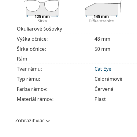
125 mm
145 mm
Šírka
Dĺžka stranice
Okuliarové šošovky
Výška očnice:
48 mm
Šírka očnice:
50 mm
Rám
Tvar rámu:
Cat Eye
Typ rámu:
Celorámové
Farba rámov:
Červená
Materiál rámov:
Plast
Veľkosť:
S
Šírka:
125 mm
Zobraziť viac
Dĺžka stranice:
145 mm