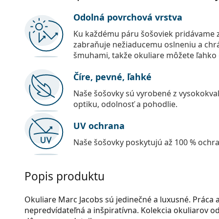
Odolná povrchová vrstva
Ku každému páru šošoviek pridávame z
zabraňuje nežiaducemu oslneniu a chr
šmuhami, takže okuliare môžete ľahko č
Číre, pevné, ľahké
Naše šošovky sú vyrobené z vysokokval
optiku, odolnosť a pohodlie.
UV ochrana
Naše šošovky poskytujú až 100 % ochr
Popis produktu
Okuliare Marc Jacobs sú jedinečné a luxusné. Práca a
nepredvídateľná a inšpiratívna. Kolekcia okuliarov 