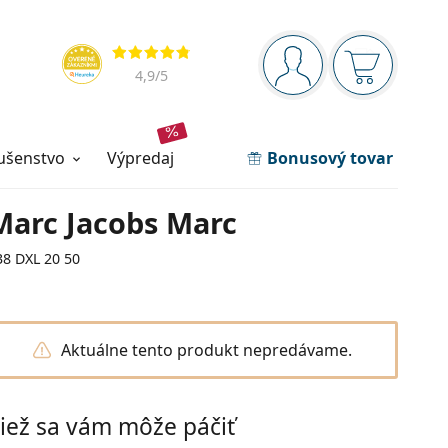
Navigačný panel
Hodnotenia
ste prihlásení
Nákupný ko
4,9
/5
lušenstvo
výpredaj
Bonusový tovar
Marc Jacobs Marc
38 DXL 20 50
Aktuálne tento produkt nepredávame.
iež sa vám môže páčiť