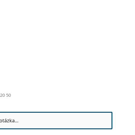
20 50
otázka...