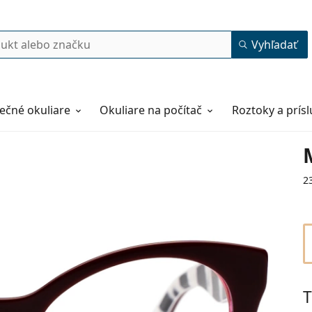
Vyhľadať
ečné okuliare
Okuliare na počítač
Roztoky a prís
2
T
50
20
145
145 mm