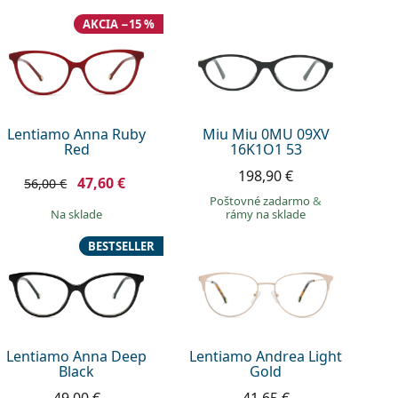
AKCIA −15 %
Lentiamo Anna Ruby
Miu Miu 0MU 09XV
Red
16K1O1 53
198,90 €
47,60 €
56,00 €
Poštovné zadarmo
&
na sklade
rámy na sklade
BESTSELLER
Lentiamo Anna Deep
Lentiamo Andrea Light
Black
Gold