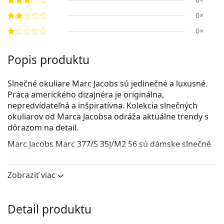
0×
0×
Popis produktu
Slnečné okuliare Marc Jacobs sú jedinečné a luxusné.
Práca amerického dizajnéra je originálna,
nepredvídateľná a inšpiratívna. Kolekcia slnečných
okuliarov od Marca Jacobsa odráža aktuálne trendy s
dôrazom na detail.
Marc Jacobs Marc 377/S 35J/M2 56
sú dámske slnečné
okuliare.
Rám okuliarov
Zobraziť viac
Ružová farba rámov skvele ladí so studeným
odtieňom pleti a so svetlohnedými alebo svetlými
Detail produktu
blond vlasmi.
Okrúhle rámy slnečných okuliarov
sú ideálnou