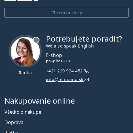
Chcem novinky
Potrebujete poradiť?
je offline
We also speak English
E-shop
po–pia: 8–18
+421 220 924 452
Radka
info@lentiamo.sk
Nakupovanie online
Všetko o nákupe
Doprava
Platba