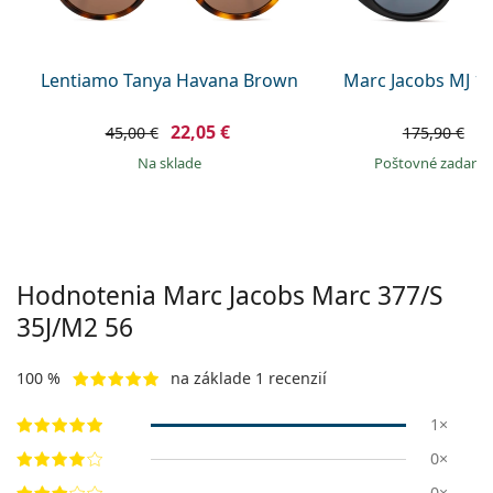
Persol
Prada
Lentiamo Tanya Havana Brown
Marc Jacobs MJ 10
Všetky značky
22,05 €
1
45,00 €
175,90 €
na sklade
Poštovné zadar
Hodnotenia Marc Jacobs Marc
377/S
35J/M2 56
100 %
na základe 1 recenzií
1×
0×
0×