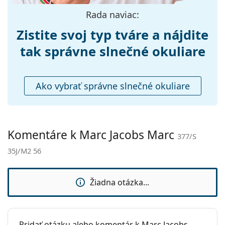
Nastaviteľné
Nie
Rada naviac:
sedielka:
Príslušenstvo
Zistite svoj typ tváre a nájdite
Puzdro:
Áno
tak správne slnečné okuliare
Čistiaca
Áno
handrička:
Ako vybrať správne slnečné okuliare
Ostatné
Typ:
Dámske
Kategória:
Slnečné okuliare
Komentáre k Marc Jacobs Marc
377/S
Značka:
Marc Jacobs
35J/M2 56
Použitie:
Móda
Kód:
377/S 35J/M2 56
Žiadna otázka...
Pridať otázku alebo komentár k Marc Jacobs