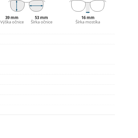
puzdra a jeho vyhotovenie sa môžu líšiť.
 čistenie a starostlivosť o okuliare. Niektoré
39 mm
53 mm
16 mm
lné vrecko.
Výška očnice
Šírka očnice
Šírka mostíka
ajte pokyny.