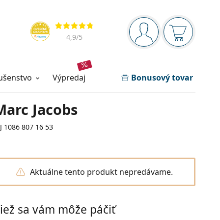
Navigačný panel
Hodnotenia
ste prihlásení
Nákupný ko
4,9
/5
lušenstvo
výpredaj
Bonusový tovar
Marc Jacobs
J 1086 807 16 53
Aktuálne tento produkt nepredávame.
iež sa vám môže páčiť