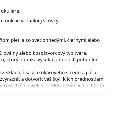
okuliare.
 funkcie virtuálnej skúšky.
ňom pleti a so svetlohnedými, čiernymi alebo
, oválny alebo kosoštvorcový typ tváre.
stu, ktorý ponúka vysokú odolnosť, pohodlné
, skladajú sa z okuliarového stredu a páru
razniť a dotvoriť váš štýl. K ich prednostiam
uliarových šošoviek a predovšetkým ich ochrana
všetky typy okuliarových šošoviek, vrátane tých
voriť stranice o viac ako 90° a umožňuje tak
 odolnejší proti zlomeniu a tiež si dlhší čas udrží