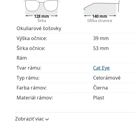
Okuliare dodávame s originálnym puzdrom. Farba 
Handrička, ktorá je súčasťou balenia, je ideálna na
128 mm
140 mm
modely môžu namiesto handričky obsahovať texti
Šírka
Dĺžka stranice
Okuliarové šošovky
Ide o zdravotnícku pomôcku. Pred použitím si prečít
Výška očnice:
39 mm
Šírka očnice:
53 mm
Rám
Tvar rámu:
Cat Eye
Typ rámu:
Celorámové
Farba rámov:
Čierna
Materiál rámov:
Plast
Veľkosť:
S
Šírka:
128 mm
Zobraziť viac
Dĺžka stranice:
140 mm