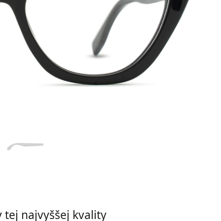
Dĺžka stranice
a
Šírka
Dĺžka
e
mostíka
stranice
16 mm
Šírka mostíka
tej najvyššej kvality