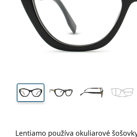
Šírka
Šírk
očnic
39 mm
53 mm
Výška očnice
Šírka očnice
Lentiamo používa okuliarové šošovky 