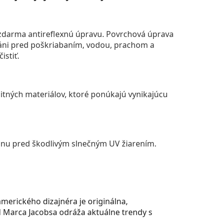
darma antireflexnú úpravu. Povrchová úprava
áni pred poškriabaním, vodou, prachom a
istiť.
itných materiálov, ktoré ponúkajú vynikajúcu
anu pred škodlivým slnečným UV žiarením.
merického dizajnéra je originálna,
od Marca Jacobsa odráža aktuálne trendy s