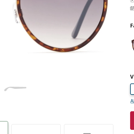
Dĺžka stranice
a
Šírka
Dĺžka
e
mostíka
stranice
F
21 mm
Šírka mostíka
Z
V
A