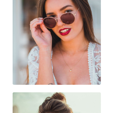
Farba rámov:
Hnedá
Materiál rámov:
Kov/Plast
Veľkosť:
M
Šírka:
137 mm
Dĺžka stranice:
140 mm
Šírka mostíka:
21 mm
Hmotnosť:
100 g
Nastaviteľné sedielka:
Áno
Príslušenstvo
Puzdro:
Áno
Čistiaca handrička:
Áno
Ostatné
Typ:
Dámske