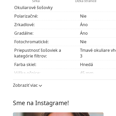
Šírka
Dĺžka stranice
Zrkadlová úprava
okuliarových šošoviek sa vyzna
Okuliarové šošovky
množstvo svetla, ktorý prechádza do oka. Táto s
vhodné vo veľmi svetlom alebo oslňujúcom prostre
Polarizačné:
Nie
lyžovaní. Zrkadlová povrchová úprava ponúka väčš
Zrkadlové:
Áno
môže ľahko skresliť vnímanie farieb.
Okuliare s UV 400 poskytujú 100 % ochranu pred 
Gradálne:
Áno
obsahujú slnečný filter kategórie 3 (priepustnosť 
Fotochromatické:
Nie
intenzívne slnečné žiarenie na pláži alebo v meste
Priepustnosť šošoviek a
Tmavé okuliare vho
Príslušenstvo
kategórie filtrov:
3
Okuliare dodávame s originálnym puzdrom. Farba 
Farba skiel:
Hnedá
Handrička, ktorá je súčasťou balenia, je ideálna na
modely môžu namiesto handričky obsahovať texti
Výška očnice:
45 mm
Preskúmajte celú ponuku
slnečných okuliarov
a obja
Šírka očnice:
51 mm
Zobraziť viac
Materiál skiel:
Plast
UV filter 400:
Áno
Sme na Instagrame!
Rám
Tvar rámu:
Okrúhle