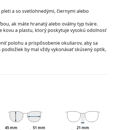
pleti a so svetlohnedými, čiernymi alebo
bou, ak máte hranatý alebo oválny typ tváre.
 kovu a plastu, ktorý poskytuje vysokú odolnosť
iť polohu a prispôsobenie okuliarov, aby sa
 podložiek by mal vždy vykonávať skúsený optik,
filtrujú odlesky a zaisťujú jasnejšie videnie.
ktorí trpia krátkozrakosťou.
rých zafarbenie sa smerom dole plynule mení z
časti umožňuje filtrovanie ostrého slnečného jasu
nú viditeľnosť. Táto úprava šošoviek poskytuje
d pre šoférov, ktorým dovoľuje jasnejšie videnie v
nenie zhora.
ú vyrobené z plastu, ktorého nespornými
sknutiu.
45 mm
51 mm
21 mm