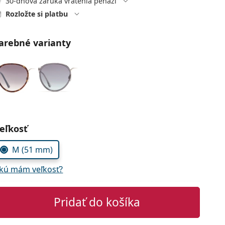
30-dňová záruka vrátenia peňazí
Rozložte si platbu
arebné varianty
voľte parametre
eľkosť
M (51 mm)
kú mám veľkosť?
Pridať do košíka