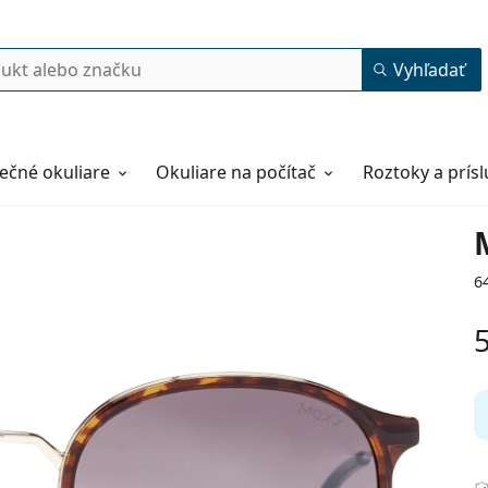
Vyhľadať
ečné okuliare
Okuliare na počítač
Roztoky a prís
6
51
21
140
140 mm