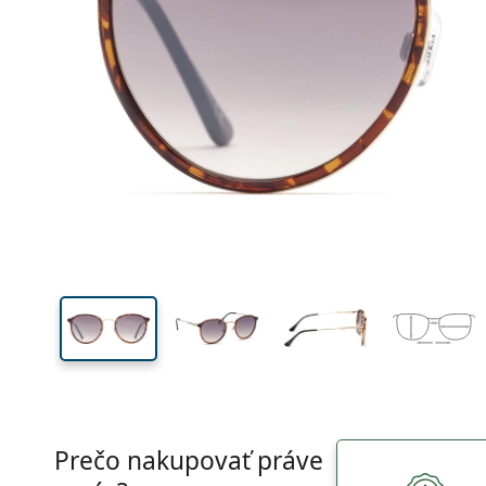
Šírka
Šírk
očnic
45 mm
51 mm
Výška očnice
Šírka očnice
Prečo nakupovať práve