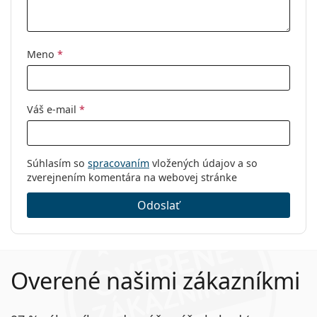
Značka:
Mexx
Kód:
Junior 5946 300 19 47
Meno
*
Váš e-mail
*
Súhlasím so
spracovaním
vložených údajov a so
zverejnením komentára na webovej stránke
Odoslať
Overené našimi zákazníkmi