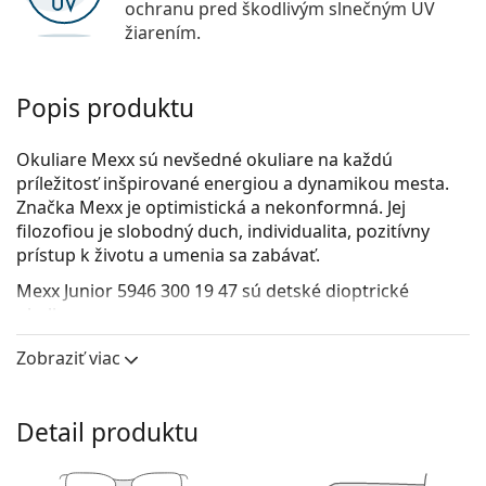
ochranu pred škodlivým slnečným UV
žiarením.
Popis produktu
Okuliare Mexx sú nevšedné okuliare na každú
príležitosť inšpirované energiou a dynamikou mesta.
Značka Mexx je optimistická a nekonformná. Jej
filozofiou je slobodný duch, individualita, pozitívny
prístup k životu a umenia sa zabávať.
Mexx Junior 5946 300 19 47
sú detské dioptrické
okuliare.
Okuliarové rámy
Zobraziť viac
Červená farba rámov skvele ladí s teplým odtieňom
pleti a s čiernymi, sivými, bielymi alebo
Detail produktu
tmavohnedými vlasmi.
Okrúhle rámy sú ideálnou voľbou, ak máte hranatý
alebo oválny typ tváre.