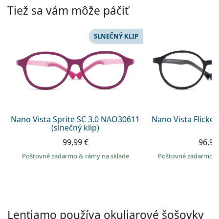
Persol
Tiež sa vám môže páčiť
Prada
SLNEČNÝ KLIP
Všetky značky
Nano Vista Sprite SC 3.0 NAO30611
Nano Vista Flicke
(slnečný klip)
99,99 €
96,99
Poštovné zadarmo
&
rámy na sklade
Poštovné zadarmo
Lentiamo používa okuliarové šošovky