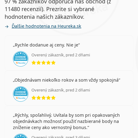
97 % zákazníkov odporúča náš obchod (z
11480 recenzií). Prezrite si vybrané
hodnotenia našich zákazníkov.
Ďalšie hodnotenia na Heureka.sk
Rychle dodanue aj ceny. Nie je
Overený zákazník, pred 2 dňami
hodnotenie 5 z 5
Objednávam niekoľko rokov a som vždy spokojná
Overený zákazník, pred 2 dňami
hodnotenie 5 z 5
Rýchly, spoľahlivý. Uvítala by som pri opakovaných
objednávkach možnosť použiť nazbierané body na
zníženie ceny ako vernostný bonus.
Overený zákazník, pred 3 dňami