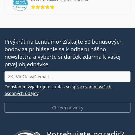
hodnotenie 5 z 5
Prvýkrát na Lentiamo? Získajte 50 bonusových
bodov za prihlásenie sa k odberu nášho
newslettra a vyberte si darček zdarma k vašej
prvej objednávke.
E-mail
Odoslaním vyjadrujete súhlas so
spracovaním vašich
osobných údajov
.
Chcem novinky
Potrebujete poradiť?
je offline