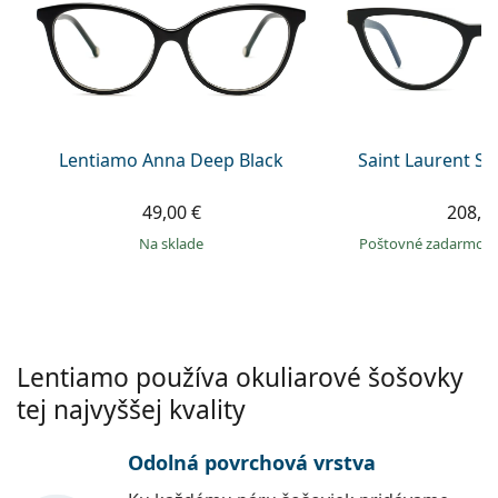
Persol
Prada
Všetky značky
Lentiamo Anna Deep Black
Saint Laurent S
49,00 €
208,9
na sklade
Poštovné zadarmo
Lentiamo používa okuliarové šošovky
tej najvyššej kvality
Odolná povrchová vrstva