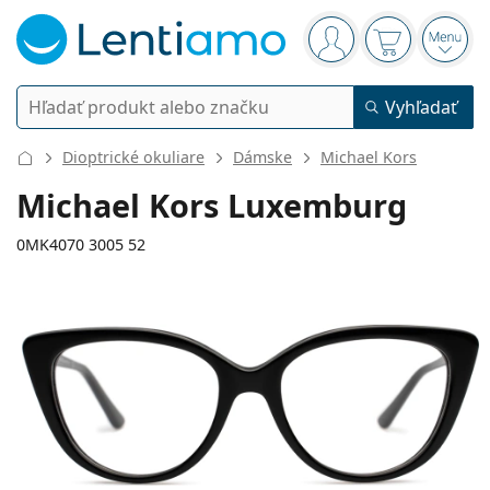
Navigačný panel
ste prihlásení
Nákupný koš
Otvor
Vyhľadávanie
Vyhľadať
Prihlásenie
Navigácia webu
Dioptrické okuliare
Dámske
Michael Kors
Kontaktné šošovky
Michael Kors Luxemburg
Doba nosenia
0MK4070 3005 52
Roztoky
Typ
Jednodenné
Podľa typu
Dioptrické okuliare
Značky
Sférické a asférické
Týždenné
Podľa objemu
Viacúčelové
Príslušenstvo
128 mm
140 mm
Acuvue
Tórické na astigmatizmus
2 týždenné
52
17
140
Typ
Akcie
Dámske
Pánske
Detské
Šírka
Dĺžka stranice
Slnečné okuliare
Výhodnejšie balenia
50 až 120 ml
Peroxidové
Rady a tipy
Roztoky
Biofinity
Multifokálne na presbyopiu
Mesačné
Použitie
Nové produkty
Šírka
Šírka
Dĺžka
Výhodné balenia po 2
225 až 500 ml
Bez konzervačných látok
Typ
Akcie
Dámske
Pánske
Detské
Všetky šošovky
Ako nakupovať šošovky online
očnice
mostíka
stranice
Okuliare na počítač
Očné kvapky
Dailies
Silikón-hydrogélové
Značky
Štvrťročné
Dioptrické okuliare
Limitovaná edícia
41 mm
52 mm
17 mm
Výhodné balenia po 3