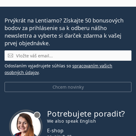
Prvýkrát na Lentiamo? Získajte 50 bonusových
bodov za prihlásenie sa k odberu nášho
newslettra a vyberte si darček zdarma k vašej
prvej objednávke.
E-mail
Odoslaním vyjadrujete súhlas so
spracovaním vašich
osobných údajov
.
Chcem novinky
Potrebujete poradiť?
je offline
We also speak English
E-shop