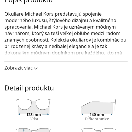
Okuliare Michael Kors predstavujú spojenie
moderného luxusu, štýlového dizajnu a kvalitného
spracovania. Michael Kors je uznávaným módnym
návrhárom, ktorý sa teší veľkej obľube medzi radom
známych osobností. Kolekcia okuliarov je kombináciou
prirodzenej krásy a nedbalej elegancie a je tak
dokonalým módnym doplnkom pre každého, kto má
rád výnimočné spojenie jedinečného štýlu, farieb a
kvalitných materiálov.
Zobraziť viac
Michael Kors Luxemburg 0MK4070 3499 52
sú dámske
dioptrické okuliare.
Detail produktu
Okuliarové rámy
Čierna farba rámov skvele ladí so studeným
odtieňom pleti a so svetlohnedými, čiernymi alebo
svetlými blond vlasmi.
128 mm
140 mm
Šírka
Dĺžka stranice
Rámy Cat Eye sú ideálnou voľbou, ak máte srdcový,
oválny alebo kosoštvorcový typ tváre.