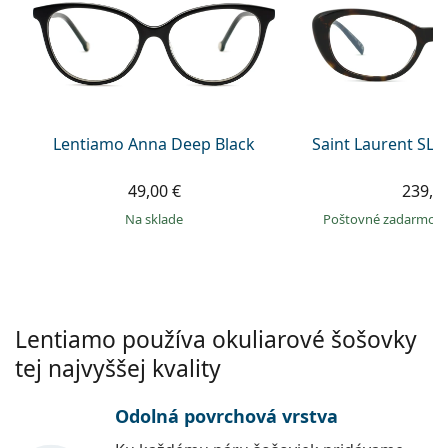
Persol
Prada
Všetky značky
Lentiamo Anna Deep Black
Saint Laurent SL 
49,00 €
239,9
na sklade
Poštovné zadarmo
Lentiamo používa okuliarové šošovky
tej najvyššej kvality
Odolná povrchová vrstva