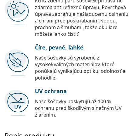
Ku každému páru šošoviek pridávame
zdarma antireflexnú úpravu. Povrchová
úprava zabraňuje nežiaducemu oslneniu
a chráni pred poškriabaním, vodou,
prachom a šmuhami, takže okuliare
môžete ľahko čistiť.
Číre, pevné, ľahké
Naše šošovky sú vyrobené z
vysokokvalitných materiálov, ktoré
ponúkajú vynikajúcu optiku, odolnosť a
pohodlie.
UV ochrana
Naše šošovky poskytujú až 100 %
ochranu pred škodlivým slnečným UV
žiarením.
Popis produktu