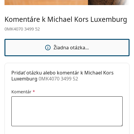
Ide o zdravotnícku pomôcku. Pred použitím si
Hmotnosť:
100 g
prečítajte pokyny.
Komentáre k Michael Kors Luxemburg
Nastaviteľné
Nie
sedielka:
0MK4070 3499 52
Príslušenstvo
Puzdro:
Áno
Žiadna otázka...
Čistiaca
Áno
handrička:
Ostatné
Pridať otázku alebo komentár k Michael Kors
Luxemburg
0MK4070 3499 52
Typ:
Dámske
Kategória:
Dioptrické okuliare
Komentár
*
Značka:
Michael Kors
Kód:
0MK4070 3499 52