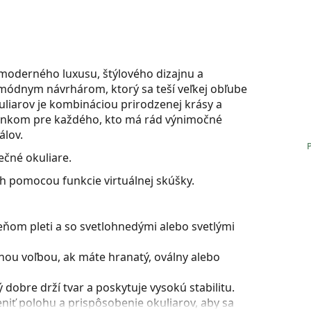
 moderného luxusu, štýlového dizajnu a
módnym návrhárom, ktorý sa teší veľkej obľube
liarov je kombináciou prirodzenej krásy a
lnkom pre každého, kto má rád výnimočné
álov.
čné okuliare.
ch pomocou funkcie virtuálnej skúšky.
eňom pleti a so svetlohnedými alebo svetlými
nou voľbou, ak máte hranatý, oválny alebo
dobre drží tvar a poskytuje vysokú stabilitu.
iť polohu a prispôsobenie okuliarov, aby sa