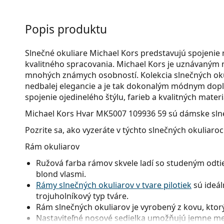
Popis produktu
Slnečné okuliare Michael Kors predstavujú spojenie
kvalitného spracovania. Michael Kors je uznávaným 
mnohých známych osobností. Kolekcia slnečných oku
nedbalej elegancie a je tak dokonalým módnym dop
spojenie ojedinelého štýlu, farieb a kvalitných materi
Michael Kors Hvar MK5007 109936 59
sú dámske slne
Pozrite sa, ako vyzeráte v týchto slnečných okuliaro
Rám okuliarov
Ružová farba rámov skvele ladí so studeným odti
blond vlasmi.
Rámy slnečných okuliarov v tvare pilotiek
sú ideál
trojuholníkový typ tváre.
Rám slnečných okuliarov je vyrobený z kovu, ktorý 
Nastaviteľné nosové sedielka umožňujú jemne men