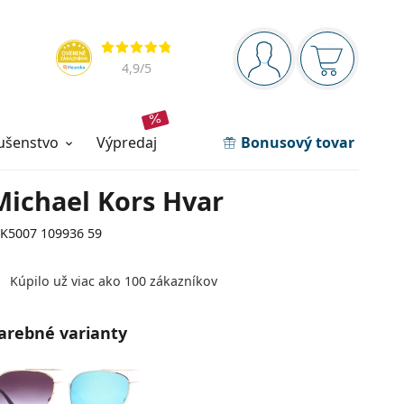
Navigačný panel
Hodnotenia
ste prihlásení
Nákupný ko
4,9
/5
lušenstvo
výpredaj
Bonusový tovar
Michael Kors Hvar
K5007 109936 59
Kúpilo už viac ako 100 zákazníkov
arebné varianty