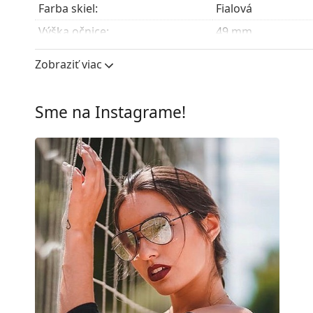
modely môžu namiesto handričky obsahovať texti
Farba skiel:
Fialová
Preskúmajte celú ponuku
slnečných okuliarov
a obja
Výška očnice:
49 mm
Šírka očnice:
59 mm
Zobraziť viac
Materiál skiel:
Plast
UV filter 400:
Áno
Sme na Instagrame!
Rám
Tvar rámu:
Pilotské
Farba rámov:
Ružová
Materiál rámov:
Kov
Veľkosť:
M
Šírka:
134 mm
Dĺžka stranice:
135 mm
Šírka mostíka:
14 mm
Hmotnosť:
100 g