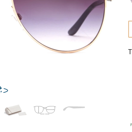
Dĺžka stranice
a
Šírka
Dĺžka
e
mostíka
stranice
14 mm
Šírka mostíka
T