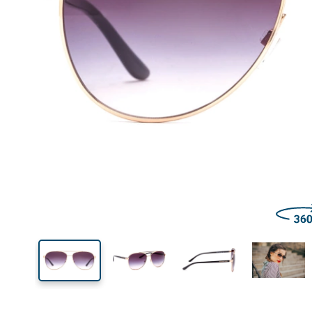
Šírka
Šírk
očnic
49 mm
59 mm
Výška očnice
Šírka očnice