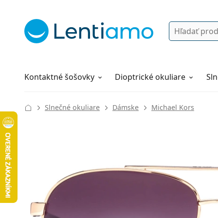
Vyhľadávanie
Prihlásenie
Navigácia webu
Roztoky
Všetko o nákupe
Kontaktné šošovky
Dioptrické okuliare
Sln
Slnečné okuliare
Dámske
Michael Kors
134 mm