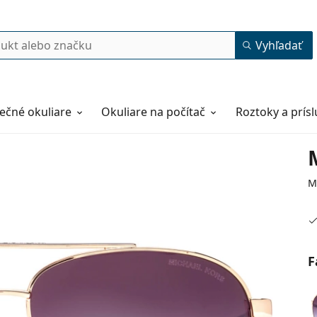
Vyhľadať
ečné okuliare
Okuliare na počítač
Roztoky a prís
M
F
59
14
135
135 mm