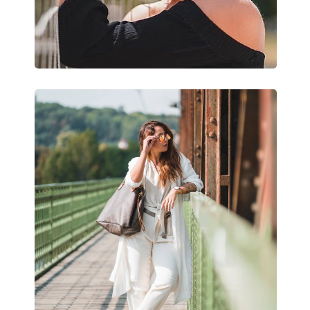
Nastaviteľné sedielka:
Áno
Príslušenstvo
Puzdro:
Áno
Čistiaca handrička:
Áno
Ostatné
Typ:
Dámske
Kategória:
Slnečné okuliare
Značka:
Michael Kors
Použitie:
Móda
Kód:
MK5007 109936 5
Dostupné s dioptrickými
Nie
šošovkami: