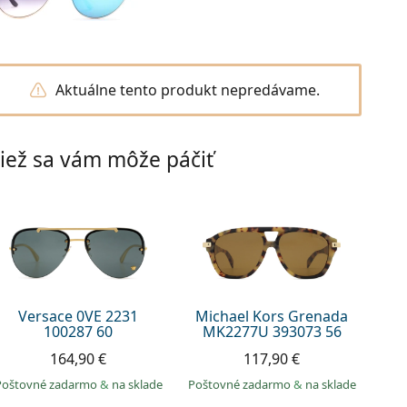
Aktuálne tento produkt nepredávame.
iež sa vám môže páčiť
Versace 0VE 2231
Michael Kors Grenada
100287 60
MK2277U 393073 56
164,90 €
117,90 €
Poštovné zadarmo
&
na sklade
Poštovné zadarmo
&
na sklade