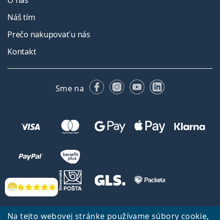
O nás
Náš tím
Prečo nakupovať u nás
Kontakt
Facebooku
Instagrame
YouTube
LinkedIn
Sme na
Hodnotenia
Späť na Úvodnu stránku
Prejsť hore
Na tejto webovej stránke používame súbory cookie,