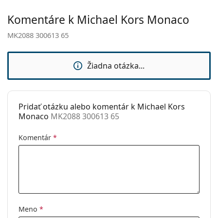
Kategória:
Slnečné okuliare
Komentáre k Michael Kors Monaco
Značka:
Michael Kors
MK2088 300613 65
Použitie:
Móda
Kód:
MK2088 300613 65
Žiadna otázka...
Pridať otázku alebo komentár k Michael Kors
Monaco
MK2088 300613 65
Komentár
*
Meno
*