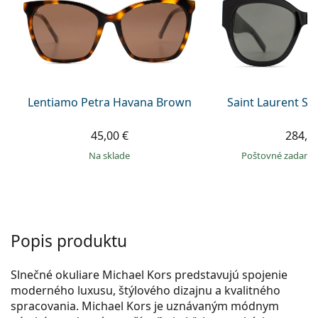
Persol
Prada
Všetky značky
Lentiamo Petra Havana Brown
Saint Laurent SL
45,00 €
284,9
na sklade
Poštovné zadar
Popis produktu
Slnečné okuliare Michael Kors predstavujú spojenie
moderného luxusu, štýlového dizajnu a kvalitného
spracovania. Michael Kors je uznávaným módnym