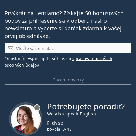
Prvýkrát na Lentiamo? Získajte 50 bonusových
bodov za prihlásenie sa k odberu nášho
newslettra a vyberte si darček zdarma k vašej
prvej objednávke.
E-mail
Odoslaním vyjadrujete súhlas so
spracovaním vašich
osobných údajov
.
Chcem novinky
Potrebujete poradiť?
je offline
We also speak English
E-shop
po–pia: 8–18