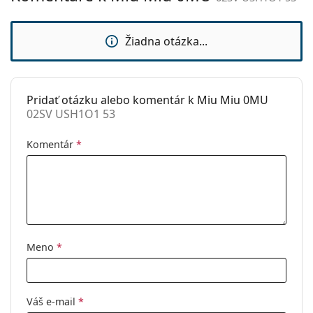
sedielka:
Príslušenstvo
Žiadna otázka...
Puzdro:
Áno
Čistiaca
Áno
handrička:
Pridať otázku alebo komentár k Miu Miu 0MU
02SV USH1O1 53
Ostatné
Typ:
Dámske
Komentár
*
Kategória:
Dioptrické okuliare
Značka:
Miu Miu
Kód:
02SV USH1O1 53
Meno
*
Váš e-mail
*