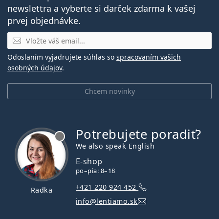
newslettra a vyberte si darček zdarma k vašej
prvej objednávke.
E-mail
Odoslaním vyjadrujete súhlas so
spracovaním vašich
osobných údajov
.
Chcem novinky
Potrebujete poradiť?
je offline
We also speak English
E-shop
po–pia: 8–18
+421 220 924 452
Radka
info@lentiamo.sk