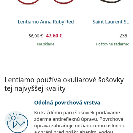
Persol
Prada
Lentiamo Anna Ruby Red
Saint Laurent SL 
Všetky značky
47,60 €
239,9
56,00 €
na sklade
Poštovné zadarmo
Lentiamo používa okuliarové šošovky
tej najvyššej kvality
Odolná povrchová vrstva
Ku každému páru šošoviek pridávame
zdarma antireflexnú úpravu. Povrchová
úprava zabraňuje nežiaducemu oslneniu
a chráni pred poškriabaním, vodou,