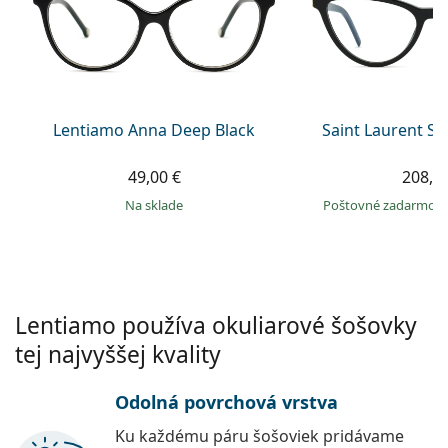
Persol
Prada
Všetky značky
Lentiamo Anna Deep Black
Saint Laurent S
49,00 €
208,9
na sklade
Poštovné zadarmo
Lentiamo používa okuliarové šošovky
tej najvyššej kvality
Odolná povrchová vrstva
Ku každému páru šošoviek pridávame