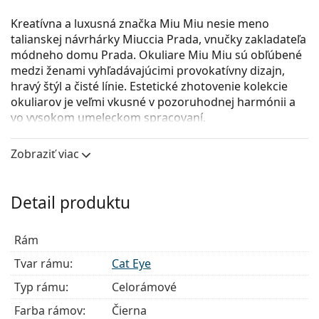
Kreatívna a luxusná značka Miu Miu nesie meno
talianskej návrhárky Miuccia Prada, vnučky zakladateľa
módneho domu Prada. Okuliare Miu Miu sú obľúbené
medzi ženami vyhľadávajúcimi provokatívny dizajn,
hravý štýl a čisté línie. Estetické zhotovenie kolekcie
okuliarov je veľmi vkusné v pozoruhodnej harmónii a
vo vysokom umeleckom spracovaní.
Miu Miu 0MU 04SV 06E1O1
sú dámske dioptrické
Zobraziť viac
okuliare.
Okuliarové rámy
Detail produktu
Čierna farba rámov skvele ladí so studeným
odtieňom pleti a so svetlohnedými, čiernymi alebo
svetlými blond vlasmi.
Rám
Rámy Cat Eye sú ideálnou voľbou, ak máte srdcový,
Tvar rámu:
Cat Eye
oválny alebo kosoštvorcový typ tváre.
Rám okuliarov je vyrobený z veľmi kvalitného plastu,
Typ rámu:
Celorámové
ktorý ponúka vysokú odolnosť, pohodlné nosenie a
Farba rámov:
Čierna
výnimočný vzhľad.