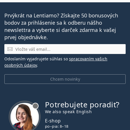
Prvýkrát na Lentiamo? Získajte 50 bonusových
bodov za prihlásenie sa k odberu nášho
newslettra a vyberte si darček zdarma k vašej
prvej objednávke.
E-mail
Odoslaním vyjadrujete súhlas so
spracovaním vašich
osobných údajov
.
Chcem novinky
Potrebujete poradiť?
je offline
We also speak English
E-shop
po–pia: 8–18