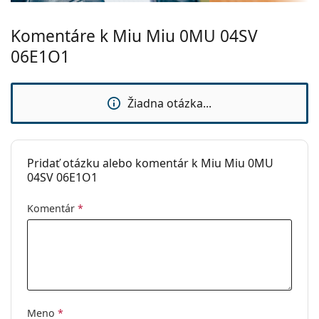
Komentáre k Miu Miu 0MU 04SV
06E1O1
Žiadna otázka...
Pridať otázku alebo komentár k Miu Miu 0MU
04SV 06E1O1
Komentár
*
Meno
*