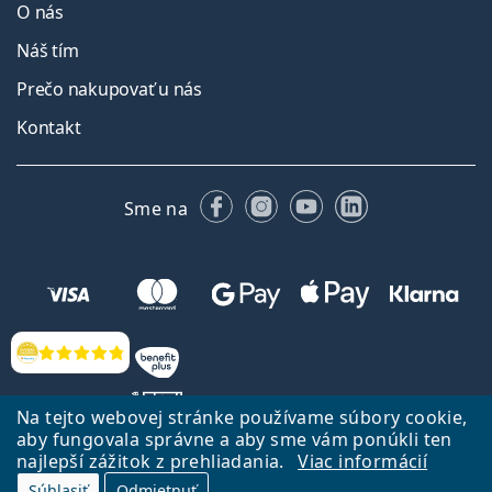
O nás
Náš tím
Prečo nakupovať u nás
Kontakt
Facebooku
Instagrame
YouTube
LinkedIn
Sme na
Hodnotenia
Na tejto webovej stránke používame súbory cookie,
aby fungovala správne a aby sme vám ponúkli ten
najlepší zážitok z prehliadania.
Viac informácií
Späť na Úvodnu stránku
Prejsť hore
Súhlasiť
Odmietnuť