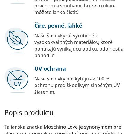
prachom a šmuhami, takže okuliare
môžete ľahko čistiť.
Číre, pevné, ľahké
Naše šošovky sú vyrobené z
vysokokvalitných materiálov, ktoré
ponúkajú vynikajúcu optiku, odolnosť a
pohodlie.
UV ochrana
Naše šošovky poskytujú až 100 %
ochranu pred škodlivým slnečným UV
žiarením.
Popis produktu
Talianska značka Moschino Love je synonymom pre
eleganciu, originalitu a nevšedný prístup k móde. To,