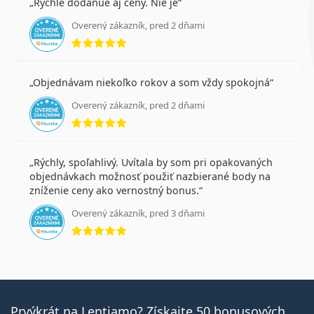
Rychle dodanue aj ceny. Nie je
Overený zákazník, pred 2 dňami
hodnotenie 5 z 5
Objednávam niekoľko rokov a som vždy spokojná
Overený zákazník, pred 2 dňami
hodnotenie 5 z 5
Rýchly, spoľahlivý. Uvítala by som pri opakovaných
objednávkach možnosť použiť nazbierané body na
zníženie ceny ako vernostný bonus.
Overený zákazník, pred 3 dňami
hodnotenie 5 z 5
Prvýkrát na Lentiamo? Získajte 50 bonusových