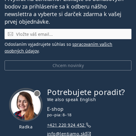
bodov za prihlásenie sa k odberu nášho
newslettra a vyberte si darček zdarma k vašej
prvej objednávke.
E-mail
Odoslaním vyjadrujete súhlas so
spracovaním vašich
osobných údajov
.
Chcem novinky
Potrebujete poradiť?
je offline
We also speak English
E-shop
po–pia: 8–18
+421 220 924 452
Radka
info@lentiamo.sk