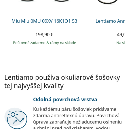
Persol
Prada
Miu Miu 0MU 09XV 16K1O1 53
Lentiamo Anna
Všetky značky
198,90 €
49,00
Poštovné zadarmo
&
rámy na sklade
na skl
Lentiamo používa okuliarové šošovky
tej najvyššej kvality
Odolná povrchová vrstva
Ku každému páru šošoviek pridávame
zdarma antireflexnú úpravu. Povrchová
úprava zabraňuje nežiaducemu oslneniu
a chráni pred poškriabaním, vodou,