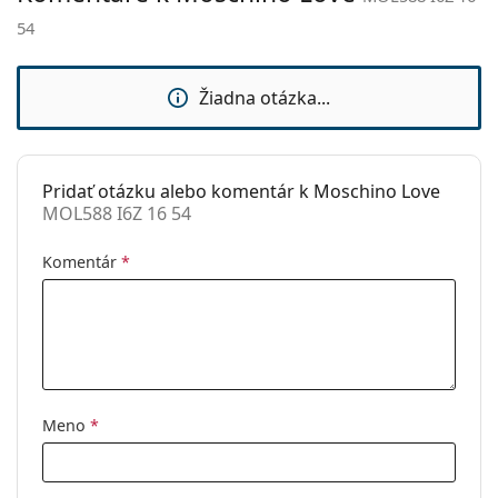
prečítajte pokyny.
sedielka:
54
Flexi pánt:
Áno
Slnečný klip:
Nie
Žiadna otázka...
Príslušenstvo
Puzdro:
Áno
Pridať otázku alebo komentár k Moschino Love
Čistiaca
Áno
MOL588 I6Z 16 54
handrička:
Ostatné
Komentár
*
Typ:
Dámske
Kategória:
Dioptrické okuliare
Značka:
Moschino Love
Kód:
MOL588 I6Z 16 54
Meno
*