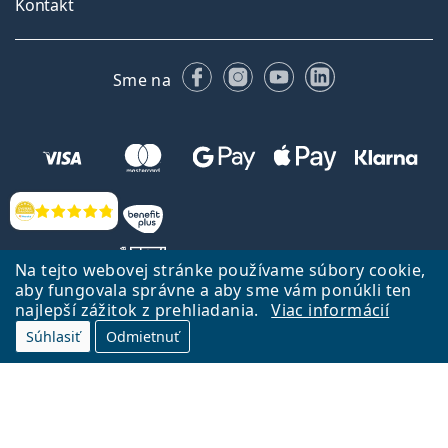
Kontakt
Facebooku
Instagrame
YouTube
LinkedIn
Sme na
Hodnotenia
Na tejto webovej stránke používame súbory cookie,
aby fungovala správne a aby sme vám ponúkli ten
najlepší zážitok z prehliadania.
Viac informácií
Späť na Úvodnu stránku
Prejsť hore
Súhlasiť
Odmietnuť
Lentiamo.sk vlastní a prevádzkuje spoločnosť Lentiamo s.r.o., Česká
republika
Sme tu pre Vás už 18 rokov.