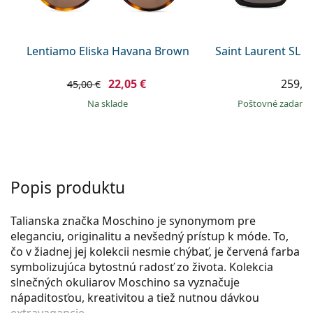
Persol
Prada
Lentiamo Eliska Havana Brown
Saint Laurent SL 
Všetky značky
22,05 €
259,9
45,00 €
na sklade
Poštovné zadar
Popis produktu
Talianska značka Moschino je synonymom pre
eleganciu, originalitu a nevšedný prístup k móde. To,
čo v žiadnej jej kolekcii nesmie chýbať, je červená farba
symbolizujúca bytostnú radosť zo života. Kolekcia
slnečných okuliarov Moschino sa vyznačuje
nápaditosťou, kreativitou a tiež nutnou dávkou