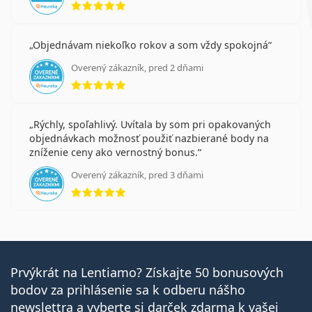
Objednávam niekoľko rokov a som vždy spokojná
Overený zákazník, pred 2 dňami
hodnotenie 5 z 5
Rýchly, spoľahlivý. Uvítala by som pri opakovaných
objednávkach možnosť použiť nazbierané body na
zníženie ceny ako vernostný bonus.
Overený zákazník, pred 3 dňami
hodnotenie 5 z 5
Prvýkrát na Lentiamo? Získajte 50 bonusových
bodov za prihlásenie sa k odberu nášho
newslettra a vyberte si darček zdarma k vašej