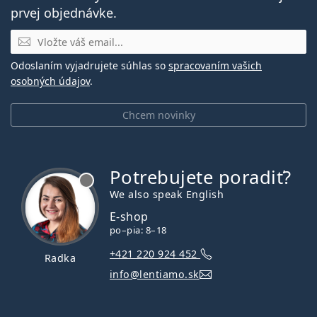
prvej objednávke.
E-mail
Odoslaním vyjadrujete súhlas so
spracovaním vašich
osobných údajov
.
Chcem novinky
Potrebujete poradiť?
je offline
We also speak English
E-shop
po–pia: 8–18
+421 220 924 452
Radka
info@lentiamo.sk