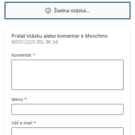
Značka:
Moschino
Žiadna otázka...
Použitie:
Móda
Kód:
MOS122/S 05L 9K 54
Pridať otázku alebo komentár k Moschino
MOS122/S 05L 9K 54
Komentár
*
Meno
*
Váš e-mail
*