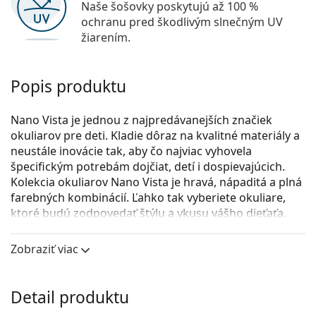
Naše šošovky poskytujú až 100 %
ochranu pred škodlivým slnečným UV
žiarením.
Popis produktu
Nano Vista je jednou z najpredávanejších značiek
okuliarov pre deti. Kladie dôraz na kvalitné materiály a
neustále inovácie tak, aby čo najviac vyhovela
špecifickým potrebám dojčiat, detí i dospievajúcich.
Kolekcia okuliarov Nano Vista je hravá, nápaditá a plná
farebných kombinácií. Ľahko tak vyberiete okuliare,
ktoré budú zodpovedať štýlu a vkusu vášho dieťaťa.
Model okuliarov Flicker 3.0 disponuje dvoma
Zobraziť viac
nastaviteľnými textilnými remienkami, ktoré pomôžu
eliminovať riziko straty okuliarov a zaistia lepšie
upevnenie na hlave pri rozličných detských aktivitách.
Detail produktu
Nano Vista Flicker 3.0 NAO31805
sú detské dioptrické