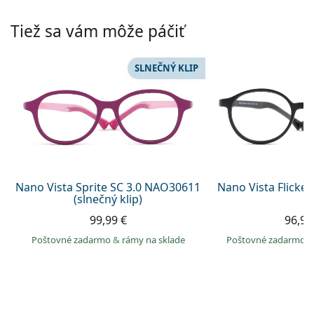
Persol
Tiež sa vám môže páčiť
Prada
Všetky značky
SLNEČNÝ KLIP
Nano Vista Sprite SC 3.0 NAO30611
Nano Vista Flicke
(slnečný klip)
99,99 €
96,99
Poštovné zadarmo
&
rámy na sklade
Poštovné zadarmo