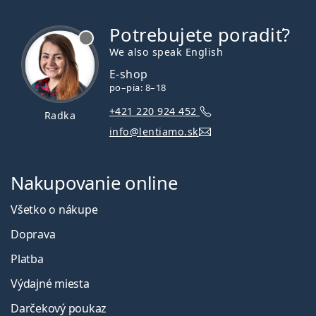
Potrebujete poradiť?
je offline
We also speak English
E-shop
po–pia: 8–18
+421 220 924 452
Radka
info@lentiamo.sk
Nakupovanie online
Všetko o nákupe
Doprava
Platba
Výdajné miesta
Darčekový poukaz