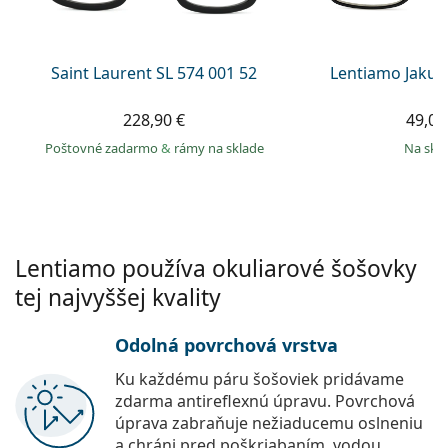
Persol
Prada
Saint Laurent SL 574 001 52
Lentiamo Jakub
Všetky značky
228,90 €
49,00
Poštovné zadarmo
&
rámy na sklade
na skl
Lentiamo používa okuliarové šošovky
tej najvyššej kvality
Odolná povrchová vrstva
Ku každému páru šošoviek pridávame
zdarma antireflexnú úpravu. Povrchová
úprava zabraňuje nežiaducemu oslneniu
a chráni pred poškriabaním, vodou,