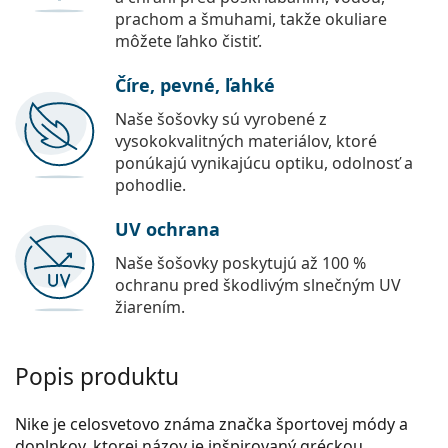
prachom a šmuhami, takže okuliare
môžete ľahko čistiť.
Číre, pevné, ľahké
Naše šošovky sú vyrobené z
vysokokvalitných materiálov, ktoré
ponúkajú vynikajúcu optiku, odolnosť a
pohodlie.
UV ochrana
Naše šošovky poskytujú až 100 %
ochranu pred škodlivým slnečným UV
žiarením.
Popis produktu
Nike je celosvetovo známa značka športovej módy a
doplnkov, ktorej názov je inšpirovaný gréckou