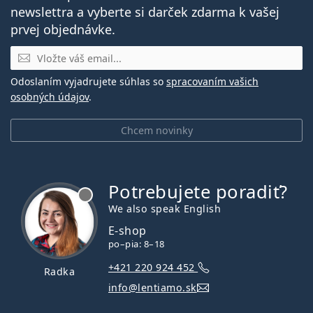
newslettra a vyberte si darček zdarma k vašej
prvej objednávke.
E-mail
Odoslaním vyjadrujete súhlas so
spracovaním vašich
osobných údajov
.
Chcem novinky
Potrebujete poradiť?
je offline
We also speak English
E-shop
po–pia: 8–18
+421 220 924 452
Radka
info@lentiamo.sk