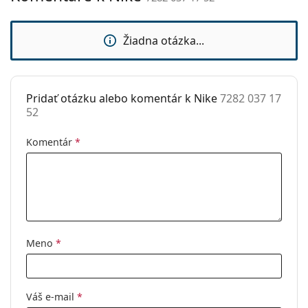
sedielka:
Flexi pánt:
Áno
Žiadna otázka...
Príslušenstvo
Puzdro:
Áno
Pridať otázku alebo komentár k Nike
7282 037 17
Čistiaca
Nie
52
handrička:
Ostatné
Komentár
*
Typ:
Unisex
Kategória:
Dioptrické okuliare
Značka:
Nike
Kód:
7282 037 17 52
Meno
*
Váš e-mail
*