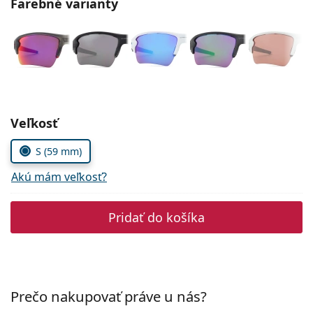
Farebné varianty
Persol
Prada
Všetky značky
Zvoľte parametre
Veľkosť
S (59 mm)
Akú mám veľkosť?
Pridať do košíka
Prečo nakupovať práve u nás?