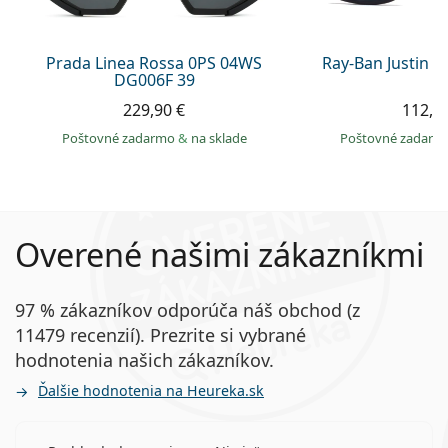
Prada Linea Rossa 0PS 04WS
Ray-Ban Justin 
DG006F 39
229,90 €
112,9
Poštovné zadarmo
&
na sklade
Poštovné zadar
Overené našimi zákazníkmi
97 % zákazníkov odporúča náš obchod (z
11479 recenzií). Prezrite si vybrané
hodnotenia našich zákazníkov.
Ďalšie hodnotenia na Heureka.sk