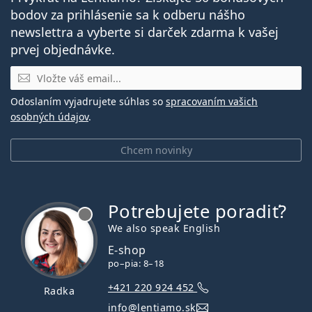
bodov za prihlásenie sa k odberu nášho
newslettra a vyberte si darček zdarma k vašej
prvej objednávke.
E-mail
Odoslaním vyjadrujete súhlas so
spracovaním vašich
osobných údajov
.
Chcem novinky
Potrebujete poradiť?
je offline
We also speak English
E-shop
po–pia: 8–18
+421 220 924 452
Radka
info@lentiamo.sk