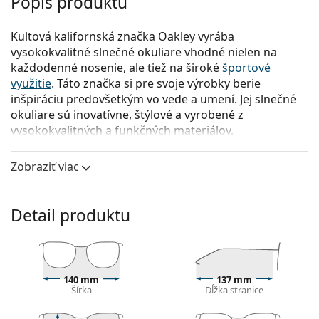
Popis produktu
Kultová kalifornská značka Oakley vyrába
vysokokvalitné slnečné okuliare vhodné nielen na
každodenné nosenie, ale tiež na široké
športové
využitie
. Táto značka si pre svoje výrobky berie
inšpiráciu predovšetkým vo vede a umení. Jej slnečné
okuliare sú inovatívne, štýlové a vyrobené z
vysokokvalitných a funkčných materiálov.
Oakley Holbrook XL OO 9417 16 59
sú pánske slnečné
Zobraziť viac
okuliare.
Pozrite sa, ako vyzeráte v týchto slnečných okuliaroch
pomocou funkcie virtuálnej skúšky.
Detail produktu
Rám okuliarov
Čierna farba rámov skvele ladí so studeným
odtieňom pleti a so svetlohnedými, čiernymi alebo
140 mm
137 mm
svetlými blond vlasmi.
Šírka
Dĺžka stranice
Štvorcové rámy slnečných okuliarov
sú ideálnou
voľbou, ak máte okrúhly, oválny alebo