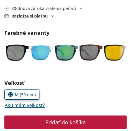
Gucci
Všetky roztoky
je onli
Všetky značky
30-dňová záruka vrátenia peňazí
Persol
Rozložte si platbu
Prada
Farebné varianty
Všetky značky
Zvoľte parametre
Veľkosť
M (59 mm)
Akú mám veľkosť?
Pridať do košíka