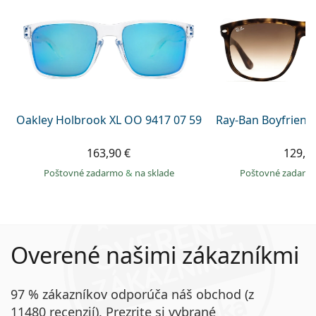
Oakley Holbrook XL OO 9417 07 59
Ray-Ban Boyfriend
163,90 €
129,9
Poštovné zadarmo
&
na sklade
Poštovné zadar
Overené našimi zákazníkmi
97 % zákazníkov odporúča náš obchod (z
11480 recenzií). Prezrite si vybrané