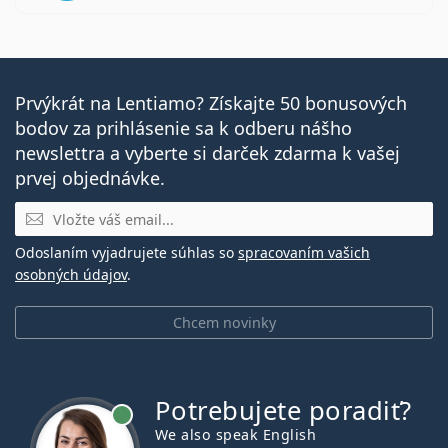
Prvýkrát na Lentiamo? Získajte 50 bonusových
bodov za prihlásenie sa k odberu nášho
newslettra a vyberte si darček zdarma k vašej
prvej objednávke.
E-mail
Odoslaním vyjadrujete súhlas so
spracovaním vašich
osobných údajov
.
Chcem novinky
Potrebujete poradiť?
je online
We also speak English