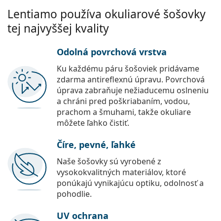
Lentiamo používa okuliarové šošovky
tej najvyššej kvality
Odolná povrchová vrstva
Ku každému páru šošoviek pridávame
zdarma antireflexnú úpravu. Povrchová
úprava zabraňuje nežiaducemu oslneniu
a chráni pred poškriabaním, vodou,
prachom a šmuhami, takže okuliare
môžete ľahko čistiť.
Číre, pevné, ľahké
Naše šošovky sú vyrobené z
vysokokvalitných materiálov, ktoré
ponúkajú vynikajúcu optiku, odolnosť a
pohodlie.
UV ochrana