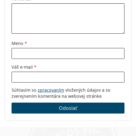
Typ:
Pánske
Kategória:
Dioptrické okuliare
Značka:
Oakley
Kód:
0OX8139 813904 50
Meno
*
Váš e-mail
*
Súhlasím so
spracovaním
vložených údajov a so
zverejnením komentára na webovej stránke
Odoslať