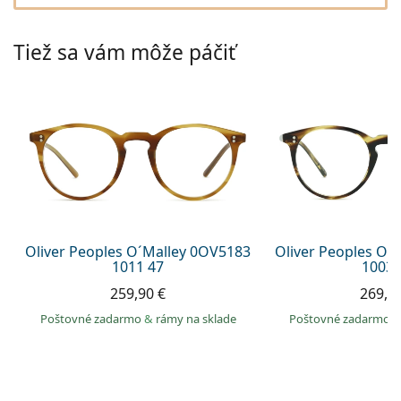
Persol
Prada
Tiež sa vám môže páčiť
Všetky značky
Oliver Peoples O´Malley 0OV5183
Oliver Peoples O´
1011 47
1003 
259,90 €
269,9
Poštovné zadarmo
&
rámy na sklade
Poštovné zadarmo