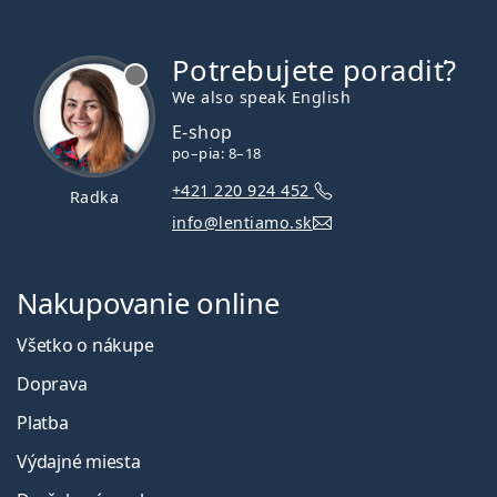
Potrebujete poradiť?
je offline
We also speak English
E-shop
po–pia: 8–18
+421 220 924 452
Radka
info@lentiamo.sk
Nakupovanie online
Všetko o nákupe
Doprava
Platba
Výdajné miesta