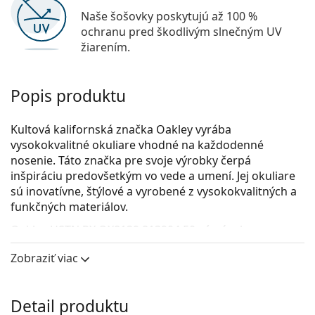
Naše šošovky poskytujú až 100 %
ochranu pred škodlivým slnečným UV
žiarením.
Popis produktu
Kultová kalifornská značka Oakley vyrába
vysokokvalitné okuliare vhodné na každodenné
nosenie. Táto značka pre svoje výrobky čerpá
inšpiráciu predovšetkým vo vede a umení. Jej okuliare
sú inovatívne, štýlové a vyrobené z vysokokvalitných a
funkčných materiálov.
Oakley HSTN RX OX8139 813904 50
sú pánske
dioptrické okuliare.
Zobraziť viac
Pozrite sa, ako vyzeráte v týchto okuliaroch pomocou
funkcie virtuálnej skúšky.
Detail produktu
Okuliarové rámy