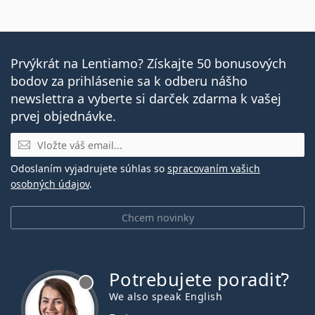
Prvýkrát na Lentiamo? Získajte 50 bonusových
bodov za prihlásenie sa k odberu nášho
newslettra a vyberte si darček zdarma k vašej
prvej objednávke.
E-mail
Odoslaním vyjadrujete súhlas so
spracovaním vašich
osobných údajov
.
Chcem novinky
Potrebujete poradiť?
je offline
We also speak English