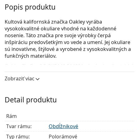
Popis produktu
Kultová kalifornská značka Oakley vyrába
vysokokvalitné okuliare vhodné na každodenné
nosenie. Táto značka pre svoje výrobky čerpá
inšpiráciu predovšetkým vo vede a umení. Jej okuliare
sú inovatívne, štýlové a vyrobené z vysokokvalitných a
funkčných materiálov.
Oakley Tie Bar 0.5 OX5140 514001
sú pánske dioptrické
okuliare.
Zobraziť viac
Pozrite sa, ako vyzeráte v týchto okuliaroch pomocou
funkcie virtuálnej skúšky.
Detail produktu
Okuliarové rámy
Čierna farba rámov skvele ladí so studeným
Rám
odtieňom pleti a so svetlohnedými, čiernymi alebo
svetlými blond vlasmi.
Tvar rámu:
Obdĺžnikové
Obdĺžnikové rámy sú ideálnou voľbou, ak máte
Typ rámu:
Polorámové
oválny alebo okrúhly typ tváre.