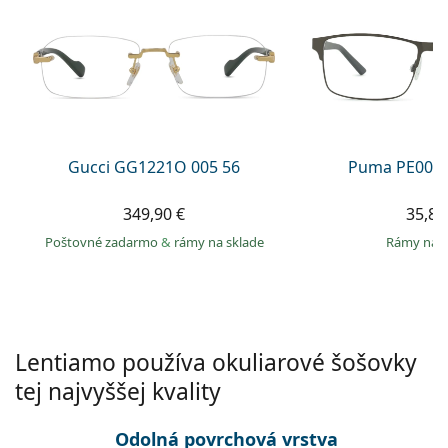
Persol
Prada
Všetky značky
Gucci GG1221O 005 56
Puma PE0027
349,90 €
35,89
Poštovné zadarmo
&
rámy na sklade
rámy na 
Lentiamo používa okuliarové šošovky
tej najvyššej kvality
Odolná povrchová vrstva