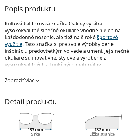
Popis produktu
Kultová kalifornská značka Oakley vyrába
vysokokvalitné slnečné okuliare vhodné nielen na
každodenné nosenie, ale tiež na široké
športové
využitie
. Táto značka si pre svoje výrobky berie
inšpiráciu predovšetkým vo vede a umení. Jej slnečné
okuliare sú inovatívne, štýlové a vyrobené z
vysokokvalitných a funkčných materiálov.
Oakley Twoface OO 9189 918945 60
sú pánske slnečné
Zobraziť viac
okuliare.
Pozrite sa, ako vyzeráte v týchto slnečných okuliaroch
pomocou funkcie virtuálnej skúšky.
Detail produktu
Rám okuliarov
Čierna farba rámov skvele ladí so studeným
odtieňom pleti a so svetlohnedými, čiernymi alebo
133 mm
137 mm
svetlými blond vlasmi.
Šírka
Dĺžka stranice