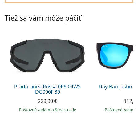
Persol
Prada
Tiež sa vám môže páčiť
Všetky značky
Prada Linea Rossa 0PS 04WS
Ray-Ban Justin 
DG006F 39
229,90 €
112,9
Poštovné zadarmo
&
na sklade
Poštovné zadar