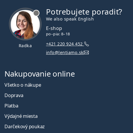
Potrebujete poradiť?
je offline
We also speak English
E-shop
po–pia: 8–18
+421 220 924 452
Radka
info@lentiamo.sk
Nakupovanie online
Všetko o nákupe
Doprava
Platba
Výdajné miesta
Darčekový poukaz