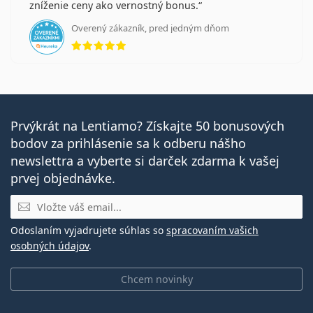
zníženie ceny ako vernostný bonus.
Overený zákazník, pred jedným dňom
hodnotenie 5 z 5
Prvýkrát na Lentiamo? Získajte 50 bonusových
bodov za prihlásenie sa k odberu nášho
newslettra a vyberte si darček zdarma k vašej
prvej objednávke.
E-mail
Odoslaním vyjadrujete súhlas so
spracovaním vašich
osobných údajov
.
Chcem novinky