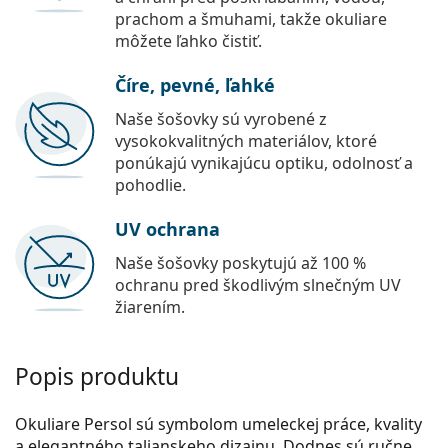
prachom a šmuhami, takže okuliare
môžete ľahko čistiť.
Číre, pevné, ľahké
Naše šošovky sú vyrobené z
vysokokvalitných materiálov, ktoré
ponúkajú vynikajúcu optiku, odolnosť a
pohodlie.
UV ochrana
Naše šošovky poskytujú až 100 %
ochranu pred škodlivým slnečným UV
žiarením.
Popis produktu
Okuliare Persol sú symbolom umeleckej práce, kvality
a elegantného talianskeho dizajnu. Dodnes sú ručne