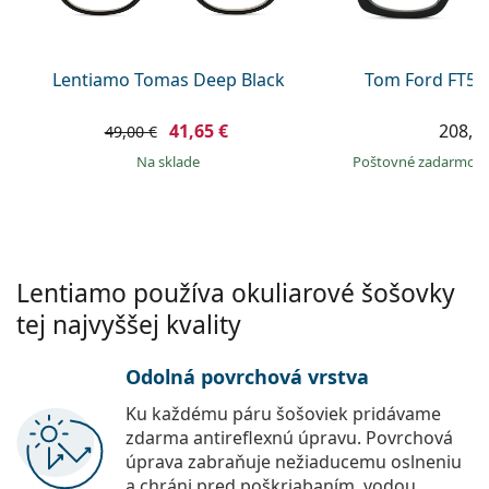
Persol
Prada
Lentiamo Tomas Deep Black
Tom Ford FT56
Všetky značky
41,65 €
208,9
49,00 €
na sklade
Poštovné zadarmo
Lentiamo používa okuliarové šošovky
tej najvyššej kvality
Odolná povrchová vrstva
Ku každému páru šošoviek pridávame
zdarma antireflexnú úpravu. Povrchová
úprava zabraňuje nežiaducemu oslneniu
a chráni pred poškriabaním, vodou,