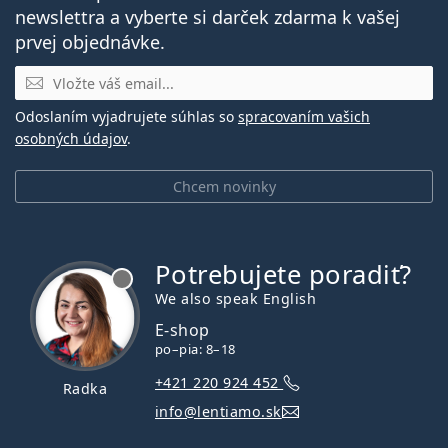
newslettra a vyberte si darček zdarma k vašej
prvej objednávke.
E-mail
Odoslaním vyjadrujete súhlas so
spracovaním vašich
osobných údajov
.
Chcem novinky
Potrebujete poradiť?
je offline
We also speak English
E-shop
po–pia: 8–18
+421 220 924 452
Radka
info@lentiamo.sk