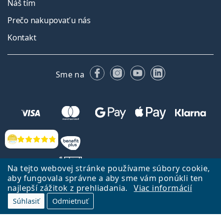
Náš tím
Prečo nakupovať u nás
Kontakt
Facebooku
Instagrame
YouTube
LinkedIn
Sme na
Hodnotenia
Na tejto webovej stránke používame súbory cookie,
aby fungovala správne a aby sme vám ponúkli ten
najlepší zážitok z prehliadania.
Viac informácií
Späť na Úvodnu stránku
Prejsť hore
Súhlasiť
Odmietnuť
Lentiamo.sk vlastní a prevádzkuje spoločnosť Lentiamo s.r.o., Česká