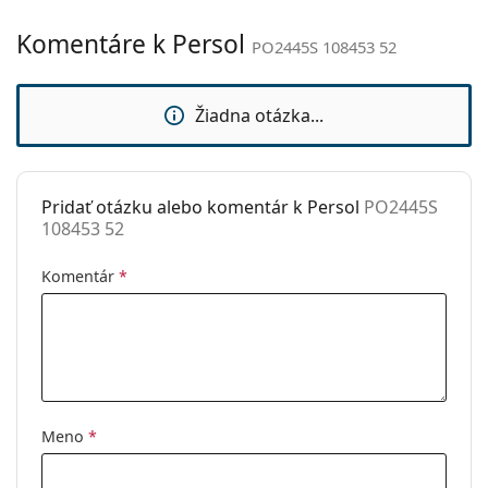
Kategória:
Slnečné okuliare
Komentáre k Persol
PO2445S 108453 52
Značka:
Persol
Použitie:
Móda
Žiadna otázka...
Kód:
PO2445S 108453 52
Dostupné s
Nie
dioptrickými
Pridať otázku alebo komentár k Persol
PO2445S
šošovkami:
108453 52
Komentár
*
Meno
*