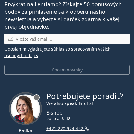
Prvýkrát na Lentiamo? Získajte 50 bonusových
bodov za prihlásenie sa k odberu nášho
newslettra a vyberte si darček zdarma k vašej
prvej objednávke.
E-mail
Odoslaním vyjadrujete súhlas so
spracovaním vašich
osobných údajov
.
Chcem novinky
Potrebujete poradiť?
je offline
We also speak English
E-shop
po–pia: 8–18
+421 220 924 452
Radka