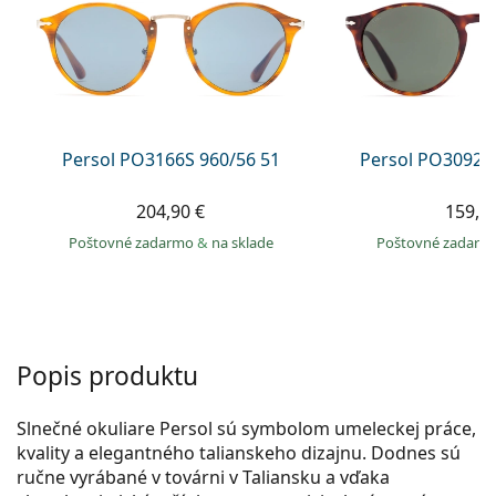
Persol
Prada
Všetky značky
Persol PO3166S 960/56 51
Persol PO3092S
204,90 €
159,9
Poštovné zadarmo
&
na sklade
Poštovné zadar
Popis produktu
Slnečné okuliare Persol sú symbolom umeleckej práce,
kvality a elegantného talianskeho dizajnu. Dodnes sú
ručne vyrábané v továrni v Taliansku a vďaka