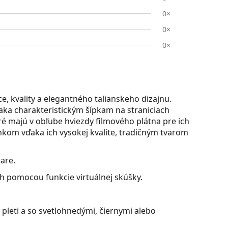
0×
0×
0×
, kvality a elegantného talianskeho dizajnu.
aka charakteristickým šípkam na straniciach
é majú v obľube hviezdy filmového plátna pre ich
nkom vďaka ich vysokej kvalite, tradičným tvarom
are.
ch pomocou funkcie virtuálnej skúšky.
pleti a so svetlohnedými, čiernymi alebo