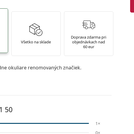
Doprava zdarma pri
Všetko na sklade
objednávkach nad
60 eur
ne okuliare renomovaných značiek.
1 50
1×
0×