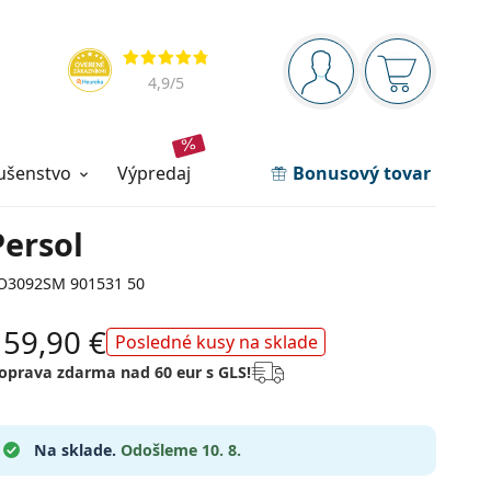
Navigačný panel
Hodnotenia
ste prihlásení
Nákupný ko
4,9
/5
lušenstvo
výpredaj
Bonusový tovar
Persol
O3092SM 901531 50
159,90 €
Posledné kusy na sklade
oprava zdarma nad 60 eur s GLS!
Na sklade.
Odošleme 10. 8.