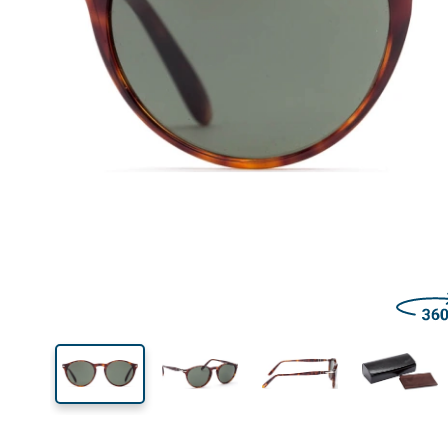
Šírka
Šírk
očnic
45 mm
50 mm
Výška očnice
Šírka očnice