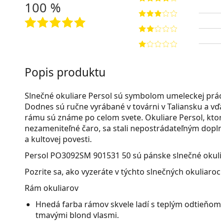
100 %
Popis produktu
Slnečné okuliare Persol sú symbolom umeleckej práce
Dodnes sú ručne vyrábané v továrni v Taliansku a vď
rámu sú známe po celom svete. Okuliare Persol, ktor
nezameniteľné čaro, sa stali nepostrádateľným dopl
a kultovej povesti.
Persol PO3092SM 901531 50
sú pánske slnečné okuli
Pozrite sa, ako vyzeráte v týchto slnečných okuliaro
Rám okuliarov
Hnedá farba rámov skvele ladí s teplým odtieňom 
tmavými blond vlasmi.