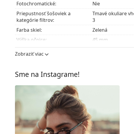
Fotochromatické:
Nie
Priepustnosť šošoviek a
Tmavé okuliare vho
kategórie filtrov:
3
Farba skiel:
Zelená
Výška očnice:
45 mm
Šírka očnice:
50 mm
Zobraziť viac
Materiál skiel:
Minerálne sklo
UV filter 400:
Áno
Sme na Instagrame!
Rám
Tvar rámu:
Okrúhle
Farba rámov:
Hnedá
Materiál rámov:
Plast
Veľkosť:
M
Šírka:
132 mm