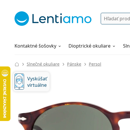
Vyhľadávanie
Prihlásenie
Navigácia webu
Roztoky
Všetko o nákupe
Kontaktné šošovky
Dioptrické okuliare
Sln
Slnečné okuliare
Pánske
Persol
Vyskúšať
virtuálne
132 mm