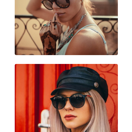
Dĺžka stranice:
145 mm
Šírka mostíka:
19 mm
Hmotnosť:
230 g
Nastaviteľné sedielka:
Nie
Príslušenstvo
Puzdro:
Áno
Čistiaca handrička:
Áno
Ostatné
Typ:
Pánske
Kategória:
Slnečné okuliare
Značka:
Persol
Použitie:
Móda
Kód:
PO3092SM 901531
Dostupné s dioptrickými
Nie