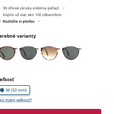
30-dňová záruka vrátenia peňazí
Kúpilo už viac ako 100 zákazníkov
Rozložte si platbu
arebné varianty
voľte parametre
eľkosť
M (50 mm)
kú mám veľkosť?