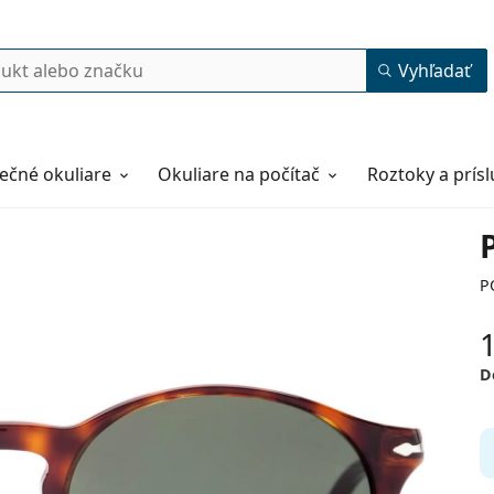
Vyhľadať
ečné okuliare
Okuliare na počítač
Roztoky a prís
P
D
50
19
145
145 mm