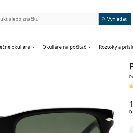
Vyhľadať
ečné okuliare
Okuliare na počítač
Roztoky a prís
P
D
58
19
145
145 mm