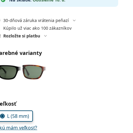
30-dňová záruka vrátenia peňazí
Kúpilo už viac ako 100 zákazníkov
Rozložte si platbu
arebné varianty
voľte parametre
eľkosť
L (58 mm)
kú mám veľkosť?