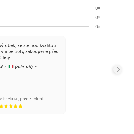
0×
0×
0×
ýrobek, se stejnou kvalitou
rvní persoly, zakoupené před
 lety.
né z
(
zobraziť
)
Michela M.
,
pred 5 rokmi
hodnotenie 5 z 5