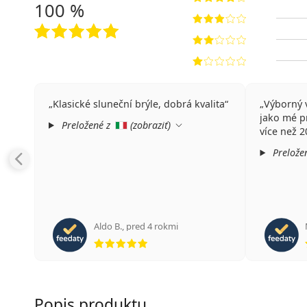
100 %
Klasické sluneční brýle, dobrá kvalita
Výborný v
jako mé p
Preložené z
(
zobraziť
)
více než 20
Prelože
Aldo B.
,
pred 4 rokmi
hodnotenie 5 z 5
Popis produktu