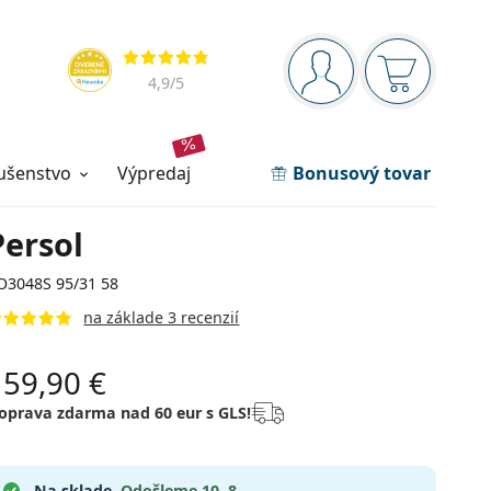
Navigačný panel
Hodnotenia
ste prihlásení
Nákupný ko
4,9
/5
lušenstvo
výpredaj
Bonusový tovar
Persol
O3048S 95/31 58
na základe 3 recenzií
159,90 €
oprava zdarma nad 60 eur s GLS!
Na sklade.
Odošleme 10. 8.