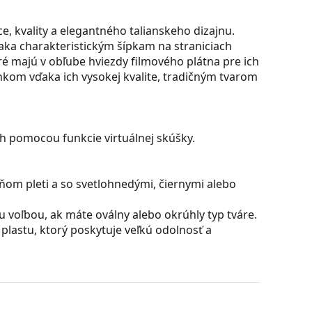
, kvality a elegantného talianskeho dizajnu.
aka charakteristickým šípkam na straniciach
é majú v obľube hviezdy filmového plátna pre ich
nkom vďaka ich vysokej kvalite, tradičným tvarom
ch pomocou funkcie virtuálnej skúšky.
ňom pleti a so svetlohnedými, čiernymi alebo
u voľbou, ak máte oválny alebo okrúhly typ tváre.
plastu, ktorý poskytuje veľkú odolnosť a
 sú skvelá pre oči, pretože neovplyvňujú kontrast