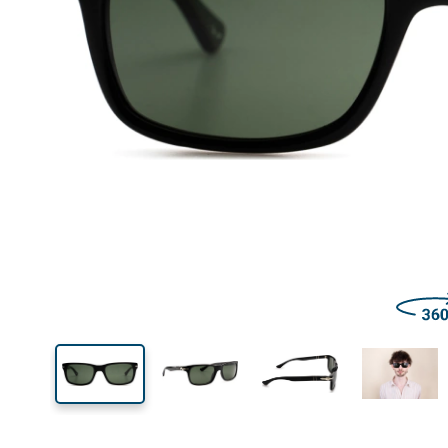
Šírka
Šírk
očnic
39 mm
58 mm
Výška očnice
Šírka očnice