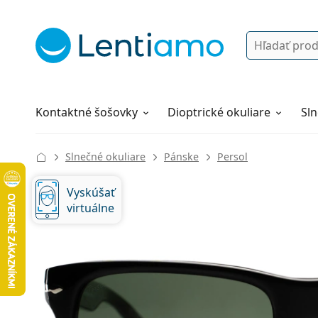
Vyhľadávanie
Prihlásenie
Navigácia webu
Roztoky
Všetko o nákupe
Kontaktné šošovky
Dioptrické okuliare
Sln
Slnečné okuliare
Pánske
Persol
Vyskúšať
virtuálne
143 mm