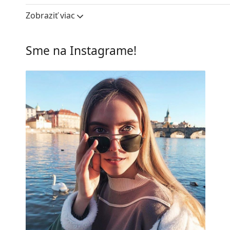
Šírka očnice:
58 mm
Zobraziť viac
Materiál skiel:
Minerálne sklo
UV filter 400:
Áno
Sme na Instagrame!
Rám
Tvar rámu:
Obdĺžnikové
Farba rámov:
Čierna
Materiál rámov:
Plast
Veľkosť:
L
Šírka:
143 mm
Dĺžka stranice:
145 mm
Šírka mostíka:
19 mm
Hmotnosť:
220 g
Nastaviteľné sedielka:
Nie
Príslušenstvo