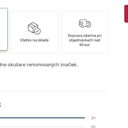
Doprava zdarma pri
Všetko na sklade
objednávkach nad
60 eur
ne okuliare renomovaných značiek.
8
3×
0×