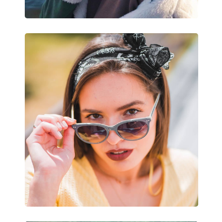
Puzdro:
Áno
Čistiaca handrička:
Áno
Ostatné
Typ:
Pánske
Kategória:
Slnečné okuliare
Značka:
Persol
Použitie:
Móda
Kód:
PO3048S 95/31 58
Dostupné s dioptrickými
Nie
šošovkami: