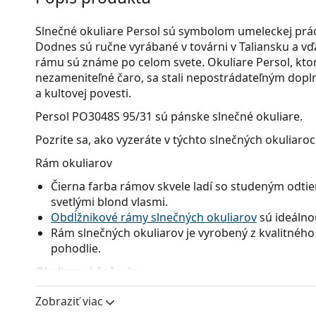
Slnečné okuliare Persol sú symbolom umeleckej práce
Dodnes sú ručne vyrábané v továrni v Taliansku a vď
rámu sú známe po celom svete. Okuliare Persol, ktor
nezameniteľné čaro, sa stali nepostrádateľným dopl
a kultovej povesti.
Persol PO3048S 95/31
sú pánske slnečné okuliare.
Pozrite sa, ako vyzeráte v týchto slnečných okuliaro
Rám okuliarov
Čierna farba rámov skvele ladí so studeným odtie
svetlými blond vlasmi.
Obdĺžnikové rámy slnečných okuliarov
sú ideálno
Rám slnečných okuliarov je vyrobený z kvalitného 
pohodlie.
Okuliarové šošovky
Zelené sklá okuliarov zmierňujú intenzitu svetla a
Zobraziť viac
ani neskresľujú farby.