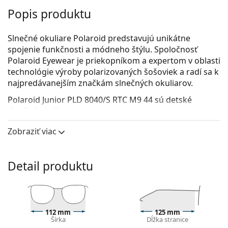
Popis produktu
Slnečné okuliare Polaroid predstavujú unikátne
spojenie funkčnosti a módneho štýlu. Spoločnosť
Polaroid Eyewear je priekopníkom a expertom v oblasti
technológie výroby polarizovaných šošoviek a radí sa k
najpredávanejším značkám slnečných okuliarov.
Polaroid Junior PLD 8040/S RTC M9 44
sú detské
slnečné okuliare.
Pozrite sa, ako vyzeráte v týchto slnečných okuliaroch
Zobraziť viac
pomocou funkcie virtuálnej skúšky.
Rám okuliarov
Detail produktu
Modré šošovky zvyšujú kontrast a minimalizujú
odrazy svetla. Tenistom šošovky pomáhajú zvýrazniť
farebný kontrast loptičky na rôznych pozadiach.
Okrúhle rámy slnečných okuliarov
sú ideálnou
112 mm
125 mm
voľbou, ak máte hranatý alebo oválny typ tváre.
Šírka
Dĺžka stranice