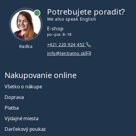
Potrebujete poradiť?
je online
We also speak English
E-shop
po–pia: 8–18
+421 220 924 452
Radka
info@lentiamo.sk
Nakupovanie online
Všetko o nákupe
Doprava
Platba
Výdajné miesta
Darčekový poukaz