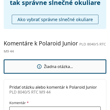
Puzdro:
Nie
tak správne slnečné okuliare
Čistiaca
Áno
handrička:
Ako vybrať správne slnečné okuliare
Ostatné
Typ:
Detské
Kategória:
Slnečné okuliare
Komentáre k Polaroid Junior
PLD 8040/S RTC
Značka:
Polaroid
M9 44
Použitie:
Móda
Kód:
PLD 8040/S RTC M9 44
Žiadna otázka...
Pridať otázku alebo komentár k Polaroid Junior
PLD 8040/S RTC M9 44
Komentár
*