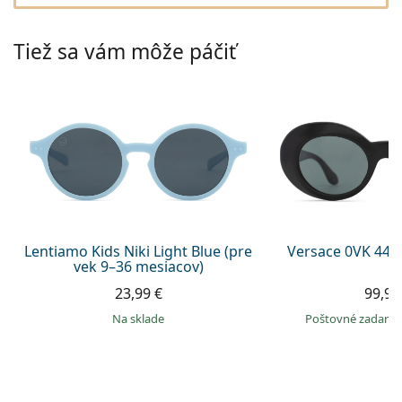
Gucci
Všetky roztoky
je onli
Všetky značky
Persol
Tiež sa vám môže páčiť
Prada
Všetky značky
Lentiamo Kids Niki Light Blue (pre
Versace 0VK 442
vek 9–36 mesiacov)
23,99 €
99,90
na sklade
Poštovné zadar