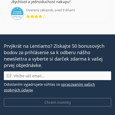
Rychlost a jednoduchost nakupu
Overený zákazník, pred 9 dňami
hodnotenie 4 z 5
Prvýkrát na Lentiamo? Získajte 50 bonusových
bodov za prihlásenie sa k odberu nášho
newslettra a vyberte si darček zdarma k vašej
prvej objednávke.
E-mail
Odoslaním vyjadrujete súhlas so
spracovaním vašich
osobných údajov
.
Chcem novinky